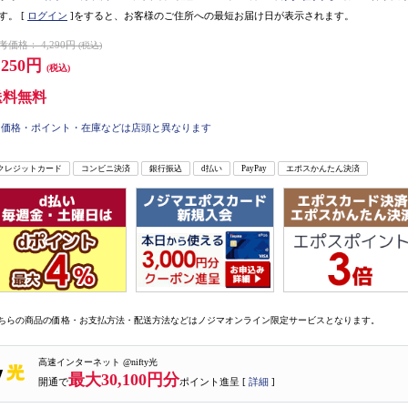
す。
[
ログイン
]をすると、お客様のご住所への最短お届け日が表示されます。
考価格：
4,290円
(税込)
,250円
(税込)
送料無料
価格・ポイント・在庫などは店頭と異なります
クレジットカード
コンビニ決済
銀行振込
d払い
PayPay
エポスかんたん決済
ちらの商品の価格・お支払方法・配送方法などはノジマオンライン限定サービスとなります。
高速インターネット @nifty光
最大30,100円分
開通で
ポイント進呈 [
詳細
]