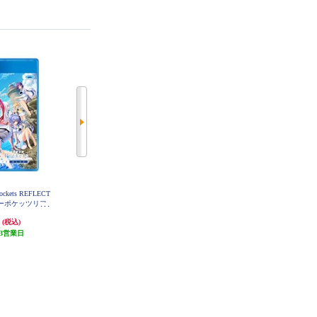
ckets REFLECT
【PS4】 EVE rebirth terror （イヴ
【PS4】 Bloodborne（ブラッドボ
サマーポケッツリフ
リバーステラー）通常版
ーン） PlayStation Hits
ブルー）
円
8,800円
1,659円
(税込)
(税込)
(税込)
3営業日
発送目安:
3営業日
発送目安:
3営業日
(5件)