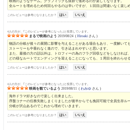
映画のようなゲーム。グラフィックも抜群で進めるのが楽しくなります。
全ルートを埋めるため何回もやるのは辛いですが、１回目は間違いなく楽し
はい
いいえ
このレビューは参考になりましたか？
4人の方が、｢このレビューが参考になった｣と投票しています。
まるで映画のよう
2019/08/24
(
Hiroaki
さん )
物語の分岐が後々の展開に影響を与えることがある場合もあり、一度解いて
ストーリーも中垂れなく進ので、引き込まれやすいと思います。
また、最後の方の話以外は、トロフィーの為のフラグ回収などをしなければ、
どの様なルートでエンディングを迎えることになっても、１周目を終わらせ
はい
いいえ
このレビューは参考になりましたか？
4人の方が、｢このレビューが参考になった｣と投票しています。
映画を観ているよう
2019/08/11
(
わみゆ
さん )
海外ドラマ好きなので楽しく出来ました。
序盤コナーの任務失敗しまくりましたが後半からでも挽回可能で全員生存ル
分岐が沢山あるのでこれから埋めていきます。
はい
いいえ
このレビューは参考になりましたか？