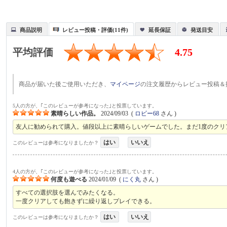
商品説明
レビュー投稿・評価(11件)
延長保証
発送目安
平均評価
4.75
商品が届いた後ご使用いただき、
マイページ
の注文履歴からレビュー投稿＆
5人の方が、｢このレビューが参考になった｣と投票しています。
素晴らしい作品。
2024/09/03
(
ロビー68
さん )
友人に勧められて購入。値段以上に素晴らしいゲームでした。まだ1度のク
はい
いいえ
このレビューは参考になりましたか？
4人の方が、｢このレビューが参考になった｣と投票しています。
何度も遊べる
2024/01/09
(
にく丸
さん )
すべての選択肢を選んでみたくなる。
一度クリアしても飽きずに繰り返しプレイできる。
はい
いいえ
このレビューは参考になりましたか？