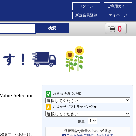
ログイン
ご利用ガイド
新規会員登録
マイページ
0
検索
おまもり便（小物）
e Selection
おまかせギフトラッピング★
数量：
選択可能な数量以上のご希望は
県横浜市
」
へお届けし
こちらからご相談いただけます