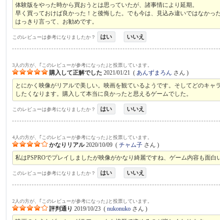
体験版をやった時から買おうとは思っていたが、諸事情により延期。
早く買っておけば良かった！と後悔した。でも今は、見込み違いではなかっ
はっきり言って、お勧めです。
はい
いいえ
このレビューは参考になりましたか？
3人の方が、｢このレビューが参考になった｣と投票しています。
購入して正解でした
2021/01/21
(
あんずまろん
さん )
とにかく映像がリアルで美しい。映画を観ているようです。そしてどのキャラ
したくなります。購入して本当に良かったと思えるゲームでした。
はい
いいえ
このレビューは参考になりましたか？
4人の方が、｢このレビューが参考になった｣と投票しています。
かなりリアル
2020/10/09
(
チャム子
さん )
私はPSPROでプレイしましたが映像がかなり綺麗ですね、ゲーム内容も面白
はい
いいえ
このレビューは参考になりましたか？
2人の方が、｢このレビューが参考になった｣と投票しています。
評判通り
2019/10/23
(
nukonuko
さん )