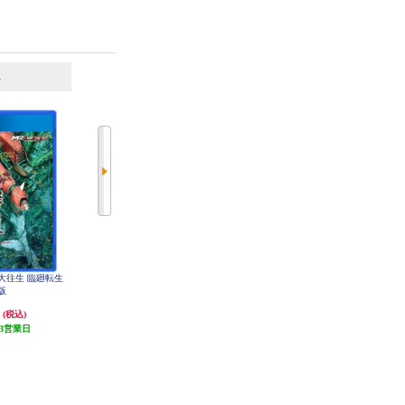
6
7
位
位
位
蜂大往生 臨廻転生
【PS4】 カプコン ファイティング
【PS4】 NieR:Automata Game of the
版
コレクション2
YoRHa Edition（ニーア オートマタ
ゲーム オブ ザ ヨルハ エディショ
円
4,159円
4,000円
(税込)
(税込)
(税込)
ン）
3営業日
発送目安:
5営業日
発送目安:
3営業日
(1件)
(31件)