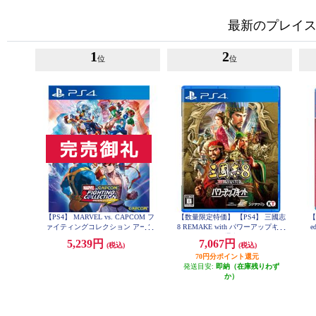
最新のプレイス
1
2
位
位
【PS4】 MARVEL vs. CAPCOM フ
【数量限定特価】 【PS4】 三國志
【
ァイティングコレクション アーケ
8 REMAKE with パワーアップキッ
e
ードクラシックス
ト 通常版
5,239円
7,067円
(税込)
(税込)
70円分ポイント還元
発送目安:
即納（在庫残りわず
か）