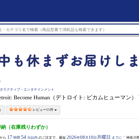
）
インタラクティブ・エンタテインメント
troit: Become Human（デトロイト: ビカムヒューマン） Valu
レビュー11件
即納（在庫残りわずか）
17
54
2026
08
10
月曜日
から
時間
分以内
のご注文で、最短
年
月
日
までに
「
神奈川