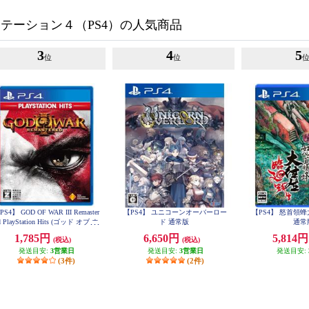
テーション４（PS4）の人気商品
3
4
5
位
位
PS4】 GOD OF WAR III Remaster
【PS4】 ユニコーンオーバーロー
【PS4】 怒首領
d PlayStation Hits (ゴッド オブ ウ
ド 通常版
通常
ォー)
1,785円
6,650円
5,814
(税込)
(税込)
発送目安:
3営業日
発送目安:
3営業日
発送目安:
(3件)
(2件)