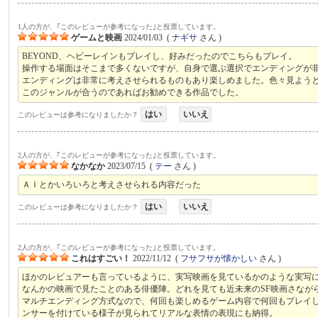
1人の方が、｢このレビューが参考になった｣と投票しています。
ゲームと映画
2024/01/03
(
ナギサ
さん )
BEYOND、ヘビーレインもプレイし、好みだったのでこちらもプレイ。
操作する場面はそこまで多くないですが、自身で選ぶ選択でエンディングが
エンディングは非常に考えさせられるものもあり楽しめました。色々見よう
このジャンルが合うのであればお勧めできる作品でした。
はい
いいえ
このレビューは参考になりましたか？
2人の方が、｢このレビューが参考になった｣と投票しています。
なかなか
2023/07/15
(
テー
さん )
ＡＩとかいろいろと考えさせられる内容だった
はい
いいえ
このレビューは参考になりましたか？
2人の方が、｢このレビューが参考になった｣と投票しています。
これはすごい！
2022/11/12
(
フサフサが懐かしい
さん )
ほかのレビュアーも言っているように、実写映画を見ているかのような実写
なんかの映画で見たことのある俳優陣。どれを見ても近未来のSF映画さなが
マルチエンディング方式なので、何回も楽しめるゲーム内容で何回もプレイ
ンサーを付けている様子が見られてリアルな表情の表現にも納得。