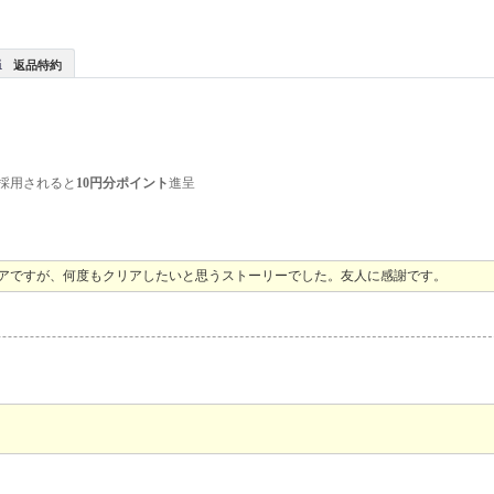
返品特約
採用されると
10円分ポイント
進呈
リアですが、何度もクリアしたいと思うストーリーでした。友人に感謝です。