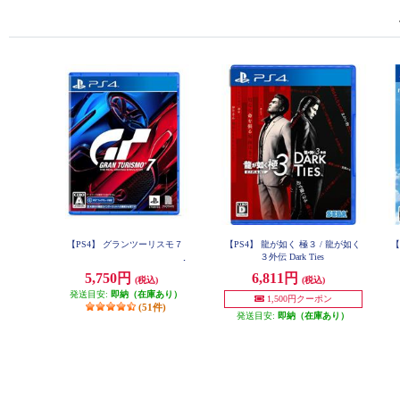
【PS4】 グランツーリスモ７
【PS4】 龍が如く 極３ / 龍が如く
【
３外伝 Dark Ties
5,750円
6,811円
(税込)
(税込)
発送目安:
即納（在庫あり）
1,500円クーポン
(51件)
発送目安:
即納（在庫あり）