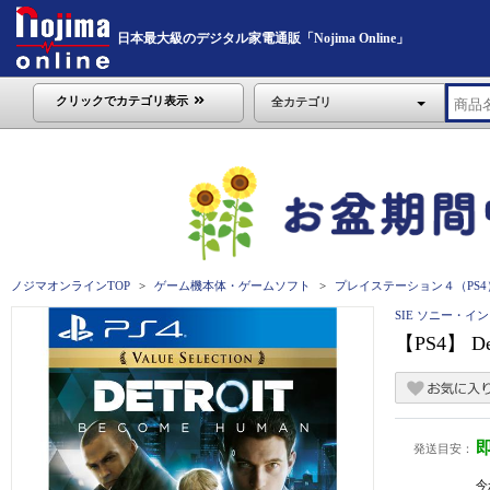
日本最大級のデジタル家電通販「Nojima Online」
クリックでカテゴリ表示
全カテゴリ
ノジマオンラインTOP
ゲーム機本体・ゲームソフト
プレイステーション４（PS4
SIE ソニー・
【PS4】 De
発送目安：
今