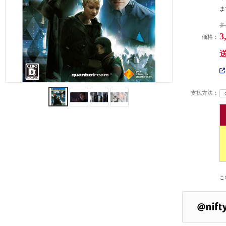
ま
参
3
価格：
支払方法：
こ