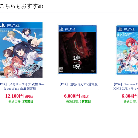
こちらもおすすめ
PS4】 メモリーズオフ 双想 Brea
【PS4】 連呪(れんず) 通常版
【PS4】 Summer Po
k out of my shell 限定版
ION BLUE（
レクション
12,100円
6,000円
6,804
(税込)
(税込)
発送目安:
3営業日
発送目安:
3営業日
発送目安: