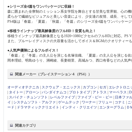
●シリーズ全4篇をワンパッケージに収録！
森に囲まれた全寮制のミッション系女学院を舞台とする甘美な世界観、心の機
柔らかで繊細なビジュアルと美しい音楽により、少女達の友情、成長、そして純
PS4版は「春篇」「夏篇」「秋篇」「冬篇」のシリーズ全4篇をワンパッケー
●移植ラインナップ最高解像度のフルHD！音質も向上！
移植ラインナップ最高解像度となる1920×1080ピクセルのフルHDに対応。P
また、ブルーレイディスクの大容量を活かしてボイス＆BGMのクオリティー
●人気声優陣によるフルボイス！
「春篇」と「冬篇」の主人公を演じる名塚佳織、「夏篇」の主人公を演じる佐
岡本理絵、明島ゆうり、洲崎綾、長妻樹里、高城みつ、西口有香などの人気声
関連メーカー（プレイステーション４（PS4））
オーディオテクニカ
|
スクウェア・エニックス
|
カプコン
|
セガ
|
エレクトロニ
|
タイトー
|
アローン
|
バンダイナムコ
|
プロトタイプ
|
アトラス
|
マーベラス
|
|
スパイク・チュンソフト
|
レベルファイブ
|
ファイブ・ピー・ビー
|
日本ファ
イ
|
システムソフト・アルファ
|
ゲームテック
|
ワーナー
|
フリュー
|
コナミ
|
ニ
ード
|
ドラマティッククリエイト
|
インティ・クリエイツ
|
エンターグラム
|
Ｄ
関連カテゴリ