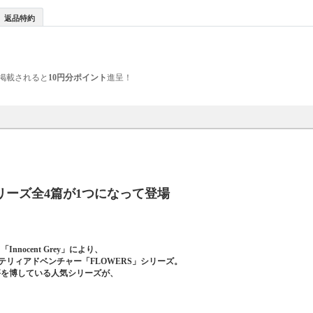
返品特約
掲載されると
10円分ポイント
進呈！
リーズ全4篇が1つになって登場
ocent Grey」により、
リィアドベンチャー「FLOWERS」シリーズ。
好評を博している人気シリーズが、