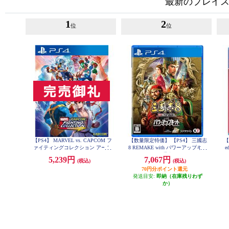
最新のプレイス
1
2
位
位
【PS4】 MARVEL vs. CAPCOM フ
【数量限定特価】 【PS4】 三國志
【
ァイティングコレクション アーケ
8 REMAKE with パワーアップキッ
e
ードクラシックス
ト 通常版
5,239円
7,067円
(税込)
(税込)
70円分ポイント還元
発送目安:
即納（在庫残りわず
か）