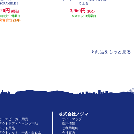
 SCRAMBLE！
で 上巻
720円
3,960円
(税込)
(税込)
送目安:
3営業日
発送目安:
3営業日
(3件)
商品をもっと見る
株式会社ノジマ
カーナビ・カー用品
サイトマップ
アウトドア・キャンプ用品
採用情報
ペット用品
ご利用規約
アウトレット・中古・白ロム
会社案内