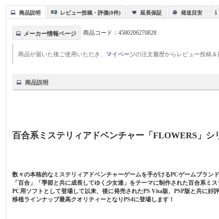
商品説明
レビュー投稿・評価(0件)
延長保証
発送目安
商品コード：
4580206270828
メーカー情報ページ
商品が届いた後ご使用いただき、
マイページ
の注文履歴からレビュー投稿＆
商品説明
百合系ミステリィアドベンチャー「FLOWERS」シ
数々の本格的なミステリィアドベンチャーゲームを手がけるPCゲームブランド「Inn
「百合」「季節と共に成長してゆく少女達」をテーマに制作された百合系ミステ
PC用ソフトとして登場して以来、後に発売されたPS Vita版、PSP版と共に
移植ラインナップ最高クオリティーとなりPS4に登場します！