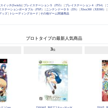
イッチ(Switch)
|
プレイステーション５（PS5）
|
プレイステーション４（PS4）
|
イステーションポータブル（PSP）
|
ニンテンドーＤＳ（DS）
|
Xbox360（XB360）
|
グッズ
|
トレーディングカード
|
その他ゲーム関連商品
プロトタイプの最新人気商品
3
位
ズ！Conv
【XB360】 智代アフター～It’s a W
【PSP】 