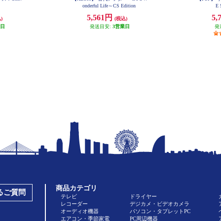
onderful Life～CS Edition
E
5,561円
5,
)
(税込)
業日
発送目安:
3営業日
発
商品カテゴリ
あるご質問
テレビ
ドライヤー
レコーダー
デジカメ・ビデオカメラ
オーディオ機器
パソコン・タブレットPC
エアコン・季節家電
PC周辺機器