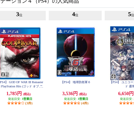
テーション４（PS4）の人気商品
3
4
5
位
位
PS4】 GOD OF WAR III Remaster
【PS4】 地球防衛軍６
【PS4】 ユニコ
d PlayStation Hits (ゴッド オブ ウ
ド 通
ォー)
1,785円
3,536円
6,650
(税込)
(税込)
発送目安:
3営業日
発送目安:
3営業日
発送目安:
(3件)
(4件)