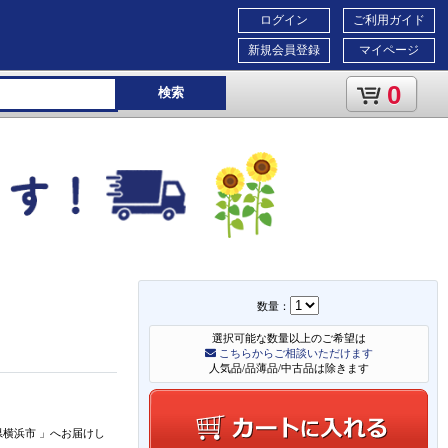
ログイン
ご利用ガイド
新規会員登録
マイページ
0
検索
数量：
選択可能な数量以上のご希望は
こちらからご相談いただけます
人気品/品薄品/中古品は除きます
県横浜市
」
へお届けし