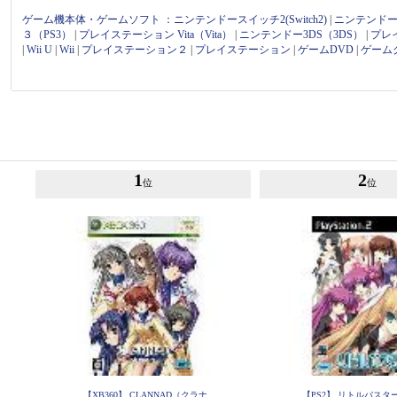
ゲーム機本体・ゲームソフト
：
ニンテンドースイッチ2(Switch2)
|
ニンテンドース
３（PS3）
|
プレイステーション Vita（Vita）
|
ニンテンドー3DS（3DS）
|
プレ
|
Wii U
|
Wii
|
プレイステーション２
|
プレイステーション
|
ゲームDVD
|
ゲーム
1
2
位
位
【XB360】 CLANNAD（クラナ
【PS2】 リトルバスター