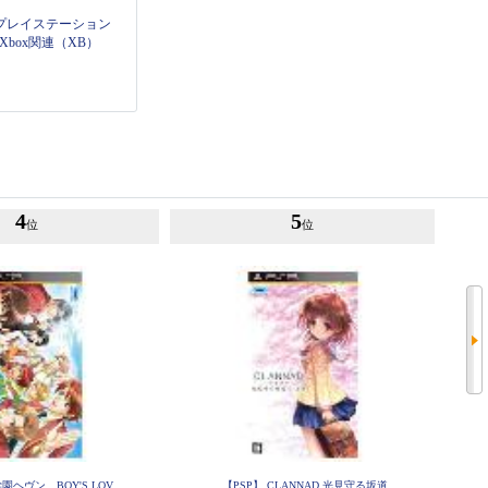
プレイステーション
Xbox関連（XB）
4
5
位
位
学園ヘヴン BOY'S LOV
【PSP】 CLANNAD 光見守る坂道