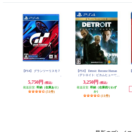
【PS4】 グランツーリスモ７
【PS4】 Detroit: Become Human
【
（デトロイト: ビカムヒューマ
ン） Value Selection
5,750円
3,250円
(税込)
(税込)
発送目安:
即納（在庫あり）
発送目安:
即納（在庫残りわず
(51件)
か）
(11件)