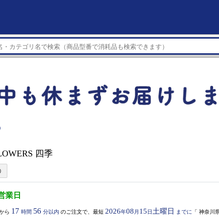
）
FLOWERS 四季
3営業日
17
56
2026
08
15
土曜日
から
時間
分以内
のご注文で、最短
年
月
日
までに
「
神奈川