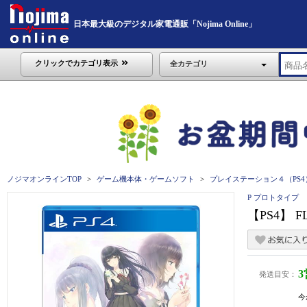
日本最大級のデジタル家電通販「Nojima Online」
クリックでカテゴリ表示
全カテゴリ
ノジマオンラインTOP
ゲーム機本体・ゲームソフト
プレイステーション４（PS4
P プロトタイプ
【PS4】 
発送目安：
今