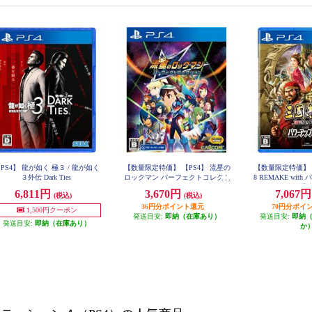
PS4】 龍が如く 極３ / 龍が如く
【数量限定特価】 【PS4】 流星の
【数量限定特価】 
３外伝 Dark Ties
ロックマン パーフェクトコレクシ
8 REMAKE wit
ョン
ト 通
6,811円
3,670円
7,067
(税込)
(税込)
36円分ポイント還元
70円分ポイ
1,500円クーポン
発送目安:
即納（在庫あり）
発送目安:
即納
発送目安:
即納（在庫あり）
か