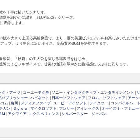
微を丁寧に描いたシナリオ、
愛を細やかに綴る「FLOWERS」シリーズ。
ジに収録します。
S Vita版を大きく上回る高解像度で、より一層の美麗ビジュアルをお楽しみいただけま
もアップ。より生音に近いボイス、高品質のBGMを堪能できます。
倉綾音、「秋篇」の主人公を演じる瑞沢渓をはじめ、
優陣によるフルボイスで、甘美な物語を華やかに臨場感たっぷりに彩ります。
ック・アーツ
|
コーエーテクモ
|
ソニー・インタラクティブ・エンタテインメント
|
D3パブリッシャー
|
ハピネット
|
日本一ソフトウェア
|
フロム・ソフトウェア
|
アーク
ルコム
|
角川
|
メディアファイブ
|
ユービーアイソフト
|
テイクツー
|
コンパイルハー
チガン
|
３ｇｏｏ
|
マイクロソフト
|
アンサー
|
アイレックス
|
オーイズミ・アミュー
ＭＭ
|
アクワイア
|
エクスペリエンス
|
シルバースター ジャパン