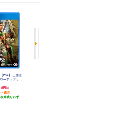
【PS4】 三國志
【PS4】 地球防衛軍６
【PS4】 奇々怪界 黒マントの謎
h パワーアップキッ
常版
円
3,536円
3,249円
(税込)
(税込)
(税込)
ント還元
発送目安:
3営業日
発送目安:
3営業日
（在庫残りわず
(4件)
）