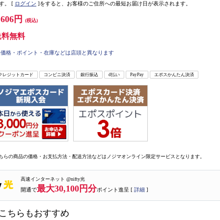
す。
[
ログイン
]をすると、お客様のご住所への最短お届け日が表示されます。
,606円
(税込)
送料無料
価格・ポイント・在庫などは店頭と異なります
クレジットカード
コンビニ決済
銀行振込
d払い
PayPay
エポスかんたん決済
ちらの商品の価格・お支払方法・配送方法などはノジマオンライン限定サービスとなります。
高速インターネット @nifty光
最大30,100円分
開通で
ポイント進呈 [
詳細
]
こちらもおすすめ