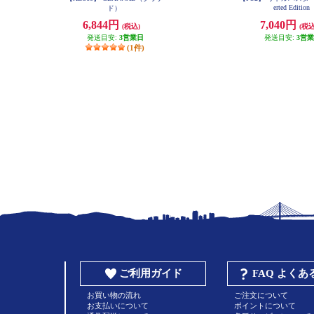
erted Edition
ド）
6,844円
7,040円
(税込)
(税込
発送目安:
3営業日
発送目安:
3営
(1件)
ご利用ガイド
FAQ よく
お買い物の流れ
ご注文について
お支払いについて
ポイントについて