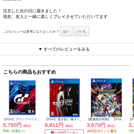
注文した次の日に届きました！
現在、友人と一緒に楽しくプレイさせていただいてます
このレビューは参考になりましたか？
はい
いいえ
▼ すべてのレビューをみる
こちらの商品もおすすめ
【PS4】 グランツーリスモ７
【PS4】 龍が如く 極３ / 龍が如く３外伝 Dark Ties
【数量限定特価】 【PS4】 流星のロックマン パーフェクトコレクション
5,750円
6,811円
3,670円
3
(税込)
(税込)
(税込)
即納（在庫あり）
36円分ポイント還元
3営
1,500円クーポン