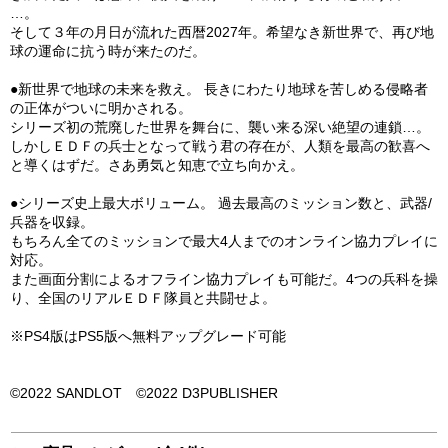
…。
そして３年の月日が流れた西暦2027年。希望なき新世界で、再び地
球の運命に抗う時が来たのだ。
●新世界で地球の未来を救え。 長きにわたり地球を苦しめる侵略者
の正体がついに明かされる。
シリーズ初の荒廃した世界を舞台に、襲い来る深い絶望の連鎖…。
しかしＥＤＦの兵士となって戦う君の存在が、人類を最高の歓喜へ
と導くはずだ。さあ勇気と知恵で立ち向かえ。
●シリーズ史上最大ボリューム。 過去最高のミッション数と、武器/
兵器を収録。
もちろん全てのミッションで最大4人までのオンライン協力プレイに
対応。
また画面分割によるオフライン協力プレイも可能だ。4つの兵科を操
り、全国のリアルＥＤＦ隊員と共闘せよ。
※PS4版はPS5版へ無料アップグレード可能
©2022 SANDLOT ©2022 D3PUBLISHER