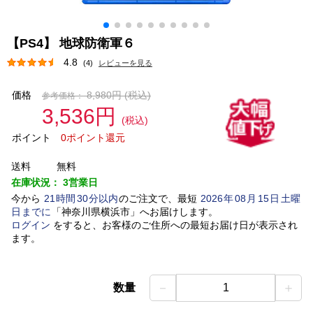
【PS4】 地球防衛軍６
4.8
(4)
レビューを見る
価格
8,980円
(税込)
参考価格：
3,536円
(税込)
ポイント
0ポイント還元
送料
無料
在庫状況：
3営業日
今から
21
時間
30
分以内
のご注文で、最短
2026
年
08
月
15
日
土曜
日
までに
「
神奈川県横浜市
」
へお届けします。
ログイン
をすると、お客様のご住所への最短お届け日が表示され
ます。
－
＋
数量
1