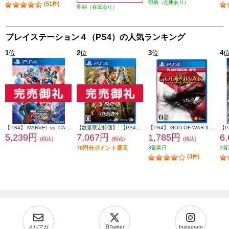
即納（在庫あり）
(51件)
即納（在庫あり）
プレイステーション４（PS4）の人気ランキング
1
位
2
位
3
位
4
【PS4】 MARVEL vs. CAPCOM ファイティングコレクション アーケードクラシックス
【数量限定特価】 【PS4】 三國志8 REMAKE with パワーアップキット 通常版
【PS4】 GOD OF WAR III Remastered PlayStation Hits (ゴッド オブ ウォー)
5,239円
7,067円
1,785円
6
(税込)
(税込)
(税込)
70円分ポイント還元
3営業日
3営
(3件)
メルマガ
旧Twitter
Instagram