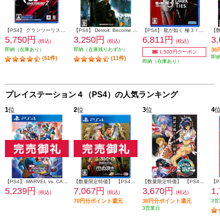
【PS4】 グランツーリスモ７
【PS4】 Detroit: Become Human（デトロイト: ビカムヒューマン） Value Selection
【PS4】 龍が如く 極３ / 龍が如く３外伝 Dark Ties
5,750円
3,250円
6,811円
3
(税込)
(税込)
(税込)
即納（在庫あり）
即納（在庫残りわずか）
3
1,500円クーポン
即
(51件)
(11件)
即納（在庫あり）
プレイステーション４（PS4）の人気ランキング
1
位
2
位
3
位
4
【PS4】 MARVEL vs. CAPCOM ファイティングコレクション アーケードクラシックス
【数量限定特価】 【PS4】 三國志8 REMAKE with パワーアップキット 通常版
【数量限定特価】 【PS4】 アーネスト・エバンス COLLECTION 通常版
5,239円
7,067円
3,670円
1
(税込)
(税込)
(税込)
70円分ポイント還元
36円分ポイント還元
3営
3営業日