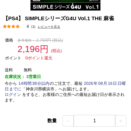
【PS4】 SIMPLEシリーズG4U Vol.1 THE 麻雀
4
(1)
レビューを見る
価格
2,750円
(税込)
参考価格：
2,196円
(税込)
ポイント
0ポイント還元
送料
無料
在庫状況：
3営業日
今から
14
時間
38
分以内
のご注文で、最短
2026
年
08
月
16
日
日曜
日
までに
「
神奈川県横浜市
」
へお届けします。
ログイン
をすると、お客様のご住所への最短お届け日が表示され
ます。
－
＋
数量
1