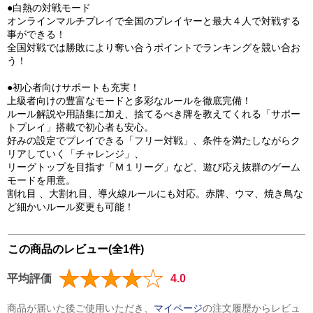
●白熱の対戦モード
オンラインマルチプレイで全国のプレイヤーと最大４人で対戦する
事ができる！
全国対戦では勝敗により奪い合うポイントでランキングを競い合お
う！
●初心者向けサポートも充実！
上級者向けの豊富なモードと多彩なルールを徹底完備！
ルール解説や用語集に加え、捨てるべき牌を教えてくれる「サポー
トプレイ」搭載で初心者も安心。
好みの設定でプレイできる「フリー対戦」、条件を満たしながらク
リアしていく「チャレンジ」、
リーグトップを目指す「Ｍ１リーグ」など、遊び応え抜群のゲーム
モードを用意。
割れ目 、大割れ目、導火線ルールにも対応。赤牌、ウマ、焼き鳥な
ど細かいルール変更も可能！
この商品のレビュー(全1件)
平均評価
4.0
商品が届いた後ご使用いただき、
マイページ
の注文履歴からレビュ