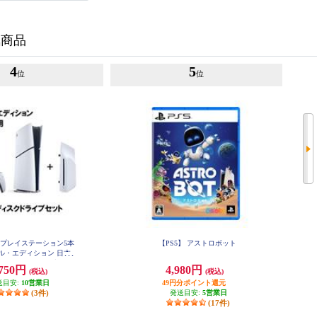
気商品
4
5
位
位
 ☆プレイステーション5本
【PS5】 アストロボット
ル・エディション 日本
＋ディスクドライブセッ
,750円
4,980円
(税込)
(税込)
ト
送目安:
10営業日
49円分ポイント還元
(3件)
発送目安:
5営業日
(17件)