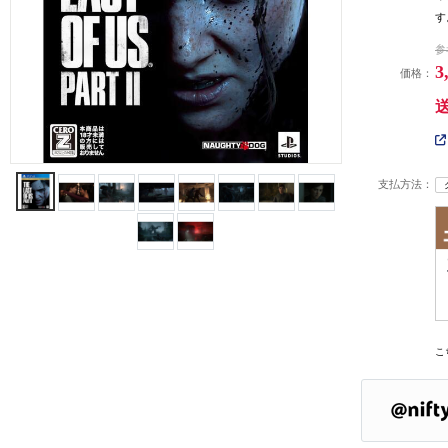
す
参
3
価格：
支払方法：
こ