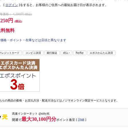
。
[
ログイン
]をすると、お客様のご住所への最短お届け日が表示されます。
考価格：
4,290円
(税込)
,250円
(税込)
送料無料
価格・ポイント・在庫などは店頭と異なります
クレジットカード
コンビニ決済
銀行振込
d払い
PayPay
エポスかんたん決済
ちらの商品の価格・お支払方法・配送方法などはノジマオンライン限定サービスとなります。
高速インターネット @nifty光
最大30,100円分
開通で
ポイント進呈 [
詳細
]