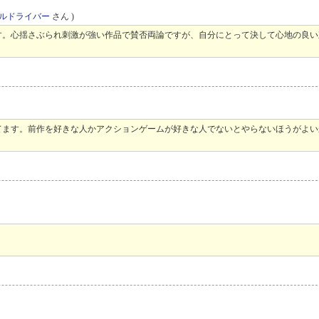
ルドライバー
さん )
す。心揺さぶられ刺激が強い作品で賛否両論ですが、自分にとって決して心地の良
てます。前作を好きな人かアクションゲームが好きな人でないとやらないほうがよい