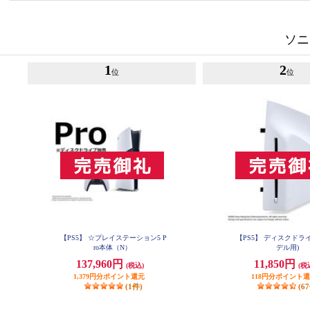
ソニ
1
2
位
位
【PS5】 ☆プレイステーション5 P
【PS5】 ディスクドライブ
ro本体（N）
デル用)
137,960円
11,850円
(税込)
(税
1,379円分ポイント還元
118円分ポイント
(1件)
(6