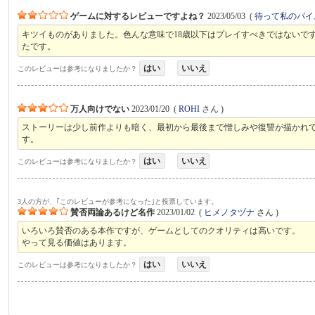
ゲームに対するレビューですよね？
2023/05/03
(
待って私のパイ
キツイものがありました。色んな意味で18歳以下はプレイすべきではないで
たです。
はい
いいえ
このレビューは参考になりましたか？
万人向けでない
2023/01/20
(
ROHI
さん )
ストーリーは少し前作よりも暗く、最初から最後まで憎しみや復讐が描かれ
す。
はい
いいえ
このレビューは参考になりましたか？
3人の方が、｢このレビューが参考になった｣と投票しています。
賛否両論あるけど名作
2023/01/02
(
ヒメノタヅナ
さん )
いろいろ賛否のある本作ですが、ゲームとしてのクオリティは高いです。
やって見る価値はあります。
はい
いいえ
このレビューは参考になりましたか？