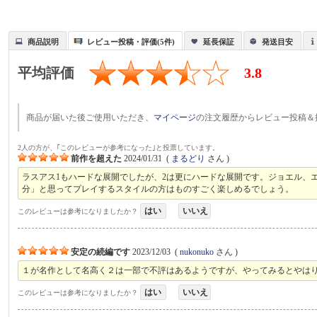
商品説明
レビュー投稿・評価(5件)
延長保証
発送目安
平均評価
3.8
商品が届いた後ご使用いただき、
マイページ
の注文履歴からレビュー投稿＆
2人の方が、｢このレビューが参考になった｣と投票しています。
前作を超えた
2024/01/31
(
まるどり
さん )
ラスアス1もハードな展開でしたが、2は更にハードな展開です。ジョエル、
分」と思ってプレイするスタイルの方はものすごく楽しめるでしょう。
はい
いいえ
このレビューは参考になりましたか？
安定の続編です
2023/12/03
(
nukonuko
さん )
１が名作として名高く２は一部で不評はあるようですが、やってみるとやは
はい
いいえ
このレビューは参考になりましたか？