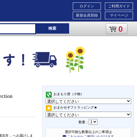
ログイン
ご利用ガイド
新規会員登録
マイページ
0
検索
おまもり便（小物）
ction
おまかせギフトラッピング★
数量：
選択可能な数量以上のご希望は
横浜市
」
へお届けしま
こちらからご相談いただけます