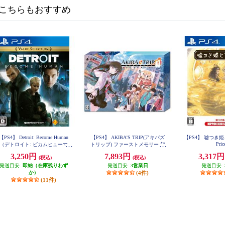
こちらもおすすめ
【PS4】 Detroit: Become Human
【PS4】 AKIBA'S TRIP(アキバズ
【PS4】 嘘つき姫
Pric
（デトロイト: ビカムヒューマ
トリップ) ファーストメモリー 初
ン） Value Selection
回限定版 10th Anniversary Edition
3,250円
7,893円
3,317
(税込)
(税込)
発送目安:
即納（在庫残りわず
発送目安:
3営業日
発送目安:
か）
(4件)
(11件)