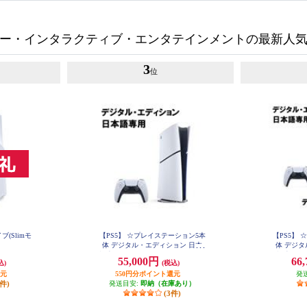
ー・インタラクティブ・エンタテインメントの最新人
3
位
(Slimモ
【PS5】 ☆プレイステーション5本
【PS5】
体 デジタル・エディション 日本
体 デジタ
語専用 Console Language: Japanese o
語専用 
55,000円
66
込)
(税込)
nly
還元
550円分ポイント還元
発
7件)
発送目安:
即納（在庫あり）
(3件)