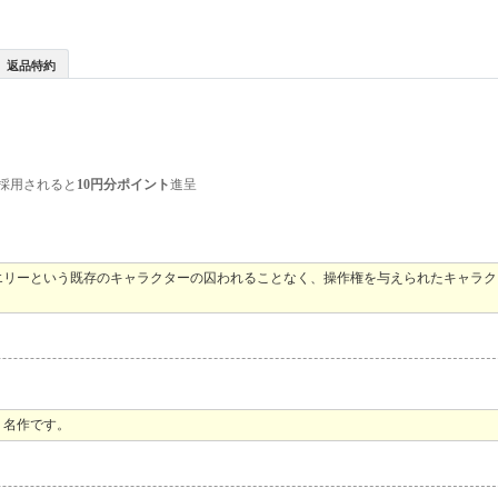
返品特約
採用されると
10円分ポイント
進呈
エリーという既存のキャラクターの囚われることなく、操作権を与えられたキャラ
り名作です。