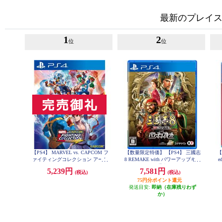
最新のプレイス
1
2
位
位
【PS4】 MARVEL vs. CAPCOM フ
【数量限定特価】 【PS4】 三國志
【
ァイティングコレクション アーケ
8 REMAKE with パワーアップキッ
e
ードクラシックス
ト 通常版
5,239円
7,581円
(税込)
(税込)
75円分ポイント還元
発送目安:
即納（在庫残りわず
か）