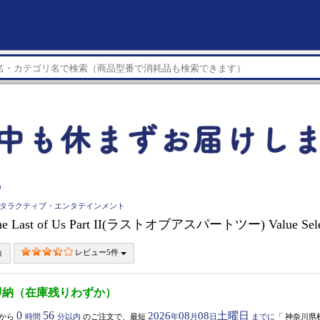
）
インタラクティブ・エンタテインメント
e Last of Us Part II(ラストオブアスパートツー) Value Sele
レビュー5件
即納（在庫残りわずか）
0
56
2026
08
08
土曜日
から
時間
分以内
のご注文で、最短
年
月
日
までに
「
神奈川県