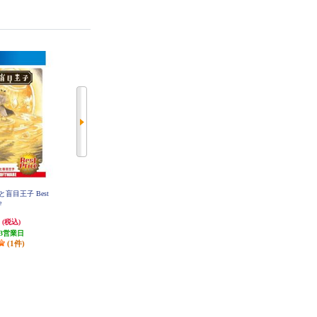
と盲目王子 Best
【PS4】 Castlevania (キャッスルヴ
【PS4】 The Binding of Isaac: Repen
e
ァニア) Advance Collection 通常版
tance（ザ バインディング オブ ア
イザック リペンタンス）
円
4,021円
5,800円
(税込)
(税込)
(税込)
3営業日
発送目安:
3営業日
発送目安:
3営業日
(1件)
(1件)