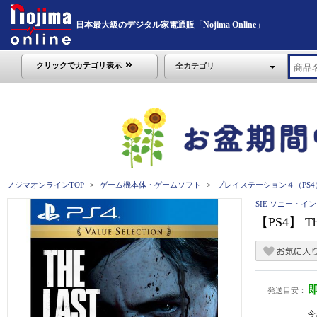
日本最大級のデジタル家電通販「Nojima Online」
クリックでカテゴリ表示
全カテゴリ
ノジマオンラインTOP
ゲーム機本体・ゲームソフト
プレイステーション４（PS4
SIE ソニー・
【PS4】 Th
発送目安：
今