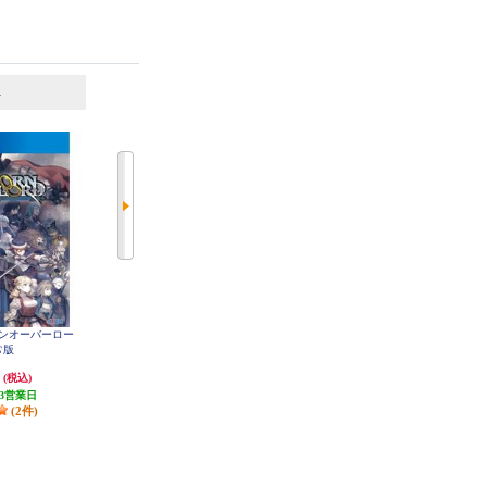
6
7
位
位
位
ーンオーバーロー
【PS4】 怒首領蜂大往生 臨廻転生
【PS4】 カプコン ファイティング
常版
通常版
コレクション2
円
5,814円
4,159円
(税込)
(税込)
(税込)
3営業日
発送目安:
3営業日
発送目安:
5営業日
(2件)
(1件)