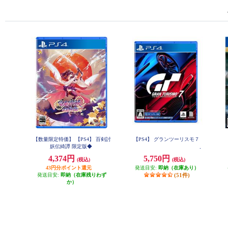
【数量限定特価】 【PS4】 百剣討
【PS4】 グランツーリスモ７
妖伝綺譚 限定版◆
4,374円
5,750円
(税込)
(税込)
43円分ポイント還元
発送目安:
即納（在庫あり）
発送目安:
即納（在庫残りわず
(51件)
か）