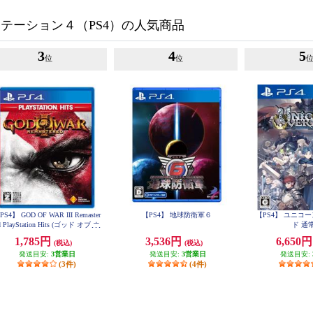
テーション４（PS4）の人気商品
3
4
5
位
位
PS4】 GOD OF WAR III Remaster
【PS4】 地球防衛軍６
【PS4】 ユニコ
d PlayStation Hits (ゴッド オブ ウ
ド 通
ォー)
1,785円
3,536円
6,650
(税込)
(税込)
発送目安:
3営業日
発送目安:
3営業日
発送目安:
(3件)
(4件)