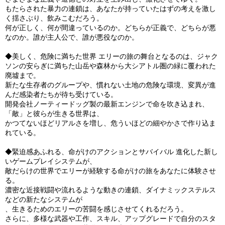
もたらされた暴力の連鎖は、あなたが持っていたはずの考えを激し
く揺さぶり、飲みこむだろう。
何が正しく、何が間違っているのか。どちらが正義で、どちらが悪
なのか。誰が主人公で、誰が悪役なのか。
◆美しく、危険に満ちた世界 エリーの旅の舞台となるのは、ジャク
ソンの安らぎに満ちた山岳や森林から大シアトル圏の緑に覆われた
廃墟まで。
新たな生存者のグループや、慣れない土地の危険な環境、変異が進
んだ感染者たちが待ち受けている。
開発会社ノーティードッグ製の最新エンジンで命を吹き込まれ、
「敵」と彼らが生きる世界は、
かつてないほどリアルさを増し、危ういほどの細やかさで作り込ま
れている。
◆緊迫感あふれる、命がけのアクションとサバイバル 進化した新し
いゲームプレイシステムが、
敵だらけの世界でエリーが経験する命がけの旅をあなたに体験させ
る。
濃密な近接戦闘や流れるような動きの連鎖、ダイナミックステルス
などの新たなシステムが
、生きるためのエリーの苦闘を感じさせてくれるだろう。
さらに、多様な武器や工作、スキル、アップグレードで自分のスタ