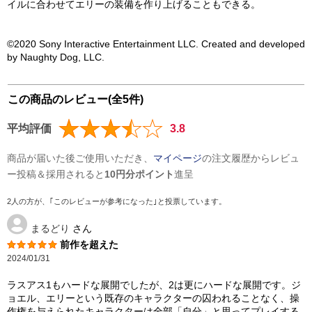
イルに合わせてエリーの装備を作り上げることもできる。
©2020 Sony Interactive Entertainment LLC. Created and developed
by Naughty Dog, LLC.
この商品のレビュー(全5件)
平均評価
3.8
商品が届いた後ご使用いただき、
マイページ
の注文履歴からレビュ
ー投稿＆採用されると
10円分ポイント
進呈
2人の方が、｢このレビューが参考になった｣と投票しています。
まるどり
さん
前作を超えた
2024/01/31
ラスアス1もハードな展開でしたが、2は更にハードな展開です。ジ
ョエル、エリーという既存のキャラクターの囚われることなく、操
作権を与えられたキャラクターは全部「自分」と思ってプレイする