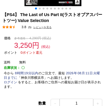
【PS4】 The Last of Us Part II(ラストオブアスパー
トツー) Value Selection
3.8
(5)
レビューを見る
価格
4,290円
(税込)
参考価格：
3,250円
(税込)
ポイント
0ポイント還元
送料
無料
在庫状況：
〇
今から
8
時間
19
分以内
のご注文で、最短
2026
年
08
月
11
日
火曜
日
までに
「
神奈川県横浜市
」
へお届けします。
ログイン
をすると、お客様のご住所への最短お届け日が表示され
ます。
－
＋
数量
1