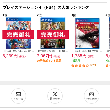
プレイステーション４（PS4）の人気ランキング
1
位
2
位
3
位
4
【PS4】 MARVEL vs. CAPCOM ファイティングコレクション アーケードクラシックス
【数量限定特価】 【PS4】 三國志8 REMAKE with パワーアップキット 通常版
【PS4】 GOD OF WAR III Remastered PlayStation Hits (ゴッド オブ ウォー)
5,239円
7,067円
1,785円
6
(税込)
(税込)
(税込)
70円分ポイント還元
3営業日
3営
(3件)
メルマガ
旧Twitter
Instagram