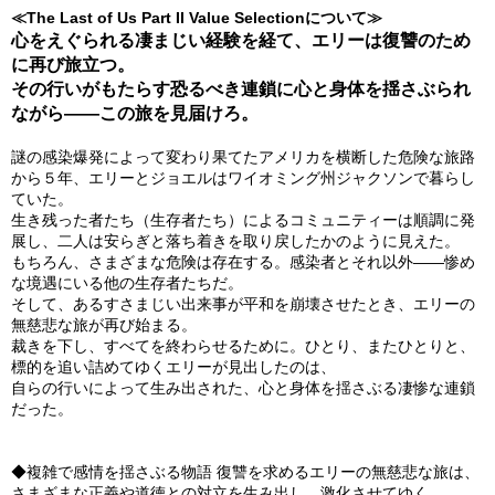
≪The Last of Us Part II Value Selectionについて≫
心をえぐられる凄まじい経験を経て、エリーは復讐のため
に再び旅立つ。
その行いがもたらす恐るべき連鎖に心と身体を揺さぶられ
ながら――この旅を見届けろ。
謎の感染爆発によって変わり果てたアメリカを横断した危険な旅路
から５年、エリーとジョエルはワイオミング州ジャクソンで暮らし
ていた。
生き残った者たち（生存者たち）によるコミュニティーは順調に発
展し、二人は安らぎと落ち着きを取り戻したかのように見えた。
もちろん、さまざまな危険は存在する。感染者とそれ以外――惨め
な境遇にいる他の生存者たちだ。
そして、あるすさまじい出来事が平和を崩壊させたとき、エリーの
無慈悲な旅が再び始まる。
裁きを下し、すべてを終わらせるために。ひとり、またひとりと、
標的を追い詰めてゆくエリーが見出したのは、
自らの行いによって生み出された、心と身体を揺さぶる凄惨な連鎖
だった。
◆複雑で感情を揺さぶる物語 復讐を求めるエリーの無慈悲な旅は、
さまざまな正義や道徳との対立を生み出し、激化させてゆく。