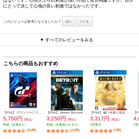
はないです。心揺さぶられ刺激が強い作品で賛否両論ですが、自分
にとって決して心地の良い刺激ではなかったです。
このレビューは参考になりましたか？
はい
いいえ
▼ すべてのレビューをみる
こちらの商品もおすすめ
【PS4】 グランツーリスモ７
【PS4】 Detroit: Become Human（デトロイト: ビカムヒューマン） Value Selection
【PS4】 嘘つき姫と盲目王子 Best Price
5,750円
3,250円
3,317円
4
(税込)
(税込)
(税込)
即納（在庫あり）
即納（在庫残りわずか）
3営業日
3営
(51件)
(11件)
(1件)