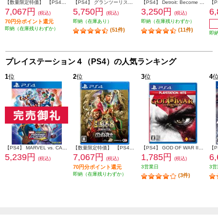
【数量限定特価】 【PS4】 三國志8 REMAKE with パワーアップキット 通常版
【PS4】 グランツーリスモ７
【PS4】 Detroit: Become Human（デトロイト: ビカムヒューマン） Value Selection
7,067円
5,750円
3,250円
6
(税込)
(税込)
(税込)
70円分ポイント還元
即納（在庫あり）
即納（在庫残りわずか）
即納（在庫残りわずか）
(51件)
(11件)
即
プレイステーション４（PS4）の人気ランキング
1
位
2
位
3
位
4
【PS4】 MARVEL vs. CAPCOM ファイティングコレクション アーケードクラシックス
【数量限定特価】 【PS4】 三國志8 REMAKE with パワーアップキット 通常版
【PS4】 GOD OF WAR III Remastered PlayStation Hits (ゴッド オブ ウォー)
5,239円
7,067円
1,785円
6
(税込)
(税込)
(税込)
70円分ポイント還元
3営業日
3営
即納（在庫残りわずか）
(3件)