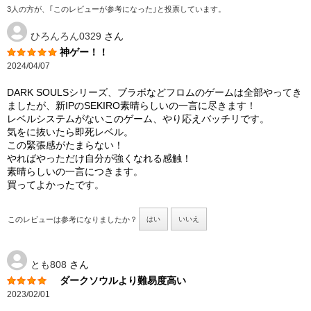
3人の方が、｢このレビューが参考になった｣と投票しています。
ひろんろん0329
さん
神ゲー！！
2024/04/07
DARK SOULSシリーズ、ブラボなどフロムのゲームは全部やってき
ましたが、新IPのSEKIRO素晴らしいの一言に尽きます！
レベルシステムがないこのゲーム、やり応えバッチリです。
気をに抜いたら即死レベル。
この緊張感がたまらない！
やればやっただけ自分が強くなれる感触！
素晴らしいの一言につきます。
買ってよかったです。
このレビューは参考になりましたか？
はい
いいえ
とも808
さん
ダークソウルより難易度高い
2023/02/01