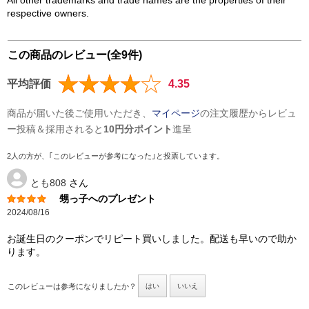
All other trademarks and trade names are the properties of their
respective owners.
この商品のレビュー(全9件)
平均評価
4.35
商品が届いた後ご使用いただき、
マイページ
の注文履歴からレビュ
ー投稿＆採用されると
10円分ポイント
進呈
2人の方が、｢このレビューが参考になった｣と投票しています。
とも808
さん
甥っ子へのプレゼント
2024/08/16
お誕生日のクーポンでリピート買いしました。配送も早いので助か
ります。
このレビューは参考になりましたか？
はい
いいえ