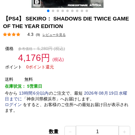
【PS4】 SEKIRO： SHADOWS DIE TWICE GAME
OF THE YEAR EDITION
4.3
(9)
レビューを見る
価格
5,280円
(税込)
参考価格：
4,176円
(税込)
ポイント
0ポイント還元
送料
無料
在庫状況：
5営業日
今から
13
時間
6
分以内
のご注文で、最短
2026
年
08
月
19
日
水曜
日
までに
「
神奈川県横浜市
」
へお届けします。
ログイン
をすると、お客様のご住所への最短お届け日が表示され
ます。
－
＋
数量
1