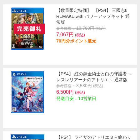
【数量限定特価】
【PS4】 三國志8
REMAKE with パワーアップキット 通
常版
10,780円
参考価格：
(税込)
7,067円
(税込)
70円分ポイント還元
【PS4】 紅の錬金術士と白の守護者 ～
レスレリアーナのアトリエ～ 通常版
8,580円
参考価格：
(税込)
6,500円
(税込)
発送目安：10営業日
【PS4】 ライザのアトリエ３～終わり