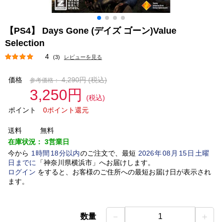
【PS4】 Days Gone (デイズ ゴーン)Value
Selection
4
(3)
レビューを見る
価格
4,290円
(税込)
参考価格：
3,250円
(税込)
ポイント
0ポイント還元
送料
無料
在庫状況：
3営業日
今から
1
時間
18
分以内
のご注文で、最短
2026
年
08
月
15
日
土曜
日
までに
「
神奈川県横浜市
」
へお届けします。
ログイン
をすると、お客様のご住所への最短お届け日が表示され
ます。
－
＋
数量
1