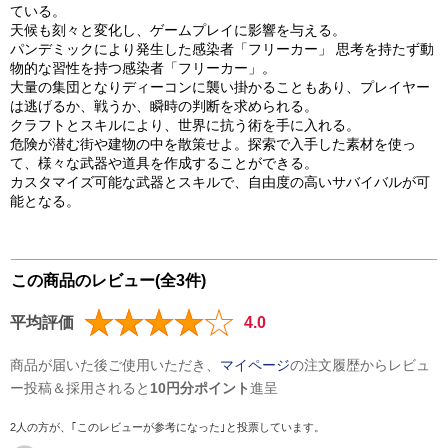
ている。
天候も刻々と変化し、ゲームプレイに影響を与える。
パンデミックにより発生した感染者「フリーカー」 思考を持たず動
物的な習性を持つ感染者「フリーカー」。
大量の集団となりディーコンに襲い掛かることもあり、プレイヤー
は逃げるか、戦うか、瞬時の判断を求められる。
クラフトとスキルにより、世界に抗う術を手に入れる。
危険が潜む街や建物の中を散策せよ。探索で入手した素材を使っ
て、様々な武器や道具を作成することができる。
カスタマイズ可能な武器とスキルで、自由度の高いサバイバルが可
能となる。
この商品のレビュー(全3件)
平均評価
4.0
商品が届いた後ご使用いただき、
マイページ
の注文履歴からレビュ
ー投稿＆採用されると
10円分ポイント
進呈
2人の方が、｢このレビューが参考になった｣と投票しています。