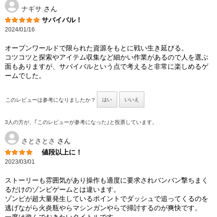
ナギサ
さん
サバイバル！
2024/01/16
オープンワールドで限られた資源をもとに戦い生き延びる。
コツコツと探索やアイテム収集など細かい作業があるので人を選ぶ
面もありますが、サバイバルという点で考えると非常に楽しめるゲ
ームでした。
このレビューは参考になりましたか？
はい
いいえ
3人の方が、｢このレビューが参考になった｣と投票しています。
さとさとさ
さん
値段以上に！
2023/03/01
ストーリーも雰囲気があり操作も適度に要求されバンバン撃ちまく
るだけのゾンビゲームとは違います。
ゾンビが超大量発生しているポイントでダッシュで追ってくるのを
逃げながら火炎瓶やらマシンガンやらで掃討するのが爽快です。