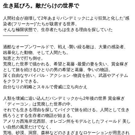
生き延びろ。敵だらけの世界で
人間社会が崩壊して2年あまりパンデミックにより狂気と化した”感
染者(フリーカー)”たちが跋扈する世界。
そんな極限状態で、生存者たちは生きる理由を探していた
――――――
過酷なオープンワールドで、戦え -襲い繰る敵は、大量の感染者、
凶暴化した動物、そして人間たち。
知恵と力で打ち倒せ。
荒廃した世界で描かれる、希望と葛藤 -最愛の妻を失い、賞金稼ぎ
として旅を続けるひとりの男の希望と葛藤、争いの物語。
深く自由なサバイバル・アクション -物資を拾い、武器やアイテム
をクラフトできる。
自分なりの戦略とスキルで脅威に立ち向かえ
人類を壊滅に追い込んだパンデミックから2年後の世界 賞金稼ぎ
「ディーコン」は荒廃した世界の中、
それでも生きる理由を探してバイクで旅を続ける。人間として生き
残ろうとする生存者の物語が始まる。
アメリカ西海岸北西部、オレゴン州をモデルとしたフィールド 美し
い自然の風景だけでなく、
荒地、砂漠、洞窟、森林などのさまざまなロケーションが用意され