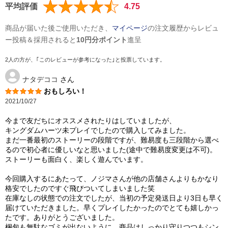
平均評価
4.75
商品が届いた後ご使用いただき、
マイページ
の注文履歴からレビュ
ー投稿＆採用されると
10円分ポイント
進呈
2人の方が、｢このレビューが参考になった｣と投票しています。
ナタデココ
さん
おもしろい！
2021/10/27
今まで友だちにオススメされたりはしていましたが、
キングダムハーツ未プレイでしたので購入してみました。
まだ一番最初のストーリーの段階ですが、難易度も三段階から選べ
るので初心者に優しいなと思いました(途中で難易度変更は不可)。
ストーリーも面白く、楽しく遊んでいます。
今回購入するにあたって、ノジマさんが他の店舗さんよりもかなり
格安でしたのですぐ飛びついてしまいました笑
在庫なしの状態での注文でしたが、当初の予定発送日より3日も早く
届けていただきました。早くプレイしたかったのでとても嬉しかっ
たです。ありがとうございました。
梱包も無駄なゴミが出ないように、商品はしっかり守りつつもシン