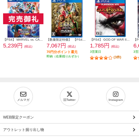
【PS4】 MARVEL vs. CAPCOM ファイティングコレクション アーケードクラシックス
【数量限定特価】 【PS4】 三國志8 REMAKE with パワーアップキット 通常版
【PS4】 GOD OF WAR III Remastered PlayStation Hits (ゴッド オブ ウォー)
5,239円
7,067円
1,785円
6
(税込)
(税込)
(税込)
70円分ポイント還元
3営業日
3営
即納（在庫残りわずか）
(3件)
メルマガ
旧Twitter
Instagram
WEB限定クーポン
アウトレット掘り出し物