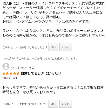
個人的には、2作目のチェインクロニクルのシステムに馴染めず鬼門
だったが、ストーリー確認したくてビギナーモードでプレイした。
あと、声優(ソラ、リク)がキングダムハーツ以降だんだん上手にな
るのは聞いてて嬉しくなる。謎の親心。
1作目、キングダムハーツのソラ、リクは棒読みすぎて草。
良いところでもあり悪いところは、作品毎のボリュームが大きく終
わるのに時間が掛かる。6作品もあるので他ゲームに移行しずらいw
このレビューは参考になりましたか？
はい
いいえ
1人の方が、｢このレビューが参考になった｣と投票しています。
ひぃちゃん
さん
自粛してるときにぴったり
2020/06/21
おもしろすぎて、時間があっちゅうまに過ぎるよ！これで暇な自粛
時間も安心。ぜひ買っておくれやす。
このレビューは参考になりましたか？
はい
いいえ