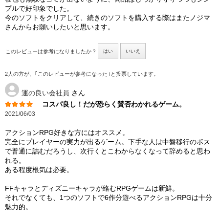
プルで好印象でした。
今のソフトをクリアして、続きのソフトを購入する際はまたノジマ
さんからお願いしたいと思います。
このレビューは参考になりましたか？
はい
いいえ
2人の方が、｢このレビューが参考になった｣と投票しています。
運の良い会社員
さん
コスパ良し！だが恐らく賛否わかれるゲーム。
2021/06/03
アクションRPG好きな方にはオススメ。
完全にプレイヤーの実力が出るゲーム。下手な人は中盤移行のボス
で普通に詰むだろうし、次行くとこわからなくなって辞めると思わ
れる。
ある程度根気は必要。
FFキャラとディズニーキャラが絡むRPGゲームは新鮮。
それでなくても、1つのソフトで6作分遊べるアクションRPGは十分
魅力的。