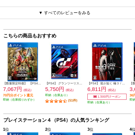
▼ すべてのレビューをみる
こちらの商品もおすすめ
【数量限定特価】 【PS4】 三國志8 REMAKE with パワーアップキット 通常版
【PS4】 グランツーリスモ７
【PS4】 龍が如く 極３ / 龍が如く３外伝 Dark Ties
7,067円
5,750円
6,811円
3
(税込)
(税込)
(税込)
70円分ポイント還元
即納（在庫あり）
3
1,500円クーポン
即納（在庫残りわずか）
即
(51件)
即納（在庫あり）
プレイステーション４（PS4）の人気ランキング
1
位
2
位
3
位
4