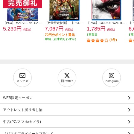
【PS4】 MARVEL vs. CAPCOM ファイティングコレクション アーケードクラシックス
【数量限定特価】 【PS4】 三國志8 REMAKE with パワーアップキット 通常版
【PS4】 GOD OF WAR III Remastered PlayStation Hits (ゴッド オブ ウォー)
5,239円
7,067円
1,785円
6
(税込)
(税込)
(税込)
70円分ポイント還元
3営業日
3営
即納（在庫残りわずか）
(3件)
メルマガ
旧Twitter
Instagram
WEB限定クーポン
アウトレット掘り出し物
中古(PC/スマホ/カメラ)
ノジマのプライベートブランド