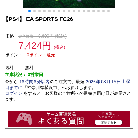
【PS4】 EA SPORTS FC26
価格
9,800円
(税込)
参考価格：
7,424円
(税込)
ポイント
0ポイント還元
送料
無料
在庫状況：
3営業日
今から
16
時間
6
分以内
のご注文で、最短
2026
年
08
月
15
日
土曜
日
までに
「
神奈川県横浜市
」
へお届けします。
ログイン
をすると、お客様のご住所への最短お届け日が表示され
ます。