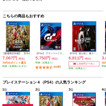
こちらの商品もおすすめ
【数量限定特価】 【PS4】 三國志8 REMAKE with パワーアップキット 通常版
【PS4】 グランツーリスモ７
【PS4】 龍が如く 極３ / 龍が如く３外伝 Dark Ties
7,067円
5,750円
6,811円
3
(税込)
(税込)
(税込)
70円分ポイント還元
即納（在庫あり）
3
1,500円クーポン
即納（在庫残りわずか）
即
(51件)
即納（在庫あり）
プレイステーション４（PS4）の人気ランキング
1
位
2
位
3
位
4