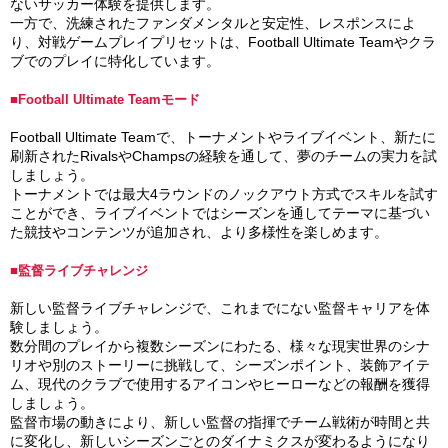
ないサッカー体験を提供します。
一方で、洗練されたファンダメンタルと安定性、レスポンスによ
り、対戦ゲームプレイプリセットは、Football Ultimate Teamやクラ
ブでのプレイに特化しています。
■Football Ultimate Teamモード
Football Ultimate Teamで、トーナメントやライブイベント、新たに
刷新されたRivalsやChampsの経験を通して、夢のチームの実力を試
しましょう。
トーナメントでは最大4ラウンドのノックアウト方式でスキルを試す
ことができ、ライブイベントではシーズンを通してテーマに基づい
た競技やコンテンツが追加され、より多様性を楽しめます。
■監督ライブチャレンジ
新しい監督ライブチャレンジで、これまでにない監督キャリアを体
験しましょう。
数分間のプレイから複数シーズンにわたる、様々な現実世界のシナ
リオや別のストーリーに挑戦して、シーズンポイント、装飾アイテ
ム、現代のクラブで使用するアイコンやヒーローなどの報酬を獲得
しましょう。
監督市場の動きにより、新しい監督の指揮でチーム戦術が時間と共
に変化し、新しいシーズンごとのダイナミクスが変わるようになり