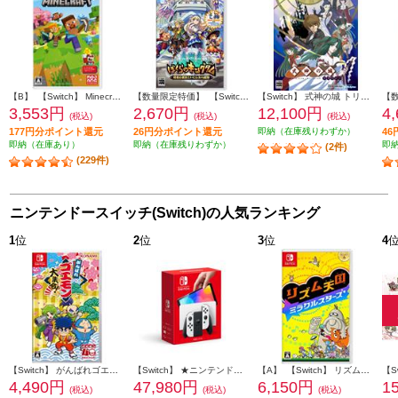
【B】 【Switch】 Minecraft（マインクラフト）
【数量限定特価】 【Switch】 ぼくらのキングダム 時食む果実といにしえの魔物 通常版
【Switch】 式神の城 トリロジー
3,553円
2,670円
12,100円
4
(税込)
(税込)
(税込)
177円分ポイント還元
26円分ポイント還元
即納（在庫残りわずか）
4
即納（在庫あり）
即納（在庫残りわずか）
即
(2件)
(229件)
ニンテンドースイッチ(Switch)の人気ランキング
1
位
2
位
3
位
4
【Switch】 がんばれゴエモン大集合！
【Switch】 ★ニンテンドースイッチ本体 Nintendo Switch（有機ELモデル） Joy-Con(L)/(R) ホワイト
【A】 【Switch】 リズム天国 ミラクルスターズ
4,490円
47,980円
6,150円
1
(税込)
(税込)
(税込)