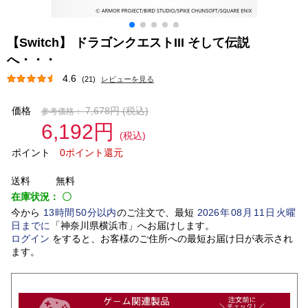
【Switch】 ドラゴンクエストIII そして伝説
へ・・・
4.6
(21)
レビューを見る
価格
7,678円
(税込)
参考価格：
6,192円
(税込)
ポイント
0ポイント還元
送料
無料
在庫状況：
〇
今から
13
時間
50
分以内
のご注文で、最短
2026
年
08
月
11
日
火曜
日
までに
「
神奈川県横浜市
」
へお届けします。
ログイン
をすると、お客様のご住所への最短お届け日が表示され
ます。