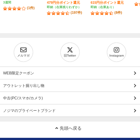
3週間
479円分ポイント還元
615円分ポイント還元
即納（在庫残りわずか）
即納（在庫あり）
(1件)
(197件)
(8件)
メルマガ
旧Twitter
Instagram
WEB限定クーポン
アウトレット掘り出し物
中古(PC/スマホ/カメラ)
ノジマのプライベートブランド
先頭へ戻る