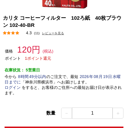
カリタ コーヒーフィルター 102ろ紙 40枚ブラウ
ン 102-40-BR
4.3
(11)
レビューを見る
120円
価格
(税込)
ポイント
1ポイント還元
在庫状況：
5営業日
今から
8
時間
49
分以内
のご注文で、最短
2026
年
08
月
19
日
水曜
日
までに
「
神奈川県横浜市
」
へお届けします。
ログイン
をすると、お客様のご住所への最短お届け日が表示され
ます。
－
＋
数量
1