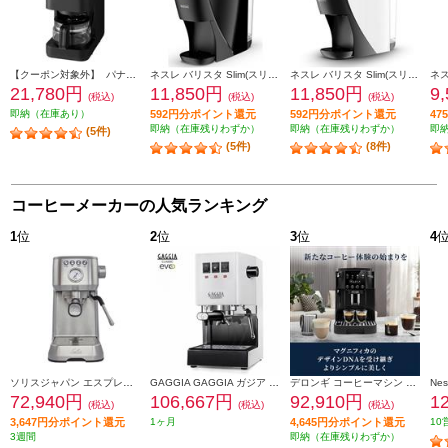
【クーポン対象外】 パナソニック コーヒーメーカー [ミルあり/ミル自動洗浄/4カップ/ブラック] NC-A58-K
ネスレ バリスタ Slim(スリム)【約1000ml/お湯のみ抽出機能搭載/プレミアムブラック】 HPM9640PB
ネスレ バリスタ Slim(スリム)【約1000ml/お湯のみ抽出機能搭載/プレミアムホワイト】 HPM9640PW
21,780円
11,850円
11,850円
9
(税込)
(税込)
(税込)
即納（在庫あり）
592円分ポイント還元
592円分ポイント還元
4
即納（在庫残りわずか）
即納（在庫残りわずか）
即
(5件)
(5件)
(8件)
コーヒーメーカーの人気ランキング
1
位
2
位
3
位
4
ソリスジャパン エスプレッソマシン バリスタパーフェクタプラス シルバー SK11701S
GAGGIA GAGGIA ガジア セミオートエスプレッソマシン CLASSIC evo pro (クラシックエボプロ) ホワイト SIN035R-WH
デロンギ コーヒーマシン マグニフィカ スタート【全自動/簡単操作/1.8/ブラック】 ECAM22020B
72,940円
106,667円
92,910円
1
(税込)
(税込)
(税込)
3,647円分ポイント還元
1ヶ月
4,645円分ポイント還元
10
3週間
即納（在庫残りわずか）