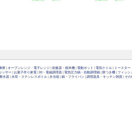
凍庫
|
オーブンレンジ・電子レンジ
|
炊飯器・精米機
|
電動ポット
|
電気ケトル
|
トースター
セッサー
|
お菓子作り家電
|
IH・電磁調理器
|
電気圧力鍋・自動調理鍋
|
餅つき機
|
フィッシ
整水器
|
水筒・ステンレスボトル
|
弁当箱
|
鍋・フライパン
|
調理器具・キッチン雑貨
|
その