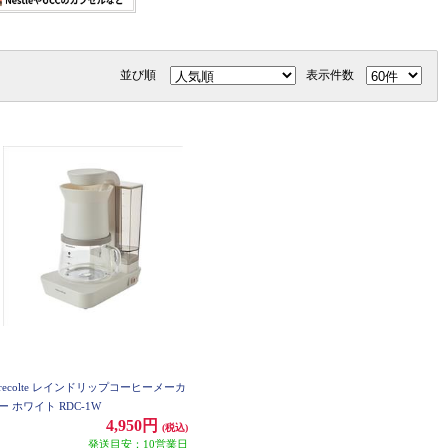
並び順
表示件数
recolte レインドリップコーヒーメーカ
ー ホワイト RDC-1W
4,950円
(税込)
発送目安：10営業日