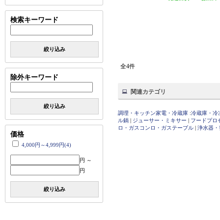
検索キーワード
絞り込み
全4件
除外キーワード
関連カテゴリ
絞り込み
調理・キッチン家電・冷蔵庫
:
冷蔵庫・冷
ル鍋
|
ジューサー・ミキサー
|
フードプロ
ロ・ガスコンロ・ガステーブル
|
浄水器・
価格
4,000円～4,999円(4)
円 ～
円
絞り込み