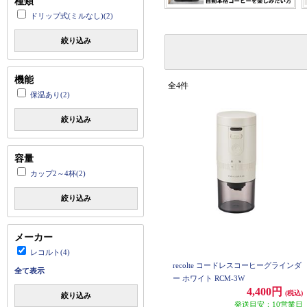
種類
ドリップ式(ミルなし)(2)
絞り込み
機能
全4件
保温あり(2)
絞り込み
容量
カップ2～4杯(2)
絞り込み
メーカー
レコルト(4)
recolte コードレスコーヒーグラインダ
全て表示
ー ホワイト RCM-3W
4,400円
(税込)
絞り込み
発送目安：10営業日