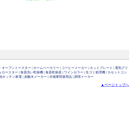
・オーブントースター
|
ホームベーカリー
|
コーヒーメーカー
|
ホットプレート
|
電気グリ
ュロースター
|
食器洗い乾燥機
|
食器乾燥器
|
ワインセラー
|
生ゴミ処理機
|
カセットコン
他キッチン家電
|
炭酸水メーカー
|
冷蔵庫関連用品
|
調理メーカー
▲ページトップへ