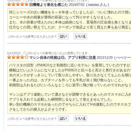
1人の方が、｢このレビューが参考になった｣と投票しています。
旧機種より進化を感じた
2024/07/02
(
tmtmtm
さん )
同じシリーズの古い機種を５～６年使っていましたが、ついに壊れたので買
コーヒーや水の残量が透明の容器になって判りやすくなりました。
また、水の容量が増えたのに本体は細身になり、置場所の圧迫感も無くなり
仕方なくの買い替えでしたが、クーポンで他店より安く買えた事もあり満足
はい
いいえ
このレビューは参考になりましたか？
6人の方が、｢このレビューが参考になった｣と投票しています。
マシン自体の性能は◎。アプリ利用に注意
2023/12/29
(
ぺぺりー
バリスタの旧型（PM9631など初期型に近いモデル）を愛用していたのです
横幅はだいぶスリムになりましたがPM9631と比べると高さと奥行きがある
水のタンクがすっきりしていて取り出しやすい、取り出さなくてもふたを開
一番よかったのは、カプチーノを作っても牛乳が全く飛び散らないこと。
初期型は入れるたびにいろんなところに派手に飛び散っていたのでそれがな
マシンはアプリ連動していて濃さなどが調整できるとあったのでスマホに入れようと
アプリを入れても起動した瞬間閉じるなどして使えませんでした。
幸い別の機種のスマホがあったのでそちらに入れてWifi連動したのでネス
クをしてからの購入がよさそうです。
はい
いいえ
このレビューは参考になりましたか？