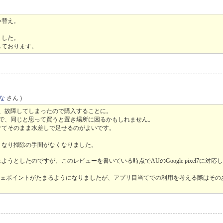
い替え。
ました。
しております。
な
さん )
が、故障してしまったので購入することに。
ので、同じと思って買うと置き場所に困るかもしれません。
けてそのまま水差しで足せるのがよいです。
くなり掃除の手間がなくなりました。
したのですが、このレビューを書いている時点でAUのGoogle pixel7に対応
カフェポイントがたまるようになりましたが、アプリ目当てでの利用を考える際はその