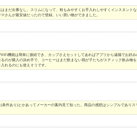
出はまだ出番なし。スリムになって、粉もみやすくお手入れしやすくインスタント
ジマさんが最安値だったので登録。いい買い物ができました。
thやWiFi機能は簡単に接続でき、カップさえセットしてあればアプリから遠隔でお好
来るのが購入の決め手で、コーヒーはまだ飲まない我が子たちがスティック飲み物を
を入れるのにも使えそうです。
(条件あり)とかあってメーカーの案内見て知った。商品の感想はシンプルでありス