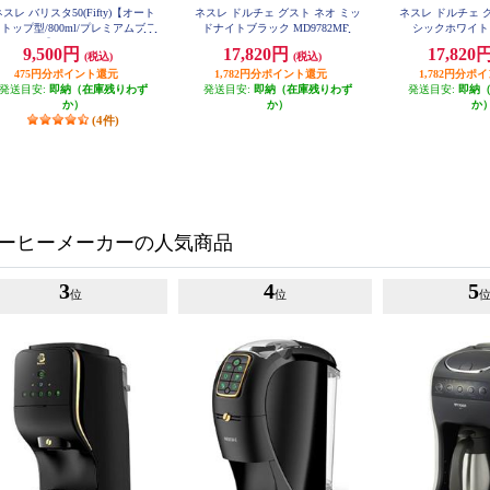
スレ バリスタ50(Fifty)【オート
ネスレ ドルチェ グスト ネオ ミッ
ネスレ ドルチェ 
トップ型/800ml/プレミアムブラ
ドナイトブラック MD9782MB
シックホワイト 
ック】 XPM9639PB
9,500円
17,820円
17,820
(税込)
(税込)
475円分ポイント還元
1,782円分ポイント還元
1,782円分ポ
発送目安:
即納（在庫残りわず
発送目安:
即納（在庫残りわず
発送目安:
即納
か）
か）
か
(4件)
ーヒーメーカーの人気商品
3
4
5
位
位