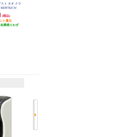
グスト ネオ クラ
タイガー コーヒーメーカー【6杯/
T-fal コーヒーメーカー 【ドリッ
MD9782CW
透過式/マットブラック】 ADC-G0
プ式/0.6L/5杯分/ワインレッド】 C
60KM
M4905JP
円
6,930円
5,605円
(税込)
(税込)
(税込)
イント還元
693円分ポイント還元
280円分ポイント還元
（在庫残りわず
発送目安:
3営業日
発送目安:
10営業日
）
(1件)
6
7
位
位
位