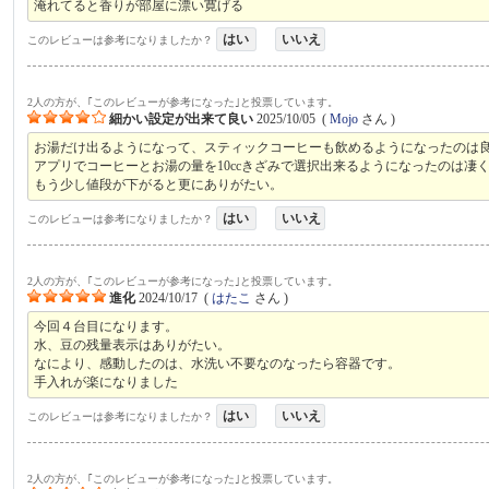
淹れてると香りが部屋に漂い寛げる
はい
いいえ
このレビューは参考になりましたか？
2人の方が、｢このレビューが参考になった｣と投票しています。
細かい設定が出来て良い
2025/10/05
(
Mojo
さん )
お湯だけ出るようになって、スティックコーヒーも飲めるようになったのは
アプリでコーヒーとお湯の量を10ccきざみで選択出来るようになったのは凄
もう少し値段が下がると更にありがたい。
はい
いいえ
このレビューは参考になりましたか？
2人の方が、｢このレビューが参考になった｣と投票しています。
進化
2024/10/17
(
はたこ
さん )
今回４台目になります。
水、豆の残量表示はありがたい。
なにより、感動したのは、水洗い不要なのなったら容器です。
手入れが楽になりました
はい
いいえ
このレビューは参考になりましたか？
2人の方が、｢このレビューが参考になった｣と投票しています。