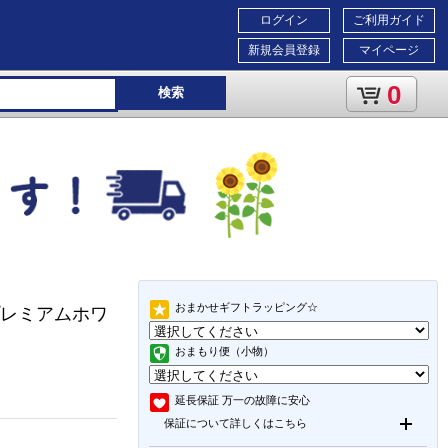
ログイン
ご利用ガイド
新規会員登録
マイページ
0
検索
おまかせギフトラッピング☆
/プレミアムホワ
おまもり便（小物）
延長保証
万一の故障に安心
保証について詳しくはこちら