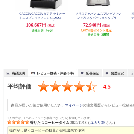
GAGGIA GAGGIA ガジア セミオー
ソリスジャパン エスプレッソマシ
N
トエスプレッソマシン CLASSIC e
ン バリスタパーフェクタプラス
vo pro (クラシックエボプロ) ホワ
シルバー SK11701S
2
106,667円
72,940円
(税込)
(税込)
イト SIN035R-WH
発送目安:
1ヶ月
3,647円分ポイント還元
発送目安:
3週間
商品説明
レビュー投稿・評価(8件)
延長保証
発送目安
平均評価
4.5
商品が届いた後ご使用いただき、
マイページ
の注文履歴からレビュー投稿＆
1人の方が、｢このレビューが参考になった｣と投票しています。
香りたつコーヒータイム
2025/11/18
(
ユカリ39
さん )
操作がし易くコーヒーの残量が目視出来て便利