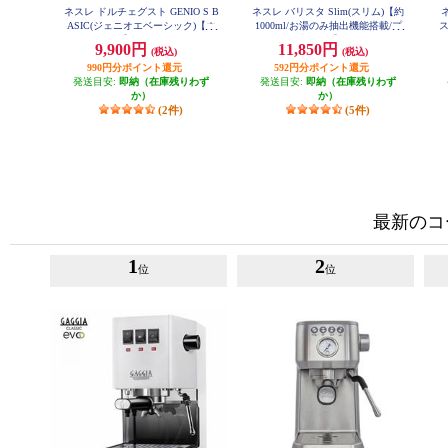
ネスレ ドルチェグスト GENIO S B
ネスレ バリスタ Slim(スリム)【約
ネ
ASIC(ジェニオエベーシック)【ホ
1000ml/お湯のみ抽出機能搭載/プ
ス
ワイト】 MD9784PW
レミアムブラック】 HPM9640PB
9,900円
11,850円
(税込)
(税込)
990円分ポイント還元
592円分ポイント還元
発送目安:
即納（在庫残りわず
発送目安:
即納（在庫残りわず
か）
か）
(2件)
(5件)
最新のコ
1
2
位
位