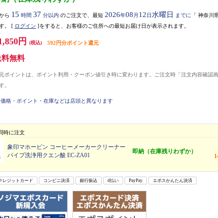
15
37
2026
08
12
水曜日
から
時間
分以内
のご注文で、最短
年
月
日
までに
「
神奈川
す。
[
ログイン
]をすると、お客様のご住所への最短お届け日が表示されます。
1,850円
(税込)
592円分ポイント還元
送料無料
元ポイントは、ポイント利用・クーポン値引き時に変わります。ご注文時「注文内容確認
す。
価格・ポイント・在庫などは店頭と異なります
同時に注文
象印マホービン コーヒーメーカークリーナー
即納（在庫残りわずか）
パイプ洗浄用クエン酸 EC-ZA01
クレジットカード
コンビニ決済
銀行振込
d払い
PayPay
エポスかんたん決済