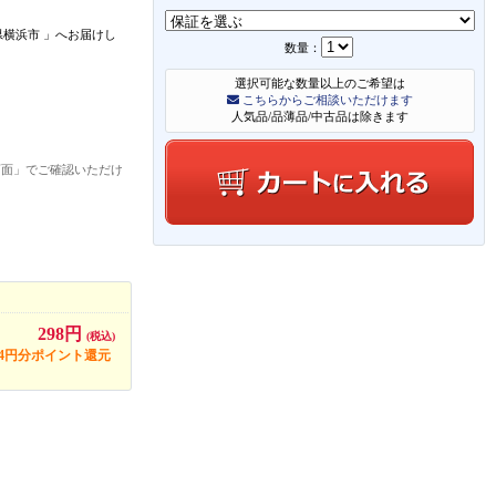
県横浜市
」
へお届けし
数量：
選択可能な数量以上のご希望は
こちらからご相談いただけます
人気品/品薄品/中古品は除きます
画面」でご確認いただけ
298円
(税込)
14円分ポイント還元