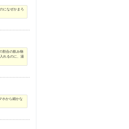
なのになぜかまろ
みの割合の飲み物
入れるのに、湯
マホから細かな