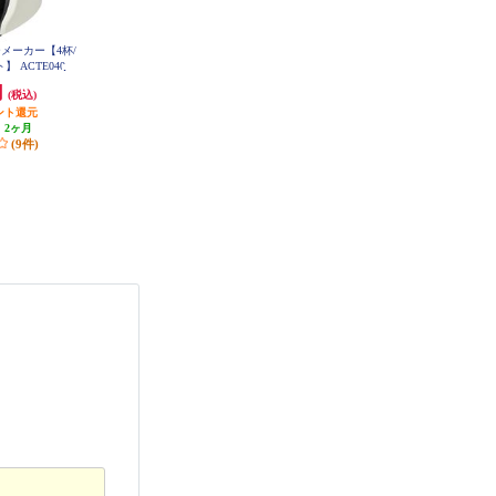
メーカー【4杯/
ネスレ バリスタ Slim(スリム)【約
メリタ ミル付き全自動コーヒーメ
 ACTE040
1000ml/お湯のみ抽出機能搭載/プ
ーカー アロマフレッシュ【6杯用/
レミアムホワイト】 HPM9640PW
750ml/コニカル式ミル/タイマー設
円
11,850円
29,970円
(税込)
(税込)
(税込)
定】 AFG622-1B
ント還元
592円分ポイント還元
2,997円分ポイント還元
:
2ヶ月
発送目安:
即納（在庫残りわず
発送目安:
10営業日
(9件)
か）
(4件)
(8件)