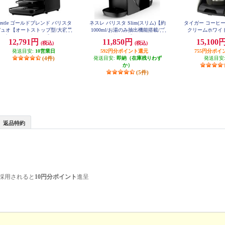
estle ゴールドブレンド バリスタ
ネスレ バリスタ Slim(スリム)【約
タイガー コーヒー
デュオ【オートストップ型/大容量
1000ml/お湯のみ抽出機能搭載/プ
クリームホワイト】
L/プレミアムブラック】 HPM963
レミアムブラック】 HPM9640PB
12,791円
11,850円
15,100
(税込)
(税込)
7PB
発送目安:
10営業日
592円分ポイント還元
755円分ポイ
(4件)
発送目安:
即納（在庫残りわず
発送目安
か）
(5件)
返品特約
採用されると
10円分ポイント
進呈