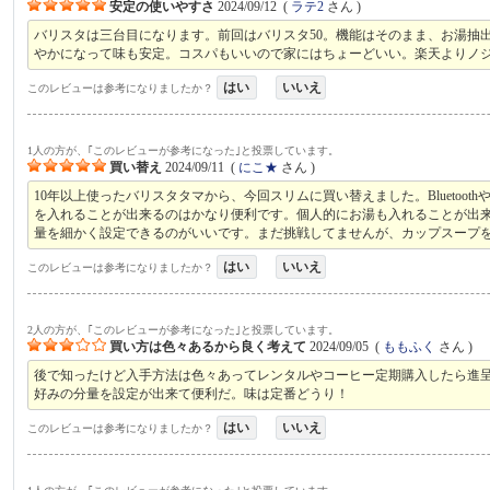
安定の使いやすさ
2024/09/12
(
ラテ2
さん )
バリスタは三台目になります。前回はバリスタ50。機能はそのまま、お湯抽
やかになって味も安定。コスパもいいので家にはちょーどいい。楽天よりノ
はい
いいえ
このレビューは参考になりましたか？
1人の方が、｢このレビューが参考になった｣と投票しています。
買い替え
2024/09/11
(
にこ★
さん )
10年以上使ったバリスタタマから、今回スリムに買い替えました。Bluetoo
を入れることが出来るのはかなり便利です。個人的にお湯も入れることが出
量を細かく設定できるのがいいです。まだ挑戦してませんが、カップスープ
はい
いいえ
このレビューは参考になりましたか？
2人の方が、｢このレビューが参考になった｣と投票しています。
買い方は色々あるから良く考えて
2024/09/05
(
ももふく
さん )
後で知ったけど入手方法は色々あってレンタルやコーヒー定期購入したら進呈
好みの分量を設定が出来て便利だ。味は定番どうり！
はい
いいえ
このレビューは参考になりましたか？