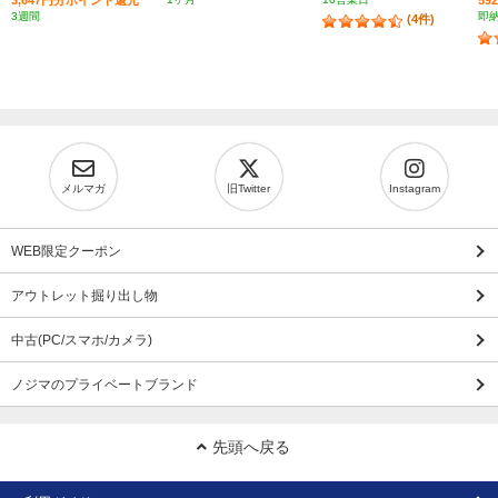
3週間
即
(4件)
メルマガ
旧Twitter
Instagram
WEB限定クーポン
アウトレット掘り出し物
中古(PC/スマホ/カメラ)
ノジマのプライベートブランド
先頭へ戻る