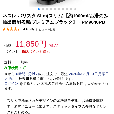
ネスレ バリスタ Slim(スリム)【約1000ml/お湯のみ
抽出機能搭載/プレミアムブラック】 HPM9640PB
4.6
(5)
レビューを見る
11,850円
価格
(税込)
ポイント
592ポイント還元
送料
無料
在庫状況：
〇
今から
0
時間
1
分以内
のご注文で、最短
2026
年
08
月
10
日
月曜日
までに
「
神奈川県横浜市
」
へお届けします。
ログイン
をすると、お客様のご住所への最短お届け日が表示され
ます。
スリムで洗練されたデザインの多機能モデル。お湯機能搭載
で、通常メニューに加えて、スティックタイプの多彩なドリン
クも楽しめる。