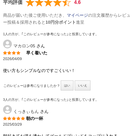
平均評価
4.6
商品が届いた後ご使用いただき、
マイページ
の注文履歴からレビュ
ー投稿＆採用されると
10円分ポイント
進呈
1人の方が、｢このレビューが参考になった｣と投票しています。
マカロン05
さん
早く着いた
2026/04/09
使い方もシンプルなのですごくいい！
このレビューは参考になりましたか？
はい
いいえ
3人の方が、｢このレビューが参考になった｣と投票しています。
くっきぃもん
さん
朝の一杯
2025/03/29
朝起きてお湯を沸かしてゴールドブレンドをコップに入れる。