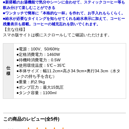
■新搭載のお湯機能で気分やシーンに合わせて、スティックコーヒー等も
飲み分けて楽しむことができる
■ワンタッチで簡単に「本格的な一杯」を作れて、お手入れもらくらく。
■給水が必要なタイミングを知らせてくれる給水表示に加えて、コーヒー
残量表示も搭載。コーヒーの補充忘れを防いでくれます。
【主な仕様】
スマホ版サイトは横にスクロールしてご確認いただけます。
●電源：100V、50/60Hz
●定格消費電力：1460W
●待機時消費電力：0.5W
●使用環境温度：5℃～35℃
仕
●本体サイズ：幅11.2cm×高さ34.9cm×奥行34.3cm（水タ
様
ンクの持ち手を含む）
●重量：約2.9kg
●ポンプ圧力：最大15気圧
●タンク容量：1100ml
この商品のレビュー(全5件)