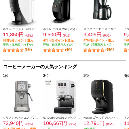
ネスレ バリスタ Slim(スリム)【約1000ml/お湯のみ抽出機能搭載/プレミアムホワイト】 HPM9640PW
ネスレ バリスタ50(Fifty)【オートストップ型/800ml/プレミアムブラック】 XPM9639PB
メリタ コーヒーメーカー【フィルターペーパー式/5杯/ノアプラス ブラック】 SKT55-1B
11,850円
9,500円
9,405円
9
(税込)
(税込)
(税込)
592円分ポイント還元
475円分ポイント還元
470円分ポイント還元
4
即納（在庫残りわずか）
即納（在庫残りわずか）
即納（在庫残りわずか）
即
(8件)
(4件)
(65件)
コーヒーメーカーの人気ランキング
1
位
2
位
3
位
4
ソリスジャパン エスプレッソマシン バリスタパーフェクタプラス シルバー SK11701S
GAGGIA GAGGIA ガジア セミオートエスプレッソマシン CLASSIC evo pro (クラシックエボプロ) ホワイト SIN035R-WH
Nestle ゴールドブレンド バリスタ デュオ【オートストップ型/大容量2L/プレミアムブラック】 HPM9637PB
72,940円
106,667円
12,791円
1
(税込)
(税込)
(税込)
3,647円分ポイント還元
1ヶ月
10営業日
5