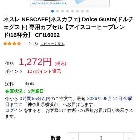
ネスレ NESCAFE(ネスカフェ) Dolce Gusto(ドルチ
ェグスト) 専用カプセル【アイスコーヒーブレン
ド/16杯分】 CFI16002
4
(8)
レビューを見る
1,272円
価格
(税込)
ポイント
127ポイント還元
送料
無料
在庫状況：
3営業日
今から
0
時間
55
分以内
のご注文で、最短
2026
年
08
月
14
日
金曜
日
までに
「
神奈川県横浜市
」
へお届けします。
ログイン
をすると、お客様のご住所への最短お届け日が表示され
ます。
－
＋
数量
1