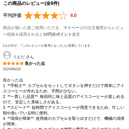
この商品のレビュー(全8件)
平均評価
4.0
商品が届いた後ご使用いただき、
マイページ
の注文履歴からレビュ
ー投稿＆採用されると
10円分ポイント
進呈
2人の方が、｢このレビューが参考になった｣と投票しています。
うえだ
さん
良かった点
2024/06/20
良かった点
1. **手軽さ**: カプセルをセットしてボタンを押すだけで簡単にアイ
スコーヒーが作れるため、手間が少ない。
2. **一貫した品質**: 毎回同じ味と品質のアイスコーヒーが楽しめる
ので、安定した美味しさがある。
3. **スピード**: 短時間でアイスコーヒーが用意できるため、忙しい
朝や急いでいる時に便利。
4. **清掃が簡単**: 使用後のカプセルを取り出すだけで、機械の清掃
が簡単。