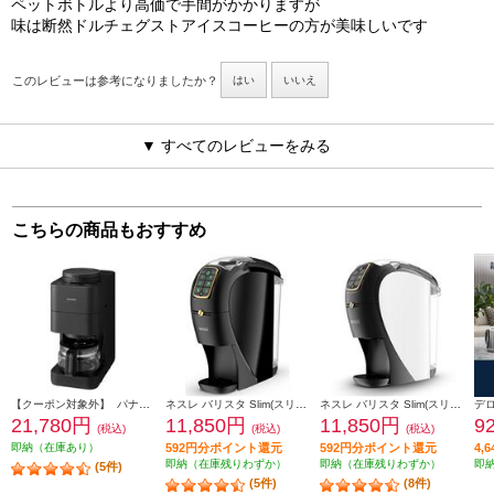
ペットボトルより高価で手間がかかりますが
味は断然ドルチェグストアイスコーヒーの方が美味しいです
このレビューは参考になりましたか？
はい
いいえ
▼ すべてのレビューをみる
こちらの商品もおすすめ
【クーポン対象外】 パナソニック コーヒーメーカー [ミルあり/ミル自動洗浄/4カップ/ブラック] NC-A58-K
ネスレ バリスタ Slim(スリム)【約1000ml/お湯のみ抽出機能搭載/プレミアムブラック】 HPM9640PB
ネスレ バリスタ Slim(スリム)【約1000ml/お湯のみ抽出機能搭載/プレミアムホワイト】 HPM9640PW
21,780円
11,850円
11,850円
9
(税込)
(税込)
(税込)
即納（在庫あり）
592円分ポイント還元
592円分ポイント還元
4,
即納（在庫残りわずか）
即納（在庫残りわずか）
即
(5件)
(5件)
(8件)