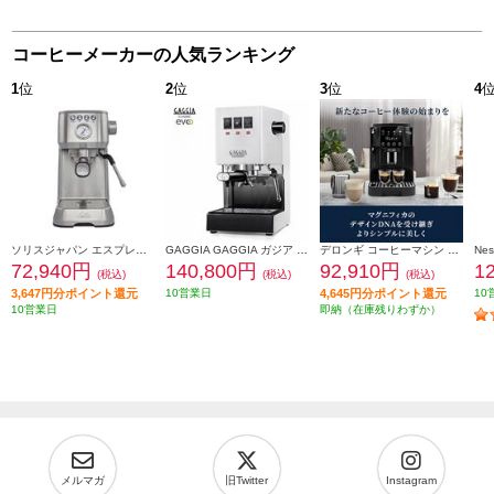
コーヒーメーカーの人気ランキング
1
位
2
位
3
位
4
ソリスジャパン エスプレッソマシン バリスタパーフェクタプラス シルバー SK11701S
GAGGIA GAGGIA ガジア セミオートエスプレッソマシン CLASSIC evo pro (クラシックエボプロ) ホワイト SIN035R-WH
デロンギ コーヒーマシン マグニフィカ スタート【全自動/簡単操作/1.8/ブラック】 ECAM22020B
72,940円
140,800円
92,910円
1
(税込)
(税込)
(税込)
3,647円分ポイント還元
10営業日
4,645円分ポイント還元
10
10営業日
即納（在庫残りわずか）
メルマガ
旧Twitter
Instagram