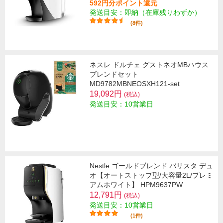
592円分ポイント還元
発送目安：即納（在庫残りわずか）
(8件)
ネスレ ドルチェ グストネオMBハウス
ブレンドセット
MD9782MBNEOSXH121-set
19,092円
(税込)
発送目安：10営業日
Nestle ゴールドブレンド バリスタ デュ
オ【オートストップ型/大容量2L/プレミ
アムホワイト】 HPM9637PW
12,791円
(税込)
発送目安：10営業日
(1件)