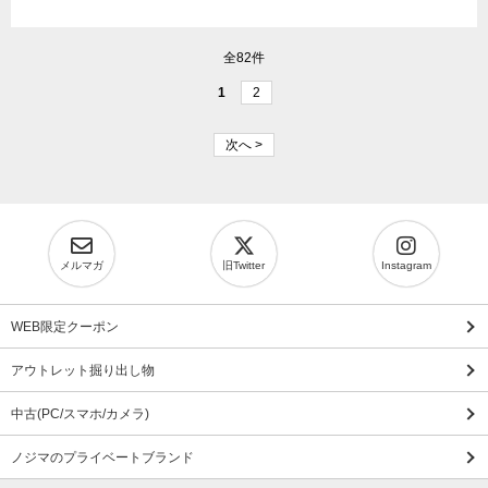
全82件
1
2
次へ >
メルマガ
旧Twitter
Instagram
WEB限定クーポン
アウトレット掘り出し物
中古(PC/スマホ/カメラ)
ノジマのプライベートブランド