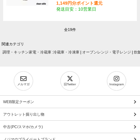
1,149円分ポイント還元
発送目安：10営業日
全19件
関連カテゴリ
調理・キッチン家電・冷蔵庫
:
冷蔵庫・冷凍庫
|
オーブンレンジ・電子レンジ
|
炊
メルマガ
旧Twitter
Instagram
WEB限定クーポン
アウトレット掘り出し物
中古(PC/スマホ/カメラ)
ノジマのプライベートブランド