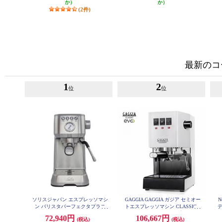
か）
か）
(2件)
最新のコ
1
2
位
位
ソリスジャパン エスプレッソマシ
GAGGIA GAGGIA ガジア セミオー
N
ン バリスタパーフェクタプラス
トエスプレッソマシン CLASSIC e
シルバー SK11701S
vo pro (クラシックエボプロ) ホワ
2
72,940円
106,667円
(税込)
(税込)
イト SIN035R-WH