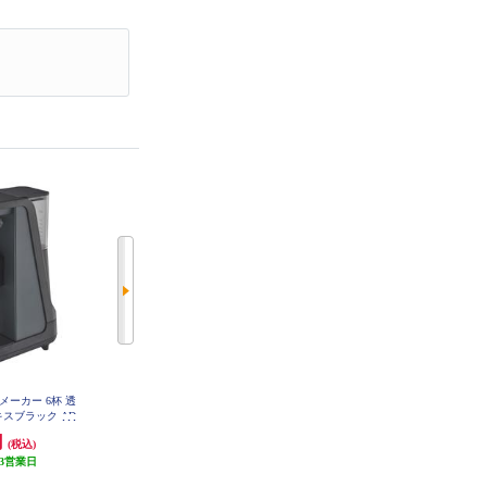
メーカー 6杯 透
タイガー コーヒーメーカー【6杯/
UCC コーヒーメーカー DRIP POD
キスブラック AD
透過式/マットブラック】 ADC-G0
(ドリップポッド)YOUBI(ヨウビ)
60
60KM
【カプセル式/ドリップマシン/簡
円
6,930円
22,990円
(税込)
(税込)
(税込)
単操作/コンパクト/静音/アプリと
3営業日
693円分ポイント還元
連携/スチームホワイト】 DP4-W
1,149円分ポイント還元
発送目安:
3営業日
発送目安:
10営業日