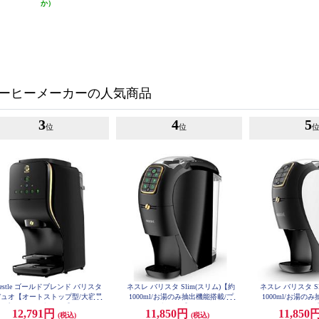
か）
ーヒーメーカーの人気商品
3
4
5
位
位
estle ゴールドブレンド バリスタ
ネスレ バリスタ Slim(スリム)【約
ネスレ バリスタ S
デュオ【オートストップ型/大容量
1000ml/お湯のみ抽出機能搭載/プ
1000ml/お湯の
L/プレミアムブラック】 HPM963
レミアムブラック】 HPM9640PB
レミアムホワイト】 
12,791円
11,850円
11,850
(税込)
(税込)
7PB