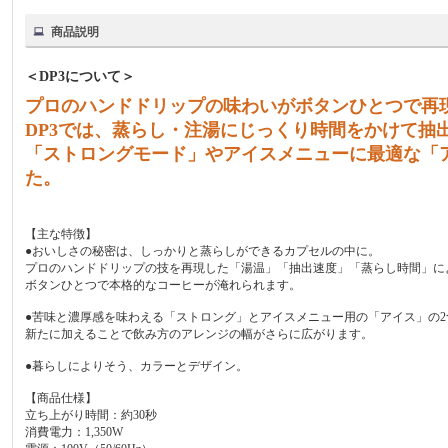
商品説明
＜DP3について＞
プロのハンドドリップの味わいがボタンひとつで再
DP3では、蒸らし・注湯にじっくり時間をかけて抽
「ストロングモード」やアイスメニューに最適な「
た。
【主な特徴】
●おいしさの秘密は、しっかりと蒸らしができるカプセルの中に。
プロのハンドドリップの技を再現した「湯温」「抽出速度」「蒸らし時間」に
ボタンひとつで本格的なコーヒーが淹れられます。
●苦味と濃厚感を味わえる「ストロング」とアイスメニュー用の「アイス」の
新たに加えることで飲み方のアレンジの幅がさらに広がります。
●暮らしによりそう、カラーとデザイン。
【商品仕様】
立ち上がり時間：約30秒
消費電力：1,350W