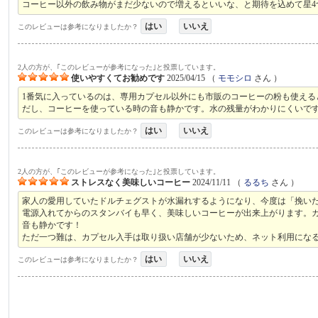
コーヒー以外の飲み物がまだ少ないので増えるといいな、と期待を込めて星4
はい
いいえ
このレビューは参考になりましたか？
2人の方が、｢このレビューが参考になった｣と投票しています。
使いやすくてお勧めです
2025/04/15
（
モモシロ
さん ）
1番気に入っているのは、専用カプセル以外にも市販のコーヒーの粉も使え
だし、コーヒーを使っている時の音も静かです。水の残量がわかりにくいで
はい
いいえ
このレビューは参考になりましたか？
2人の方が、｢このレビューが参考になった｣と投票しています。
ストレスなく美味しいコーヒー
2024/11/11
（
るるち
さん ）
家人の愛用していたドルチェグストが水漏れするようになり、今度は「挽い
電源入れてからのスタンバイも早く、美味しいコーヒーが出来上がります。
音も静かです！
ただ一つ難は、カプセル入手は取り扱い店舗が少ないため、ネット利用になる
はい
いいえ
このレビューは参考になりましたか？