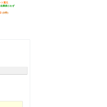
ント還元
755円分ポイント還元
2,997円分ポイント還元
（在庫残りわず
発送目安:
2ヶ月
発送目安:
10営業日
）
(9件)
(4件)
(8件)