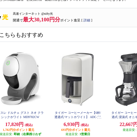
高速インターネット @nifty光
最大30,100円分
開通で
ポイント進呈 [
詳細
]
こちらもおすすめ
スレ ドルチェ グスト ネオ クラ
タイガー コーヒーメーカー【6杯/
タイガー コーヒー
シックホワイト MD9782CW
透過式/マットホワイト】 ADC-G0
過式 浸漬式 オニ
60WU
FA0
17,820円
6,930円
22,667
(税込)
(税込)
1,782円分ポイント還元
693円分ポイント還元
発送目安:
発送目安:
即納（在庫残りわず
発送目安:
3営業日