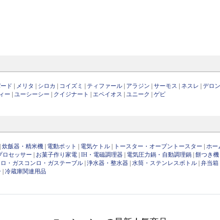
バード
|
メリタ
|
シロカ
|
コイズミ
|
ティファール
|
アラジン
|
サーモス
|
ネスレ
|
デロ
ィー
|
ユーシーシー
|
クイジナート
|
エペイオス
|
ユニーク
|
ゲビ
|
炊飯器・精米機
|
電動ポット
|
電気ケトル
|
トースター・オーブントースター
|
ホー
プロセッサー
|
お菓子作り家電
|
IH・電磁調理器
|
電気圧力鍋・自動調理鍋
|
餅つき機
ンロ・ガスコンロ・ガステーブル
|
浄水器・整水器
|
水筒・ステンレスボトル
|
弁当箱
ー
|
冷蔵庫関連用品