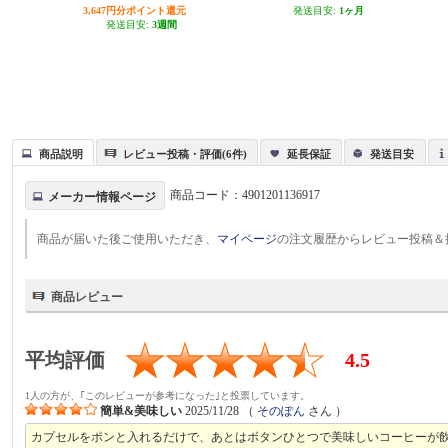
3,647円分ポイント還元
発送目安:
1ヶ月
発送目安:
3週間
商品説明
レビュー投稿・評価(6件)
延長保証
発送目安
商品コード：
4901201136917
メーカー情報ページ
商品が届いた後ご使用いただき、
マイページ
の注文履歴からレビュー投稿＆
商品レビュー
平均評価
4.5
1人の方が、｢このレビューが参考になった｣と投票しています。
簡単&美味しい
2025/11/28
（
そのぽん
さん ）
カプセルをポンと入れるだけで、あとはボタンひとつで美味しいコーヒーが飲