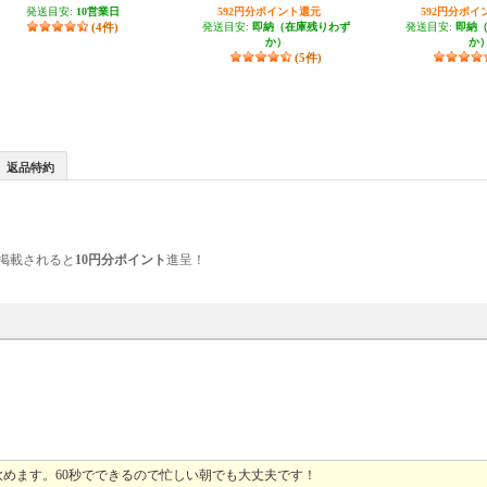
発送目安:
10営業日
592円分ポイント還元
592円分ポイ
(4件)
発送目安:
即納（在庫残りわず
発送目安:
即納
か）
か
(5件)
返品特約
掲載されると
10円分ポイント
進呈！
めます。60秒でできるので忙しい朝でも大丈夫です！