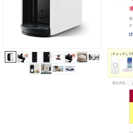
還
ま
↓チェックして
支払方法：
こ