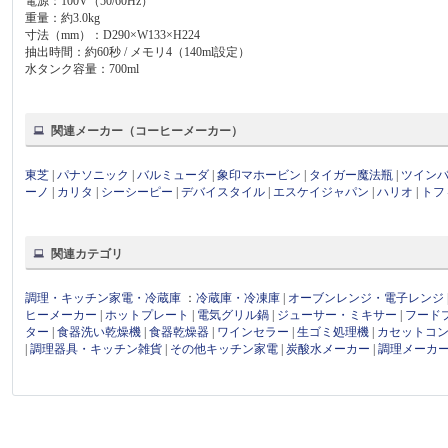
電源：100V（50/60Hz）
重量：約3.0kg
寸法（mm）：D290×W133×H224
抽出時間：約60秒 / メモリ4（140ml設定）
水タンク容量：700ml
関連メーカー（コーヒーメーカー）
東芝
|
パナソニック
|
バルミューダ
|
象印マホービン
|
タイガー魔法瓶
|
ツイン
ーノ
|
カリタ
|
シーシーピー
|
デバイスタイル
|
エスケイジャパン
|
ハリオ
|
トフ
関連カテゴリ
調理・キッチン家電・冷蔵庫
：
冷蔵庫・冷凍庫
|
オーブンレンジ・電子レンジ
ヒーメーカー
|
ホットプレート
|
電気グリル鍋
|
ジューサー・ミキサー
|
フード
ター
|
食器洗い乾燥機
|
食器乾燥器
|
ワインセラー
|
生ゴミ処理機
|
カセットコ
|
調理器具・キッチン雑貨
|
その他キッチン家電
|
炭酸水メーカー
|
調理メーカ