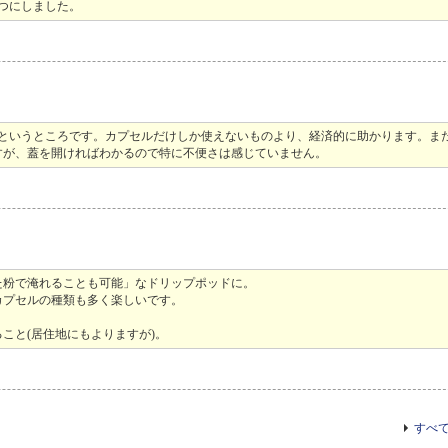
つにしました。
るというところです。カプセルだけしか使えないものより、経済的に助かります。ま
すが、蓋を開ければわかるので特に不便さは感じていません。
た粉で淹れることも可能」なドリップポッドに。
カプセルの種類も多く楽しいです。
こと(居住地にもよりますが)。
すべ