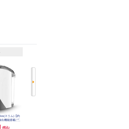
6
7
位
位
位
lim(スリム)【約
タイガー コーヒーメーカー【4杯/
メリタ ミル付き全自動コーヒーメ
み抽出機能搭載/プ
クリームホワイト】 ACTE040
ーカー アロマフレッシュ【6杯用/
HPM9640PW
750ml/コニカル式ミル/タイマー設
円
15,100円
29,970円
(税込)
(税込)
(税込)
定】 AFG622-1B