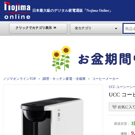
日本最大級のデジタル家電通販「Nojima Online」
クリックでカテゴリ表示
全カテゴリ
ノジマオンラインTOP
調理・キッチン家電・冷蔵庫
コーヒーメーカー
UCC ユーシーシ
UCC コー
発送目安：
9
価格：