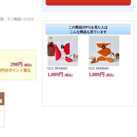
画面」でご確認いただけ
この商品(DP3)を見た人は
こんな商品も見ています
298円
(税込)
UCC DPSB002
UCC DPRB002
14円分ポイント還元
1,089円
1,089円
(税込)
(税込)