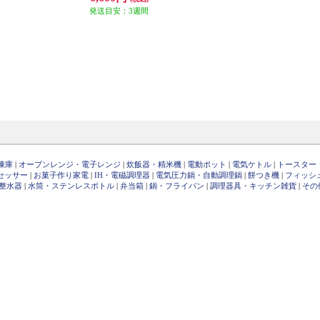
発送目安：3週間
凍庫
|
オーブンレンジ・電子レンジ
|
炊飯器・精米機
|
電動ポット
|
電気ケトル
|
トースター
セッサー
|
お菓子作り家電
|
IH・電磁調理器
|
電気圧力鍋・自動調理鍋
|
餅つき機
|
フィッシ
整水器
|
水筒・ステンレスボトル
|
弁当箱
|
鍋・フライパン
|
調理器具・キッチン雑貨
|
その