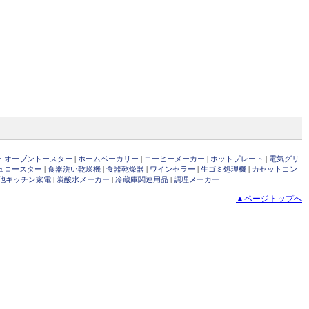
・オーブントースター
|
ホームベーカリー
|
コーヒーメーカー
|
ホットプレート
|
電気グリ
ュロースター
|
食器洗い乾燥機
|
食器乾燥器
|
ワインセラー
|
生ゴミ処理機
|
カセットコン
他キッチン家電
|
炭酸水メーカー
|
冷蔵庫関連用品
|
調理メーカー
▲ページトップへ