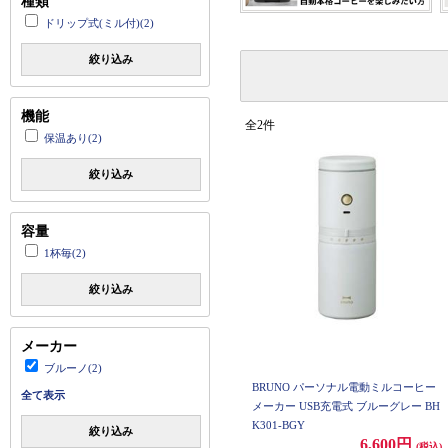
種類
ドリップ式(ミル付)(2)
絞り込み
機能
全2件
保温あり(2)
絞り込み
容量
1杯毎(2)
絞り込み
メーカー
ブルーノ(2)
BRUNO パーソナル電動ミルコーヒー
全て表示
メーカー USB充電式 ブルーグレー BH
K301-BGY
絞り込み
6,600円
(税込)