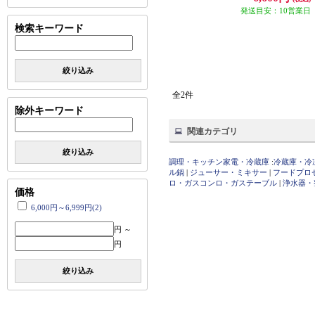
発送目安：10営業日
検索キーワード
絞り込み
全2件
除外キーワード
関連カテゴリ
絞り込み
調理・キッチン家電・冷蔵庫
:
冷蔵庫・冷
ル鍋
|
ジューサー・ミキサー
|
フードプロ
ロ・ガスコンロ・ガステーブル
|
浄水器・
価格
6,000円～6,999円(2)
円 ～
円
絞り込み