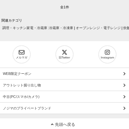
全1件
関連カテゴリ
調理・キッチン家電・冷蔵庫
:
冷蔵庫・冷凍庫
|
オーブンレンジ・電子レンジ
|
炊
メルマガ
旧Twitter
Instagram
WEB限定クーポン
アウトレット掘り出し物
中古(PC/スマホ/カメラ)
ノジマのプライベートブランド
先頭へ戻る