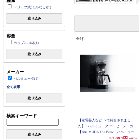
種類
ドリップ式(ミルなし)(1)
絞り込み
容量
全1件
カップ2～4杯(1)
絞り込み
メーカー
バルミューダ(1)
全て表示
絞り込み
検索キーワード
【家電芸人などTVで紹介されまし
た】
バルミューダ コーヒーメーカー
【BALMUDA The Brew（バルミュー
絞り込み
ダ ザ・ブリュー） ブラック】 K06A-
57,684円