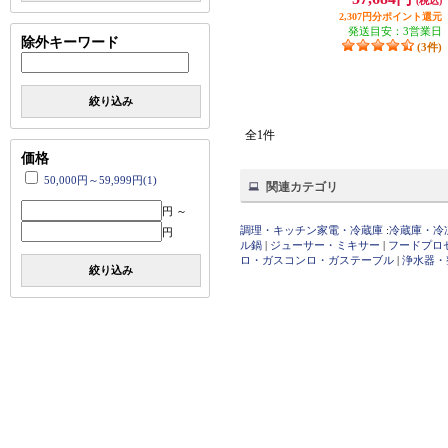
(税込)
BK
2,307円分ポイント還元
発送目安：3営業日
除外キーワード
(3件)
絞り込み
全1件
価格
50,000円～59,999円(1)
関連カテゴリ
円 ～
調理・キッチン家電・冷蔵庫
:
冷蔵庫・冷
円
ル鍋
|
ジューサー・ミキサー
|
フードプロ
ロ・ガスコンロ・ガステーブル
|
浄水器・
絞り込み