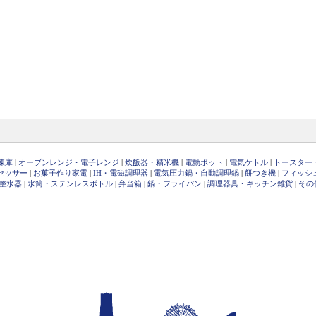
凍庫
|
オーブンレンジ・電子レンジ
|
炊飯器・精米機
|
電動ポット
|
電気ケトル
|
トースター
セッサー
|
お菓子作り家電
|
IH・電磁調理器
|
電気圧力鍋・自動調理鍋
|
餅つき機
|
フィッシ
整水器
|
水筒・ステンレスボトル
|
弁当箱
|
鍋・フライパン
|
調理器具・キッチン雑貨
|
その