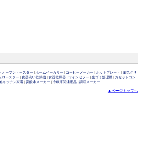
・オーブントースター
|
ホームベーカリー
|
コーヒーメーカー
|
ホットプレート
|
電気グリ
ュロースター
|
食器洗い乾燥機
|
食器乾燥器
|
ワインセラー
|
生ゴミ処理機
|
カセットコン
他キッチン家電
|
炭酸水メーカー
|
冷蔵庫関連用品
|
調理メーカー
▲ページトップへ