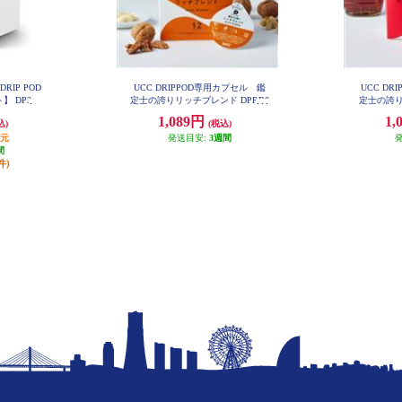
RIP POD
UCC DRIPPOD専用カプセル 鑑
UCC DR
】 DP3
定士の誇りリッチブレンド DPRB0
定士の誇り
02
1,089円
1,
込)
(税込)
還元
発送目安:
3週間
間
件)