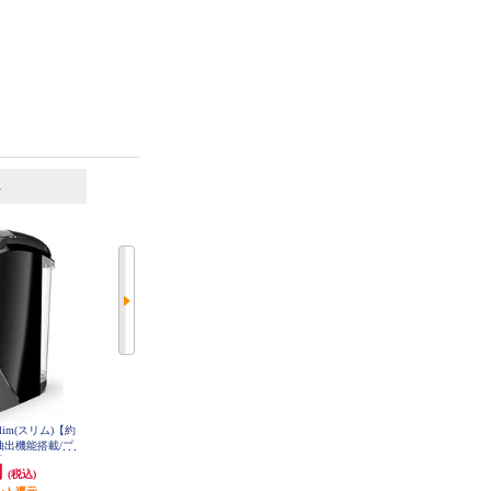
6
7
位
位
位
lim(スリム)【約
ネスレ バリスタ Slim(スリム)【約
タイガー コーヒーメーカー【4杯/
み抽出機能搭載/プ
1000ml/お湯のみ抽出機能搭載/プ
クリームホワイト】 ACTE040
HPM9640PB
レミアムホワイト】 HPM9640PW
円
11,850円
15,100円
(税込)
(税込)
(税込)