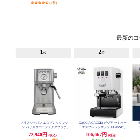
(2件)
最新のコ
1
2
位
位
ソリスジャパン エスプレッソマシ
GAGGIA GAGGIA ガジア セミオー
ン バリスタパーフェクタプラス
トエスプレッソマシン CLASSIC e
シルバー SK11701S
vo pro (クラシックエボプロ) ホワ
72,940円
106,667円
(税込)
(税込)
イト SIN035R-WH