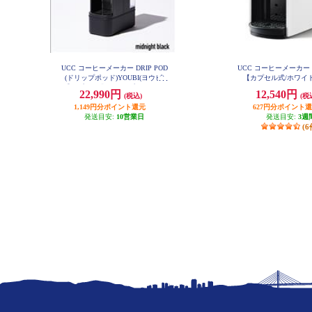
UCC コーヒーメーカー DRIP POD
UCC コーヒーメーカー D
(ドリップポッド)YOUBI(ヨウビ)
【カプセル式/ホワイト
【カプセル式/ドリップマシン/簡
22,990円
12,540円
(税込)
(税
単操作/コンパクト/静音/アプリと
連携/ミッドナイトブラック】 DP4
1,149円分ポイント還元
627円分ポイント
-K
発送目安:
10営業日
発送目安:
3週
(6