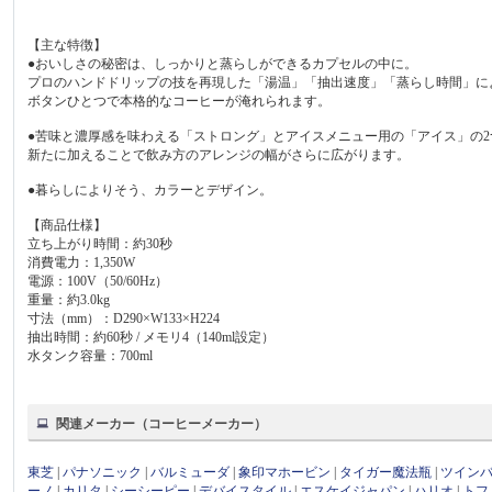
【主な特徴】
●おいしさの秘密は、しっかりと蒸らしができるカプセルの中に。
プロのハンドドリップの技を再現した「湯温」「抽出速度」「蒸らし時間」に
ボタンひとつで本格的なコーヒーが淹れられます。
●苦味と濃厚感を味わえる「ストロング」とアイスメニュー用の「アイス」の
新たに加えることで飲み方のアレンジの幅がさらに広がります。
●暮らしによりそう、カラーとデザイン。
【商品仕様】
立ち上がり時間：約30秒
消費電力：1,350W
電源：100V（50/60Hz）
重量：約3.0kg
寸法（mm）：D290×W133×H224
抽出時間：約60秒 / メモリ4（140ml設定）
水タンク容量：700ml
関連メーカー（コーヒーメーカー）
東芝
|
パナソニック
|
バルミューダ
|
象印マホービン
|
タイガー魔法瓶
|
ツイン
ーノ
|
カリタ
|
シーシーピー
|
デバイスタイル
|
エスケイジャパン
|
ハリオ
|
トフ