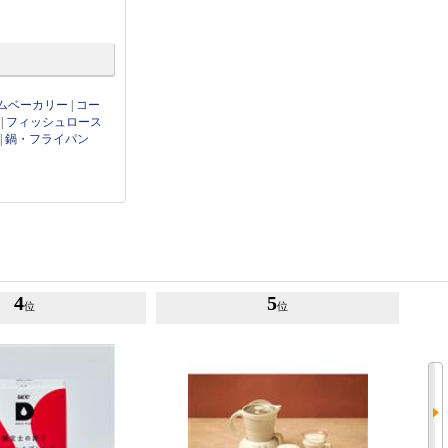
ムベーカリー
|
コー
|
フィッシュロース
|
鍋・フライパン
4
5
位
位