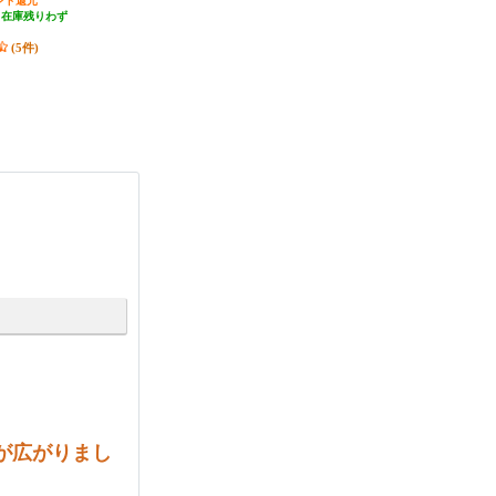
ント還元
592円分ポイント還元
755円分ポイント還元
（在庫残りわず
発送目安:
即納（在庫残りわず
発送目安:
2ヶ月
）
か）
(9件)
(5件)
(8件)
が広がりまし