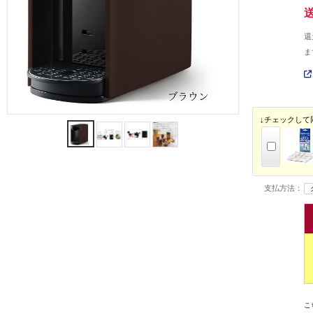
還
ま
↓チェックして
支払方法：
こ