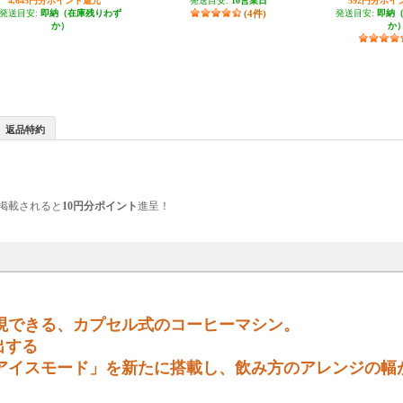
4,645円分ポイント還元
発送目安:
10営業日
592円分ポイ
発送目安:
即納（在庫残りわず
(4件)
発送目安:
即納
か）
か
返品特約
掲載されると
10円分ポイント
進呈！
現できる、カプセル式のコーヒーマシン。
出する
アイスモード」を新たに搭載し、飲み方のアレンジの幅