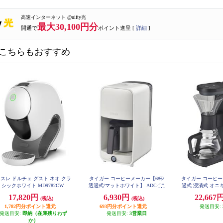
高速インターネット @nifty光
最大30,100円分
開通で
ポイント進呈 [
詳細
]
こちらもおすすめ
スレ ドルチェ グスト ネオ クラ
タイガー コーヒーメーカー【6杯/
タイガー コーヒー
シックホワイト MD9782CW
透過式/マットホワイト】 ADC-G0
過式 浸漬式 オニ
60WU
FA0
17,820円
6,930円
22,667
(税込)
(税込)
1,782円分ポイント還元
693円分ポイント還元
発送目安:
発送目安:
即納（在庫残りわず
発送目安:
3営業日
か）