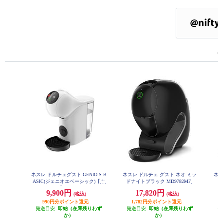
ネスレ ドルチェグスト GENIO S B
ネスレ ドルチェ グスト ネオ ミッ
ネ
ASIC(ジェニオエベーシック)【ホ
ドナイトブラック MD9782MB
ワイト】 MD9784PW
9,900円
17,820円
(税込)
(税込)
990円分ポイント還元
1,782円分ポイント還元
発送目安:
即納（在庫残りわず
発送目安:
即納（在庫残りわず
か）
か）