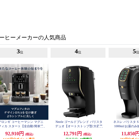
ーヒーメーカーの人気商品
3
4
5
位
位
デロンギ コーヒーマシン マグニ
Nestle ゴールドブレンド バリスタ
ネスレ バリスタ S
フィカ スタート【全自動/簡単操
デュオ【オートストップ型/大容量
1000ml/お湯の
作/1.8/ブラック】 ECAM22020B
2L/プレミアムブラック】 HPM963
レミアムブラック】 
92,910円
12,791円
11,850
(税込)
(税込)
7PB