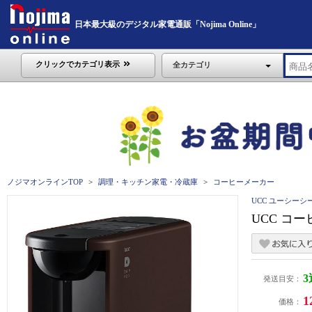
日本最大級のデジタル家電通販「Nojima Online」
クリックでカテゴリ表示
全カテゴリ
ノジマオンラインTOP
調理・キッチン家電・冷蔵庫
コーヒーメーカー
UCC ユーシーシ
UCC コー
発送目安：
1
価格：