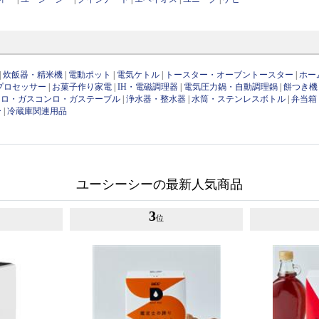
|
炊飯器・精米機
|
電動ポット
|
電気ケトル
|
トースター・オーブントースター
|
ホー
プロセッサー
|
お菓子作り家電
|
IH・電磁調理器
|
電気圧力鍋・自動調理鍋
|
餅つき機
ンロ・ガスコンロ・ガステーブル
|
浄水器・整水器
|
水筒・ステンレスボトル
|
弁当箱
ー
|
冷蔵庫関連用品
ユーシーシーの最新人気商品
3
位