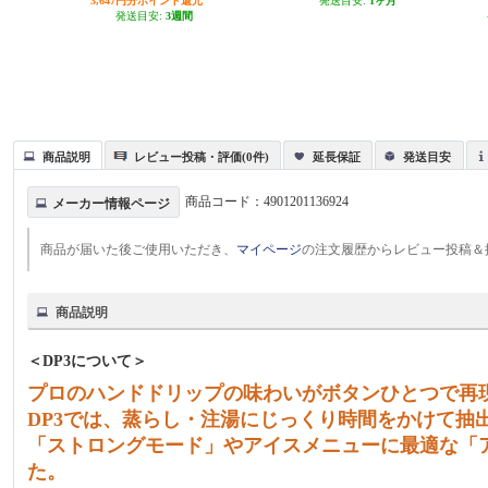
3,647円分ポイント還元
発送目安:
1ヶ月
発送目安:
3週間
商品説明
レビュー投稿・評価(0件)
延長保証
発送目安
商品コード：
4901201136924
メーカー情報ページ
商品が届いた後ご使用いただき、
マイページ
の注文履歴からレビュー投稿＆
商品説明
＜DP3について＞
プロのハンドドリップの味わいがボタンひとつで再
DP3では、蒸らし・注湯にじっくり時間をかけて抽
「ストロングモード」やアイスメニューに最適な「
た。