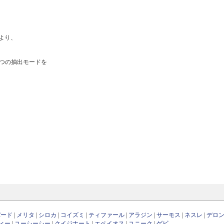
より、
2つの抽出モードを
バード
|
メリタ
|
シロカ
|
コイズミ
|
ティファール
|
アラジン
|
サーモス
|
ネスレ
|
デロ
ィー
|
ユーシーシー
|
クイジナート
|
エペイオス
|
ユニーク
|
ゲビ