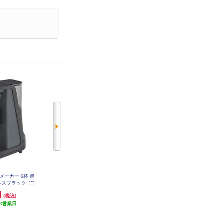
メーカー 6杯 透
タイガー コーヒーメーカー【6杯/
UCC コーヒーメーカー DRIP POD
キスブラック AD
透過式/マットブラック】 ADC-G0
(ドリップポッド)YOUBI(ヨウビ)
60
60KM
【カプセル式/ドリップマシン/簡
円
6,930円
22,990円
(税込)
(税込)
(税込)
単操作/コンパクト/静音/アプリと
3営業日
693円分ポイント還元
連携/スチームホワイト】 DP4-W
1,149円分ポイント還元
発送目安:
3営業日
発送目安:
10営業日