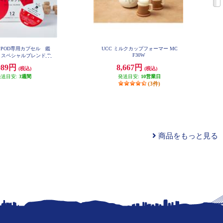
IPPOD専用カプセル 鑑
UCC ミルクカップフォーマー MC
F30W
スペシャルブレンド D
PSB002
089円
8,667円
(税込)
(税込)
発送目安:
3週間
発送目安:
10営業日
(3件)
商品をもっと見る