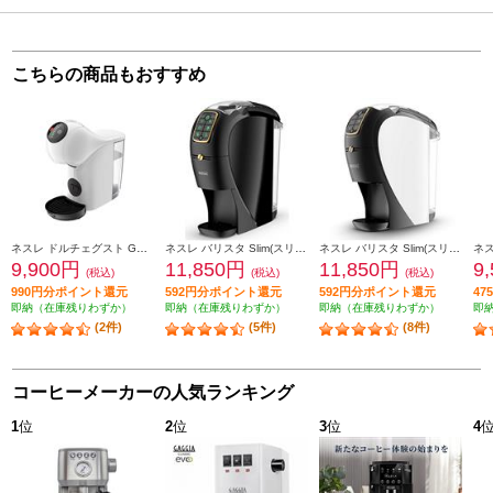
こちらの商品もおすすめ
ネスレ ドルチェグスト GENIO S BASIC(ジェニオエベーシック)【ホワイト】 MD9784PW
ネスレ バリスタ Slim(スリム)【約1000ml/お湯のみ抽出機能搭載/プレミアムブラック】 HPM9640PB
ネスレ バリスタ Slim(スリム)【約1000ml/お湯のみ抽出機能搭載/プレミアムホワイト】 HPM9640PW
9,900円
11,850円
11,850円
9
(税込)
(税込)
(税込)
990円分ポイント還元
592円分ポイント還元
592円分ポイント還元
4
即納（在庫残りわずか）
即納（在庫残りわずか）
即納（在庫残りわずか）
即
(2件)
(5件)
(8件)
コーヒーメーカーの人気ランキング
1
位
2
位
3
位
4