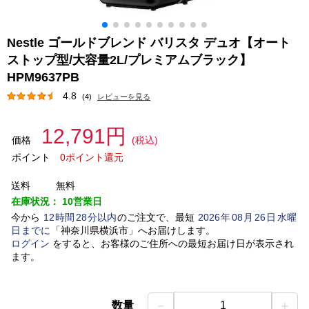
Nestle ゴールドブレンド バリスタ デュオ【オート
ストップ型/大容量2L/プレミアムブラック】
HPM9637PB
4.8
(4)
レビューを見る
12,791円
価格
(税込)
ポイント
0ポイント還元
送料
無料
在庫状況：
10営業日
今から
12
時間
28
分以内
のご注文で、最短
2026
年
08
月
26
日
水曜
日
までに
「
神奈川県横浜市
」
へお届けします。
ログイン
をすると、お客様のご住所への最短お届け日が表示され
ます。
－
＋
数量
1