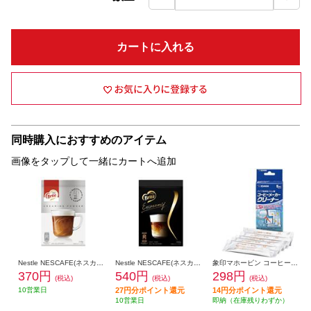
カートに入れる
同時購入におすすめのアイテム
画像をタップして一緒にカートへ追加
Nestle NESCAFE(ネスカフェ) ゴールドブレンド バリスタ デュオ対応 ネスレ ブライト クリーミングパウダー【110g】 BRTSP01
Nestle NESCAFE(ネスカフェ) ゴールドブレンド バリスタ デュオ対応 Nestle(ネスレ) Brite(ブライト) クリーミングパウダー【エクスクリーミー/110g】 BRTEX01
象印マホービン コーヒーメーカークリーナー パイプ洗浄用クエン酸 EC-ZA01
370円
540円
298円
(税込)
(税込)
(税込)
10営業日
27円分ポイント還元
14円分ポイント還元
10営業日
即納（在庫残りわずか）