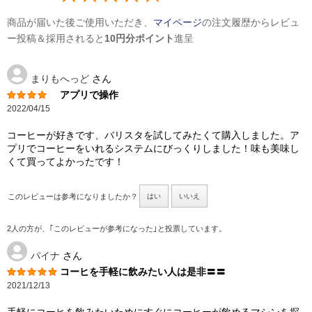
商品が届いた後ご使用いただき、
マイページ
の注文履歴からレビュ
ー投稿＆採用されると
10円分ポイント
進呈
まりもへっど
さん
アプリで操作
2022/04/15
コーヒーが好きです、バリスタを試してみたくて購入しました。ア
プリでコーヒーをいれるシステムにびっくりしました！味も美味し
くて買ってよかったです！
このレビューは参考になりましたか？
はい
いいえ
2人の方が、｢このレビューが参考になった｣と投票しています。
パイナ
さん
コーヒを手軽に飲みたい人は是非〓〓
2021/12/13
手軽にコーヒを飲みたいためにすぐにコーヒーが飲めるマシンを探