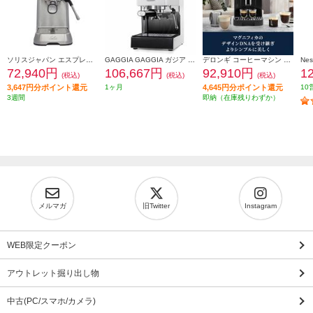
ソリスジャパン エスプレッソマシン バリスタパーフェクタプラス シルバー SK11701S
GAGGIA GAGGIA ガジア セミオートエスプレッソマシン CLASSIC evo pro (クラシックエボプロ) ホワイト SIN035R-WH
デロンギ コーヒーマシン マグニフィカ スタート【全自動/簡単操作/1.8/ブラック】 ECAM22020B
72,940円
106,667円
92,910円
1
(税込)
(税込)
(税込)
3,647円分ポイント還元
1ヶ月
4,645円分ポイント還元
10
3週間
即納（在庫残りわずか）
メルマガ
旧Twitter
Instagram
WEB限定クーポン
アウトレット掘り出し物
中古(PC/スマホ/カメラ)