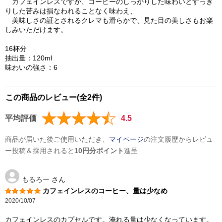
カフェインレスですが、コーヒーのしっかりした味わいとすっき
りした苦みは損なわれることなく味わえ、
美味しさの証とされるクレマも滑らかで、見た目の美しさもお楽
しみいただけます。
16杯分
抽出量：120ml
味わいの強さ：6
この商品のレビュー(全2件)
平均評価
4.5
商品が届いた後ご使用いただき、
マイページ
の注文履歴からレビュ
ー投稿＆採用されると
10円分ポイント
進呈
もるろー
さん
カフェインレスのコーヒー、量は少なめ
2020/10/07
カフェインレスのカプセルです。淹れる量は少なくなっています。