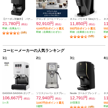
【クーポン対象外】 パナソニック コーヒーメーカー [ミルあり/ミル自動洗浄/4カップ/ブラック] NC-A58-K
デロンギ コーヒーマシン マグニフィカ スタート【全自動/簡単操作/1.8/ホワイト】 ECAM22020W
ネスレ バリスタ Slim(スリム)【約1000ml/お湯のみ抽出機能搭載/プレミアムブラック】 HPM9640PB
21,780円
92,910円
11,850円
1
(税込)
(税込)
(税込)
即納（在庫あり）
4,645円分ポイント還元
592円分ポイント還元
5
即納（在庫残りわずか）
即納（在庫残りわずか）
即
(5件)
(5件)
コーヒーメーカーの人気ランキング
1
位
2
位
3
位
4
GAGGIA GAGGIA ガジア セミオートエスプレッソマシン CLASSIC evo pro (クラシックエボプロ) ホワイト SIN035R-WH
ソリスジャパン エスプレッソマシン バリスタパーフェクタプラス シルバー SK11701S
Nestle ゴールドブレンド バリスタ デュオ【オートストップ型/大容量2L/プレミアムブラック】 HPM9637PB
106,667円
72,940円
12,791円
1
(税込)
(税込)
(税込)
1ヶ月
3,647円分ポイント還元
10営業日
5
3週間
即
(4件)