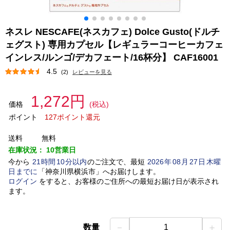
ネスレ NESCAFE(ネスカフェ) Dolce Gusto(ドルチ
ェグスト) 専用カプセル【レギュラーコーヒーカフェ
インレス/ルンゴ/デカフェート/16杯分】 CAF16001
4.5
(2)
レビューを見る
1,272円
価格
(税込)
ポイント
127ポイント還元
送料
無料
在庫状況：
10営業日
今から
21
時間
10
分以内
のご注文で、最短
2026
年
08
月
27
日
木曜
日
までに
「
神奈川県横浜市
」
へお届けします。
ログイン
をすると、お客様のご住所への最短お届け日が表示され
ます。
－
＋
数量
1