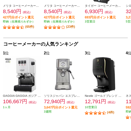
メリタ コーヒーメーカー【フィルターペーパー式/5杯/ノアプラス ブラック】 SKT55-1B
メリタ コーヒーメーカー【フィルターペーパー式/5杯/ノアプラス ホワイト】 SKT55-3W
タイガー コーヒーメーカー【6杯/透過式/マットブラック】 ADC-G060KM
8,540円
8,540円
6,930円
3
(税込)
(税込)
(税込)
427円分ポイント還元
427円分ポイント還元
693円分ポイント還元
3,
即納（在庫残りわずか）
即納（在庫残りわずか）
3営業日
5営
(65件)
(23件)
コーヒーメーカーの人気ランキング
1
位
2
位
3
位
4
GAGGIA GAGGIA ガジア セミオートエスプレッソマシン CLASSIC evo pro (クラシックエボプロ) ホワイト SIN035R-WH
ソリスジャパン エスプレッソマシン バリスタパーフェクタプラス シルバー SK11701S
Nestle ゴールドブレンド バリスタ デュオ【オートストップ型/大容量2L/プレミアムブラック】 HPM9637PB
106,667円
72,940円
12,791円
1
(税込)
(税込)
(税込)
1ヶ月
3,647円分ポイント還元
10営業日
5
3週間
即
(4件)