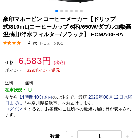
象印マホービン コーヒーメーカー【ドリップ
式/810mL(コーヒーカップ 6杯)/650W/ダブル加熱高
温抽出/浄水フィルター/ブラック】 ECMA60-BA
4
(3)
レビューを見る
6,583円
価格
(税込)
ポイント
329ポイント還元
送料
無料
在庫状況：
〇
今から
14
時間
40
分以内
のご注文で、最短
2026
年
08
月
12
日
水曜
日
までに
「
神奈川県横浜市
」
へお届けします。
ログイン
をすると、お客様のご住所への最短お届け日が表示され
ます。
－
＋
数量
1