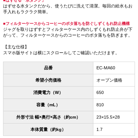
■はずせる「水タンク」
はずせる水タンクだから、使うたびに洗えて清潔。毎回の給水もお
手入れもラクラク簡単。
■フィルターケースからコーヒーのポタ落ちを防ぐしずくもれ防止機構
ジャグを取りはずすとフィルターケース内のしずくもれ防止弁が下
がって、フィルターケースからのコーヒーのポタ落ちを防ぎます。
【主な仕様】
スマホ版サイトは横にスクロールしてご確認いただけます。
品番
EC-MA60
希望小売価格
オープン価格
消費電力（W）
650
容量（mL）
810
外形寸法 幅×奥行×高さ（約cm）
23×15.5×28
本体質量（約kg）
1.7