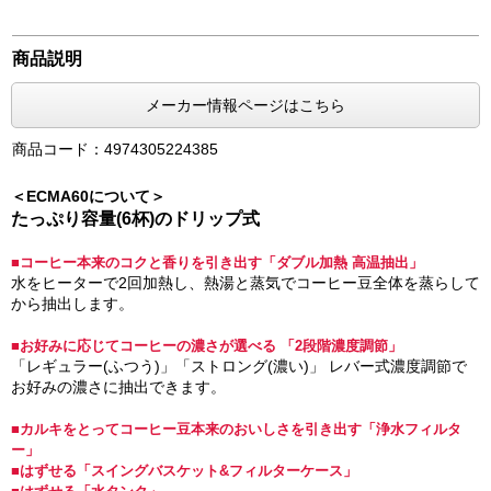
商品説明
メーカー情報ページはこちら
商品コード：4974305224385
＜ECMA60について＞
たっぷり容量(6杯)のドリップ式
■コーヒー本来のコクと香りを引き出す「ダブル加熱 高温抽出」
水をヒーターで2回加熱し、熱湯と蒸気でコーヒー豆全体を蒸らして
から抽出します。
■お好みに応じてコーヒーの濃さが選べる 「2段階濃度調節」
「レギュラー(ふつう)」「ストロング(濃い)」 レバー式濃度調節で
お好みの濃さに抽出できます。
■カルキをとってコーヒー豆本来のおいしさを引き出す「浄水フィルタ
ー」
■はずせる「スイングバスケット&フィルターケース」