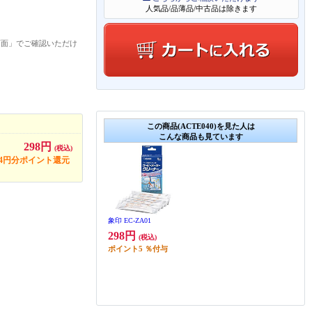
人気品/品薄品/中古品は除きます
画面」でご確認いただけ
この商品(ACTE040)を見た人は
こんな商品も見ています
298円
(税込)
14円分ポイント還元
象印 EC-ZA01
298円
(税込)
ポイント
5
％付与