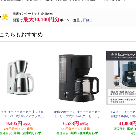
高速インターネット @nifty光
最大30,100円分
開通で
ポイント進呈 [
詳細
]
こちらもおすすめ
メリタ コーヒーメーカー【フィル
象印マホービン コーヒーメーカー
TWINBIRD コ
ターペーパー式/5杯/ノアプラス
【ドリップ式/810mL(コーヒーカッ
自動/ミルあり/3杯
-D45
ホワイト】 SKT55-3W
プ 6杯)/650W/ダブル加熱高温抽出/
9,405円
6,583円
41,800
(税込)
(税込)
浄水フィルター/ブラック】 ECMA
60-BA
470円分ポイント還元
329円分ポイント還元
発送目安:
即納
発送目安:
即納（在庫残りわず
発送目安:
即納（在庫残りわず
か