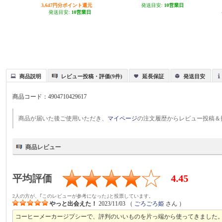
3,647円分ポイント還元
発送目安:
10営業日
発送目安:
10営業日
商品説明
レビュー投稿・評価(9件)
延長保証
発送目安
商品コード：
4904710429617
商品が届いた後ご使用いただき、
マイページ
の注文履歴からレビュー投稿＆
商品レビュー
平均評価
4.45
2人の方が、｢このレビューが参考になった｣と投票しています。
やっと出会えた！
2023/11/03
（
ごろごろ姫
さん ）
コーヒーメーカージプシーで、評判のいいものを片っ端から使ってきました