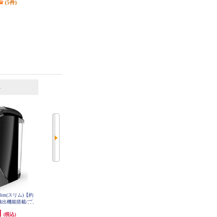
(5件)
(3件)
6
7
位
位
位
lim(スリム)【約
【クーポン対象外】 パナソニック
タイガー コーヒーメーカー【4杯/
み抽出機能搭載/プ
コーヒーメーカー [ミルあり/ミル
クリームホワイト】 ACTE040
HPM9640PB
自動洗浄/4カップ/ブラック] NC-A
円
21,780円
15,100円
(税込)
(税込)
(税込)
58-K