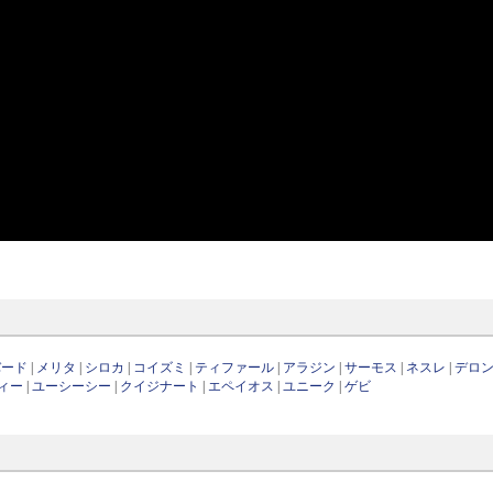
バード
|
メリタ
|
シロカ
|
コイズミ
|
ティファール
|
アラジン
|
サーモス
|
ネスレ
|
デロ
ィー
|
ユーシーシー
|
クイジナート
|
エペイオス
|
ユニーク
|
ゲビ