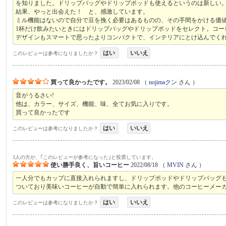
を知りました。ドリップバッグやドリップポッドも使えるというのは新しい
結果、やっと出会えた！ と、感激しています。
ミル機能はないので自分で豆を挽く必要はあるものの、その手間をかける価
1杯だけ飲みたいときにはドリップバッグやドリップポッドをセレクト。コー
デザインもスマートで思ったよりコンパクトで、インテリアにとけ込んでく
はい
いいえ
このレビューは参考になりましたか？
買って良かったです。
2023/02/08
（
nojimaクン
さん ）
音がうるさい!
他は、カラー、サイズ、機能、味、全てお気に入りです。
買って良かったです
はい
いいえ
このレビューは参考になりましたか？
3人の方が、｢このレビューが参考になった｣と投票しています。
使い勝手良く、旨いコーヒー
2022/08/18
（
MVIN
さん ）
一人分でもカップに直接入れられますし、ドリップポッドやドリップバッグ
ついており美味いコーヒーが自動で簡単に入れられます。他のコーヒーメー
はい
いいえ
このレビューは参考になりましたか？