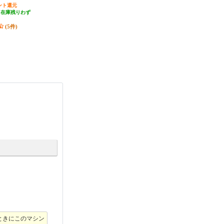
ント還元
発送目安:
即納（在庫あり）
755円分ポイント還元
（在庫残りわず
(5件)
発送目安:
2ヶ月
）
(9件)
(5件)
ときにこのマシン