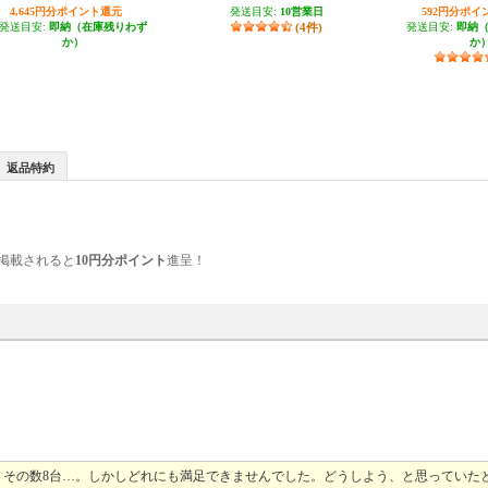
4,645円分ポイント還元
発送目安:
10営業日
592円分ポイ
発送目安:
即納（在庫残りわず
(4件)
発送目安:
即納
か）
か
返品特約
掲載されると
10円分ポイント
進呈！
。その数8台…。しかしどれにも満足できませんでした。どうしよう、と思っていた