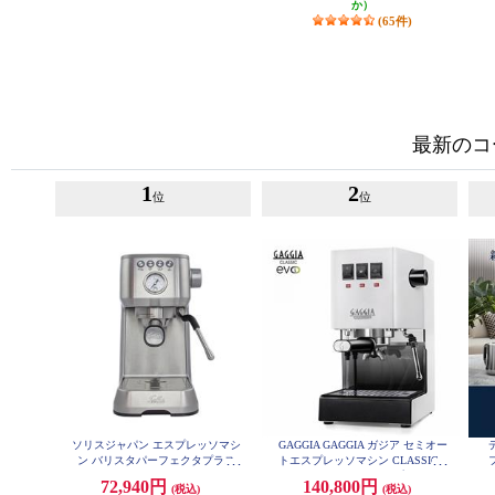
か）
(65件)
最新のコ
1
2
位
位
ソリスジャパン エスプレッソマシ
GAGGIA GAGGIA ガジア セミオー
ン バリスタパーフェクタプラス
トエスプレッソマシン CLASSIC e
シルバー SK11701S
vo pro (クラシックエボプロ) ホワ
72,940円
140,800円
(税込)
(税込)
イト SIN035R-WH