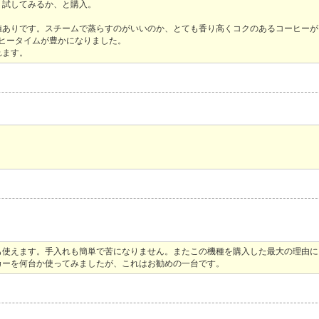
。試してみるか、と購入。
値ありです。スチームで蒸らすのがいいのか、とても香り高くコクのあるコーヒーが
ヒータイムが豊かになりました。
れます。
も使えます。手入れも簡単で苦になりません。またこの機種を購入した最大の理由に
カーを何台か使ってみましたが、これはお勧めの一台です。