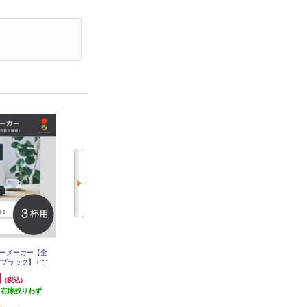
ーヒーメーカー【全
【家電芸人などTVで紹介されまし
タイガー コーヒーメーカー【6杯/
/ブラック】 CM
た】 バルミューダ コーヒーメー
透過式/マットブラック】 ADC-G0
7B
60KM
カー【BALMUDA The Brew（バル
円
57,684円
6,930円
(税込)
(税込)
(税込)
ミューダ ザ・ブリュー） ブラッ
（在庫残りわず
2,307円分ポイント還元
ク】 K06A-BK
693円分ポイント還元
）
発送目安:
3営業日
発送目安:
3営業日