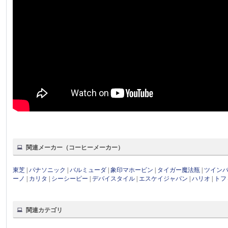
関連メーカー（コーヒーメーカー）
東芝
|
パナソニック
|
バルミューダ
|
象印マホービン
|
タイガー魔法瓶
|
ツイン
ーノ
|
カリタ
|
シーシーピー
|
デバイスタイル
|
エスケイジャパン
|
ハリオ
|
トフ
関連カテゴリ