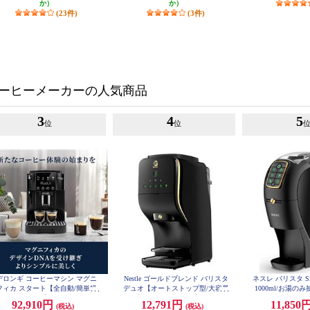
か）
か）
(23件)
(3件)
ーヒーメーカーの人気商品
3
4
5
位
位
デロンギ コーヒーマシン マグニ
Nestle ゴールドブレンド バリスタ
ネスレ バリスタ S
フィカ スタート【全自動/簡単操
デュオ【オートストップ型/大容量
1000ml/お湯の
作/1.8/ブラック】 ECAM22020B
2L/プレミアムブラック】 HPM963
レミアムブラック】 
92,910円
12,791円
11,850
(税込)
(税込)
7PB