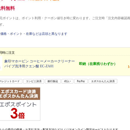
送料無料
元ポイントは、ポイント利用・クーポン値引き時に変わります。ご注文時「注文内容確認
す。
価格・ポイント・在庫などは店頭と異なります
同時に注文
象印マホービン コーヒーメーカークリーナー
即納（在庫残りわずか）
パイプ洗浄用クエン酸 EC-ZA01
クレジットカード
コンビニ決済
銀行振込
d払い
PayPay
エポスかんたん決済
ちらの商品の価格・お支払方法・配送方法などはノジマオンライン限定サービスとなります。