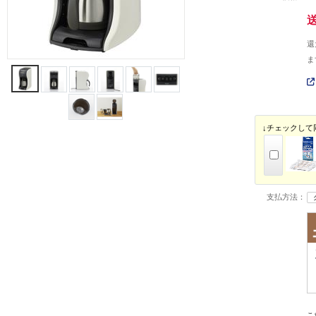
還
ま
↓チェックして
支払方法：
こ