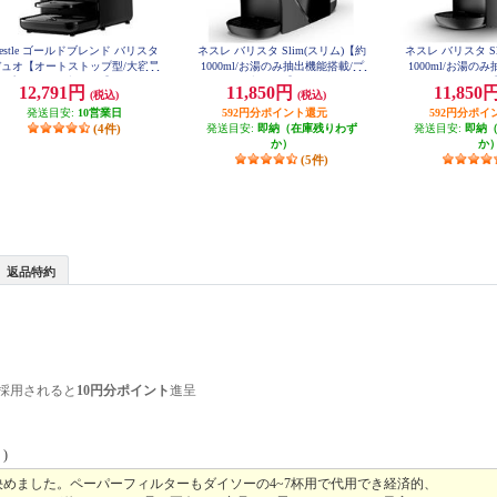
estle ゴールドブレンド バリスタ
ネスレ バリスタ Slim(スリム)【約
ネスレ バリスタ S
デュオ【オートストップ型/大容量
1000ml/お湯のみ抽出機能搭載/プ
1000ml/お湯の
L/プレミアムブラック】 HPM963
レミアムブラック】 HPM9640PB
レミアムホワイト】 
12,791円
11,850円
11,850
(税込)
(税込)
7PB
発送目安:
10営業日
592円分ポイント還元
592円分ポイ
(4件)
発送目安:
即納（在庫残りわず
発送目安:
即納
か）
か
(5件)
返品特約
採用されると
10円分ポイント
進呈
)
めました。ペーパーフィルターもダイソーの4~7杯用で代用でき経済的、