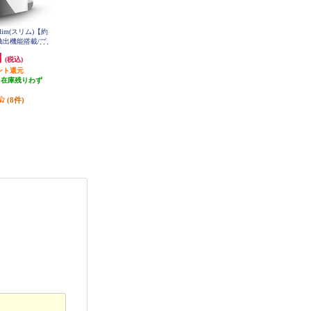
lim(スリム)【約
タイガー コーヒーメーカー【4杯/
メリタ ミル付き全自動コーヒーメ
み抽出機能搭載/プ
クリームホワイト】 ACTE040
ーカー アロマフレッシュ【6杯用/
HPM9640PW
750ml/コニカル式ミル/タイマー設
円
15,100円
29,970円
(税込)
(税込)
(税込)
定】 AFG622-1B
ント還元
755円分ポイント還元
2,997円分ポイント還元
（在庫残りわず
発送目安:
2ヶ月
発送目安:
10営業日
）
(9件)
(4件)
(8件)