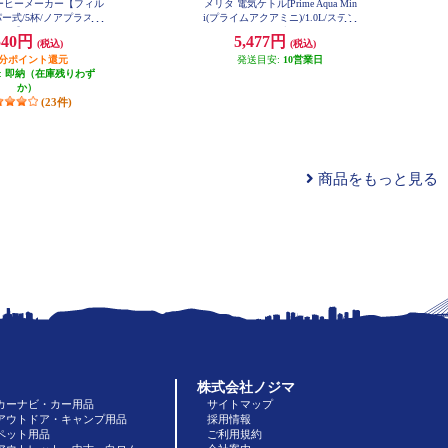
ーヒーメーカー【フィル
メリタ 電気ケトル[Prime Aqua Min
ー式/5杯/ノアプラス
i(プライムアクアミニ)/1.0L/ステン
ト】 SKT55-3W
レス/スモーキーブラック] MEK18-
540円
5,477円
(税込)
(税込)
3S
円分ポイント還元
発送目安:
10営業日
:
即納（在庫残りわず
か）
(23件)
商品をもっと見る
株式会社ノジマ
カーナビ・カー用品
サイトマップ
アウトドア・キャンプ用品
採用情報
ペット用品
ご利用規約