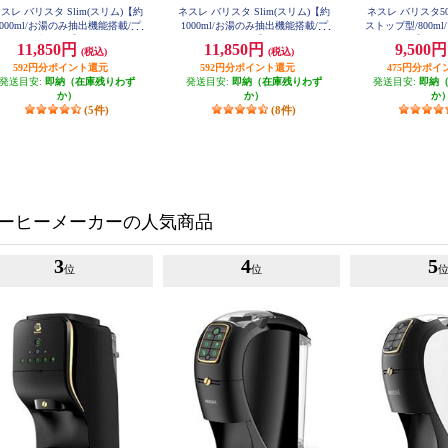
スレ バリスタ Slim(スリム)【約
ネスレ バリスタ Slim(スリム)【約
ネスレ バリスタ50(
1000ml/お湯のみ抽出機能搭載/プ
1000ml/お湯のみ抽出機能搭載/プ
ストップ型/800m
ミアムブラック】 HPM9640PB
レミアムホワイト】 HPM9640PW
ック】 XPM
11,850円
11,850円
9,500
(税込)
(税込)
592円分ポイント還元
592円分ポイント還元
475円分ポイ
発送目安:
即納（在庫残りわず
発送目安:
即納（在庫残りわず
発送目安:
即納
か）
か）
か
(5件)
(8件)
ーヒーメーカーの人気商品
3
4
5
位
位