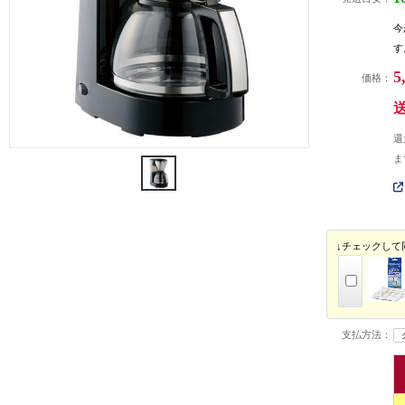
今
す
5
価格：
還
ま
↓チェックして
支払方法：