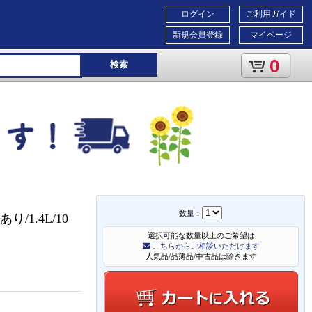
ログイン
ご利用ガイド
新規会員登録
マイページ
0
検索
数量：
1.4L/10
選択可能な数量以上のご希望は
こちらからご相談いただけます
人気品/品薄品/中古品は除きます