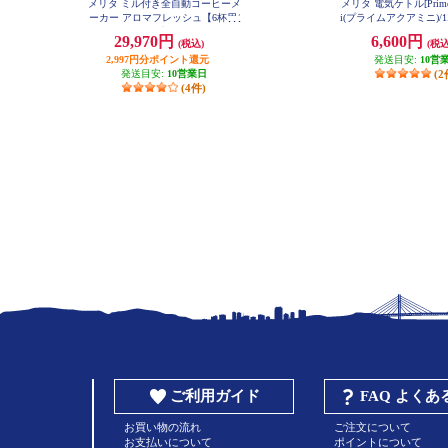
メリタ ミル付き全自動コーヒーメ
メリタ 電気ケトル[Prime 
ーカー アロマフレッシュ【6杯用/
i(プライムアクアミニ)/1
750ml/コニカル式ミル/タイマー設
レス/カッパー] MEK
29,970円
6,600円
(税込)
(税込
定】 AFG622-1B
2,997円分ポイント還元
発送目安:
10営
発送目安:
10営業日
(2
(4件)
ご利用ガイド
FAQ よく
お買い物の流れ
ご注文について
お支払いについて
ポイントについて