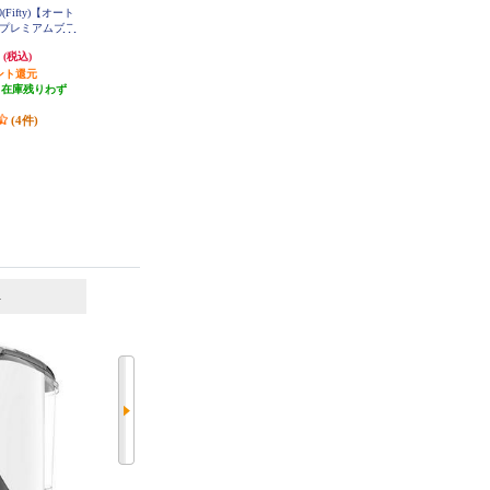
Fifty)【オート
デロンギ コーヒーマシン マグニ
【家電芸人などTVで紹介されまし
l/プレミアムブラ
フィカ スタート【全自動/簡単操
た】 バルミューダ コーヒーメー
9639PB
作/1.8/ブラック】 ECAM22020B
カー【BALMUDA The Brew（バル
円
92,910円
57,684円
(税込)
(税込)
(税込)
ミューダ ザ・ブリュー） ブラッ
ント還元
4,645円分ポイント還元
2,307円分ポイント還元
ク】 K06A-BK
（在庫残りわず
発送目安:
即納（在庫残りわず
発送目安:
3営業日
）
か）
(3件)
(4件)
6
7
位
位
位