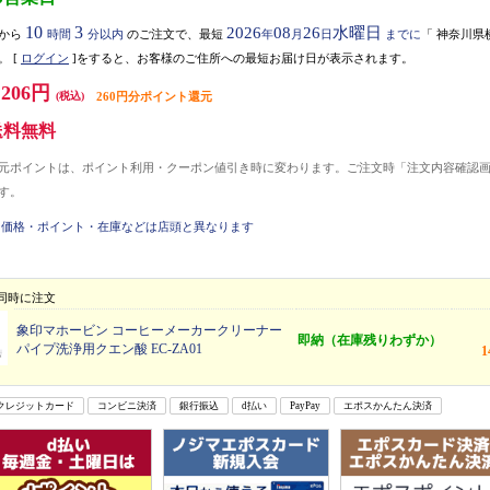
10
3
2026
08
26
水曜日
から
時間
分以内
のご注文で、最短
年
月
日
までに
「
神奈川県
。
[
ログイン
]をすると、お客様のご住所への最短お届け日が表示されます。
,206円
(税込)
260円分ポイント還元
送料無料
元ポイントは、ポイント利用・クーポン値引き時に変わります。ご注文時「注文内容確認
す。
価格・ポイント・在庫などは店頭と異なります
同時に注文
象印マホービン コーヒーメーカークリーナー
即納（在庫残りわずか）
パイプ洗浄用クエン酸 EC-ZA01
クレジットカード
コンビニ決済
銀行振込
d払い
PayPay
エポスかんたん決済