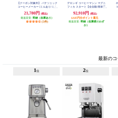
【クーポン対象外】 パナソニック
デロンギ コーヒーマシン マグニ
ネ
コーヒーメーカー [ミルあり/ミル
フィカ スタート【全自動/簡単操
自動洗浄/4カップ/ブラック] NC-A
作/1.8/ホワイト】 ECAM22020W
レ
21,780円
92,910円
(税込)
(税込)
58-K
発送目安:
即納（在庫あり）
4,645円分ポイント還元
(5件)
発送目安:
即納（在庫残りわず
か）
最新のコ
1
2
位
位