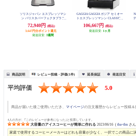
ソリスジャパン エスプレッソマシ
GAGGIA GAGGIA ガジア セミオー
N
ン バリスタパーフェクタプラス
トエスプレッソマシン CLASSIC e
シルバー SK11701S
vo pro (クラシックエボプロ) ホワ
2
72,940円
106,667円
(税込)
(税込)
イト SIN035R-WH
3,647円分ポイント還元
発送目安:
1ヶ月
発送目安:
3週間
商品説明
レビュー投稿・評価(1件)
延長保証
発送目安
平均評価
5.0
商品が届いた後ご使用いただき、
マイページ
の注文履歴からレビュー投稿＆
4人の方が、｢このレビューが参考になった｣と投票しています。
大容量のアイスコーヒーが簡単に作れる
2023/06/16
(
tbaｰtbn
さん 
家庭で使用するコーヒーメーカーはどれも容量が少なく、一択でこの商品に決