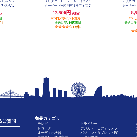
Aqua Min
メリタ コーヒーメーカー【フィル
メリタ コ
.0L/ステン
ターペーパー式/5杯/オルフィプラ
ターペーパ
18-7C
ス ブラック】 SKT53-1B
ホワイ
13,500円
8,
)
(税込)
業日
675円分ポイント還元
427
件)
発送目安:
10営業日
発送目安
(3件)
商品カテゴリ
あるご質問
テレビ
ドライヤー
レコーダー
デジカメ・ビデオカメラ
オーディオ機器
パソコン・タブレットPC