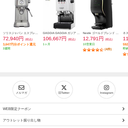
ソリスジャパン エスプレッソマシン バリスタパーフェクタプラス シルバー SK11701S
GAGGIA GAGGIA ガジア セミオートエスプレッソマシン CLASSIC evo pro (クラシックエボプロ) ホワイト SIN035R-WH
Nestle ゴールドブレンド バリスタ デュオ【オートストップ型/大容量2L/プレミアムブラック】 HPM9637PB
72,940円
106,667円
12,791円
1
(税込)
(税込)
(税込)
3,647円分ポイント還元
1ヶ月
10営業日
5
3週間
即
(4件)
メルマガ
旧Twitter
Instagram
WEB限定クーポン
アウトレット掘り出し物