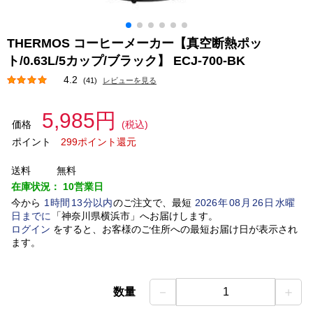
THERMOS コーヒーメーカー【真空断熱ポッ
ト/0.63L/5カップ/ブラック】 ECJ-700-BK
4.2
(41)
レビューを見る
5,985円
価格
(税込)
ポイント
299ポイント還元
送料
無料
在庫状況：
10営業日
今から
1
時間
13
分以内
のご注文で、最短
2026
年
08
月
26
日
水曜
日
までに
「
神奈川県横浜市
」
へお届けします。
ログイン
をすると、お客様のご住所への最短お届け日が表示され
ます。
－
＋
数量
1