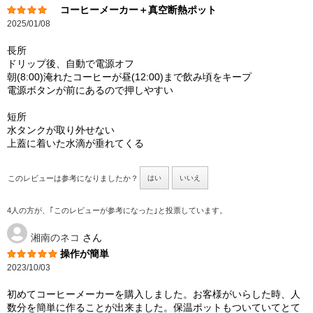
コーヒーメーカー＋真空断熱ポット
2025/01/08
長所
ドリップ後、自動で電源オフ
朝(8:00)淹れたコーヒーが昼(12:00)まで飲み頃をキープ
電源ボタンが前にあるので押しやすい
短所
水タンクが取り外せない
上蓋に着いた水滴が垂れてくる
このレビューは参考になりましたか？
はい
いいえ
4人の方が、｢このレビューが参考になった｣と投票しています。
湘南のネコ
さん
操作が簡単
2023/10/03
初めてコーヒーメーカーを購入しました。お客様がいらした時、人
数分を簡単に作ることが出来ました。保温ポットもついていてとて