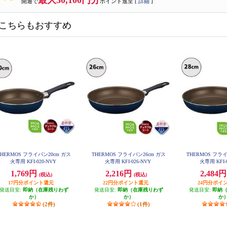
最大30,100円分
開通で
ポイント進呈 [
詳細
]
こちらもおすすめ
THERMOS フライパン20cm ガス
THERMOS フライパン26cm ガス
THERMOS フラ
火専用 KFI-020-NVY
火専用 KFI-026-NVY
火専用 KFI-
1,769円
2,216円
2,484
(税込)
(税込)
17円分ポイント還元
22円分ポイント還元
24円分ポイ
発送目安:
即納（在庫残りわず
発送目安:
即納（在庫残りわず
発送目安:
即納
か）
か）
か
(2件)
(1件)