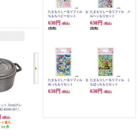
たまもりしーるリフィル も
たまもりしーるリフィル メ
ちもちベビーセット
ルヘンもりセット
638円
638円
(税込)
(税込)
[完売]
[完売]
6
7
位
位
位
たまもりしーるリフィル ま
たまもりしーるリフィル く
めっちもりセット
ちぱっちもりセット
638円
638円
(税込)
(税込)
ット 22cm[グレ
THERMOS 取っ手のとれるフライ
THERMOS 取っ手のとれるフライ
0509-307-0
パン5点セット IH・ガス火対応 KS
パン3点セット IH・ガス火対応 KS
D-5A-DR
D-3A-DR
円
8,025円
5,344円
(税込)
(税込)
(税込)
ント還元
80円分ポイント還元
53円分ポイント還元
:
3ヶ月
発送目安:
即納（在庫残りわず
発送目安:
即納（在庫残りわず
か）
か）