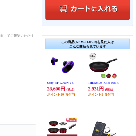
画面」でご確認いただけ
この商品(KFM-013E-R)を見た人は
こんな商品も見ています
Sony WF-G700N-VZ
THERMOS KFM-028-R
28,600円
2,931円
(税込)
(税込)
ポイント
10
％付与
ポイント
1
％付与