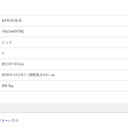
KFM-013E-R
4562344397902
レッド
○
約13.0×18.5cm
約39.0×14.5×8.5（胴部高さ4.0）cm
約0.5kg
クターハウス