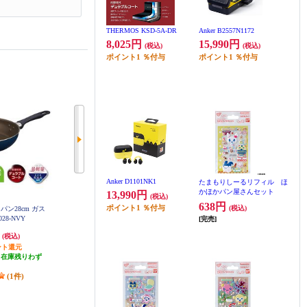
THERMOS KSD-5A-DR
Anker B2557N1172
8,025円
15,990円
(税込)
(税込)
ポイント
1
％付与
ポイント
1
％付与
Anker D1101NK1
たまもりしーるリフィル ほ
かほかパン屋さんセット
13,990円
(税込)
638円
ポイント
1
％付与
(税込)
イパン28cm ガス
THERMOS 炒め鍋28cm ガス火専
THERMOS フライパン24cm IH・
028-NVY
用 KFI-028D-NVY
ガス火両用 KFM-024-R
[完売]
円
2,663円
2,484円
(税込)
(税込)
(税込)
ント還元
26円分ポイント還元
24円分ポイント還元
（在庫残りわず
発送目安:
即納（在庫残りわず
発送目安:
即納（在庫残りわず
）
か）
か）
(1件)
(2件)