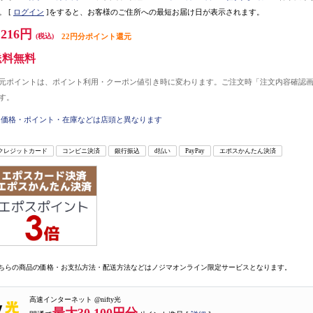
。
[
ログイン
]をすると、お客様のご住所への最短お届け日が表示されます。
,216円
(税込)
22円分ポイント還元
送料無料
元ポイントは、ポイント利用・クーポン値引き時に変わります。ご注文時「注文内容確認
す。
価格・ポイント・在庫などは店頭と異なります
クレジットカード
コンビニ決済
銀行振込
d払い
PayPay
エポスかんたん決済
ちらの商品の価格・お支払方法・配送方法などはノジマオンライン限定サービスとなります。
高速インターネット @nifty光