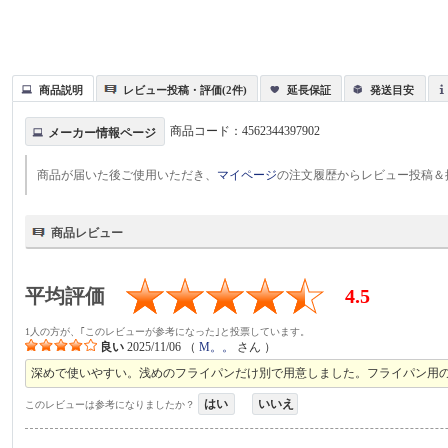
商品説明
レビュー投稿・評価(2件)
延長保証
発送目安
商品コード：
4562344397902
メーカー情報ページ
商品が届いた後ご使用いただき、
マイページ
の注文履歴からレビュー投稿＆
商品レビュー
平均評価
4.5
1人の方が、｢このレビューが参考になった｣と投票しています。
良い
2025/11/06
（
M。。
さん ）
深めで使いやすい。浅めのフライパンだけ別で用意しました。フライパン用
はい
いいえ
このレビューは参考になりましたか？