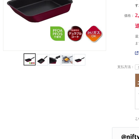
す
2
価格：
還
ま
支払方法：
こ