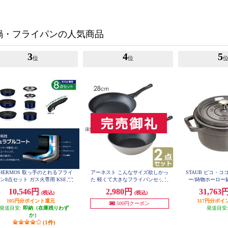
鍋・フライパンの人気商品
3
4
5
位
位
HERMOS 取っ手のとれるフライ
アーネスト こんなサイズ欲しかっ
STAUB ピコ・ココ
ン8点セット ガス火専用 KSE-8A
た 軽くて大きなフライパンセット
ー/鋳物ホーロー鍋] 4
-DPBL
ホワイト A-77174
10,546円
2,980円
31,763
(税込)
(税込)
105円分ポイント還元
317円分ポイ
500円クーポン
発送目安:
即納（在庫残りわず
発送目安
か）
(1件)