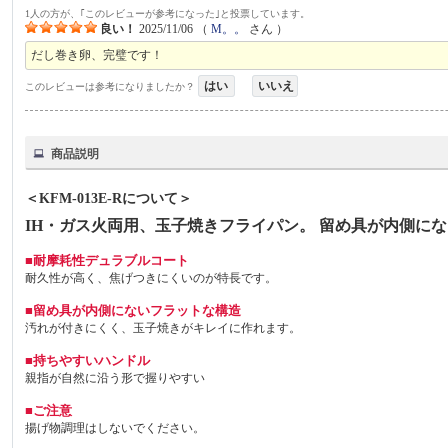
1人の方が、｢このレビューが参考になった｣と投票しています。
良い！
2025/11/06
（
M。。
さん ）
だし巻き卵、完璧です！
はい
いいえ
このレビューは参考になりましたか？
商品説明
＜KFM-013E-Rについて＞
IH・ガス火両用、玉子焼きフライパン。 留め具が内側に
■耐摩耗性デュラブルコート
耐久性が高く、焦げつきにくいのが特長です。
■留め具が内側にないフラットな構造
汚れが付きにくく、玉子焼きがキレイに作れます。
■持ちやすいハンドル
親指が自然に沿う形で握りやすい
■ご注意
揚げ物調理はしないでください。