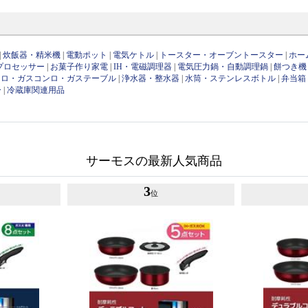
|
炊飯器・精米機
|
電動ポット
|
電気ケトル
|
トースター・オーブントースター
|
ホー
プロセッサー
|
お菓子作り家電
|
IH・電磁調理器
|
電気圧力鍋・自動調理鍋
|
餅つき機
ンロ・ガスコンロ・ガステーブル
|
浄水器・整水器
|
水筒・ステンレスボトル
|
弁当箱
ー
|
冷蔵庫関連用品
サーモスの最新人気商品
3
位