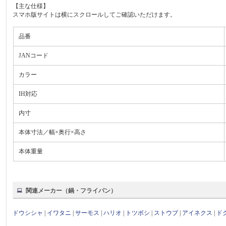
【主な仕様】
スマホ版サイトは横にスクロールしてご確認いただけます。
品番
JANコード
カラー
IH対応
内寸
本体寸法／幅×奥行×高さ
本体重量
関連メーカー（鍋・フライパン）
ドウシシャ
|
イワタニ
|
サーモス
|
ハリオ
|
トツボシ
|
ストウブ
|
アイネクス
|
ド