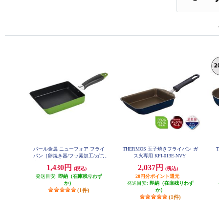
パール金属 ニューフォア フライ
THERMOS 玉子焼きフライパン ガ
パン［卵焼き器/フッ素加工/ガス
ス火専用 KFI-013E-NVY
火・IH対応/グリーン］ HB-8595
1,430円
2,037円
(税込)
(税込)
発送目安:
即納（在庫残りわず
20円分ポイント還元
か）
発送目安:
即納（在庫残りわず
(1件)
か）
(1件)