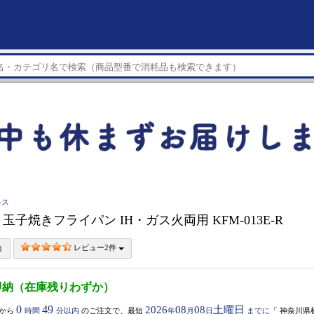
モス
S 玉子焼きフライパン IH・ガス火両用 KFM-013E-R
レビュー2件
即納（在庫残りわずか）
0
49
2026
08
08
土曜日
から
時間
分以内
のご注文で、最短
年
月
日
までに
「
神奈川県