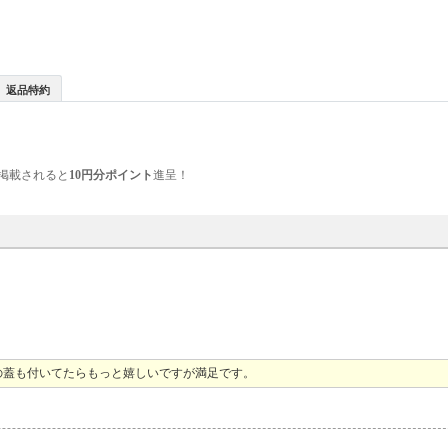
返品特約
掲載されると
10円分ポイント
進呈！
の蓋も付いてたらもっと嬉しいですが満足です。