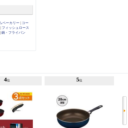
ムベーカリー
|
コー
|
フィッシュロース
|
鍋・フライパン
4
5
位
位