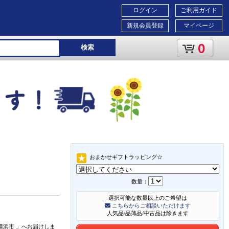
ログイン
ご利用ガイド
新規会員登録
マイページ
0
検索
おまかせギフトラッピング☆
数量：
選択可能な数量以上のご希望は
こちらからご相談いただけます
人気品/品薄品/中古品は除きます
横浜市
」
へお届けしま