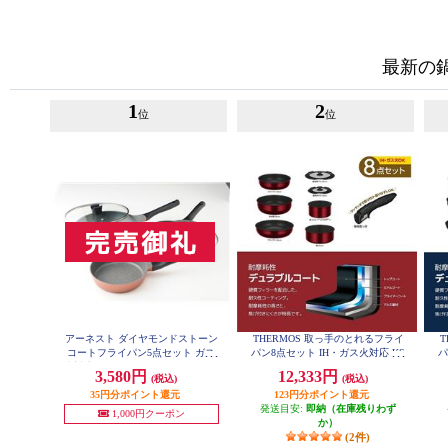
最新の
1
2
位
位
アーネスト ダイヤモンドストーン
THERMOS 取っ手のとれるフライ
T
コートフライパン5点セット ガス
パン8点セット IH・ガス火対応 KS
パ
D-8A-DR
火対応 コーラルオレンジ A-76958
3,580円
12,333円
(税込)
(税込)
35円分ポイント還元
123円分ポイント還元
発送目安:
即納（在庫残りわず
1,000円クーポン
か）
(2件)