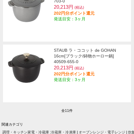
703-0
20,213円
(税込)
202円分ポイント還元
発送目安：3ヶ月
STAUB ラ・ココット de GOHAN
16cm[ブラック/鋳物ホーロー鍋]
40509-655-0
20,213円
(税込)
202円分ポイント還元
発送目安：3ヶ月
全11件
関連カテゴリ
調理・キッチン家電・冷蔵庫
:
冷蔵庫・冷凍庫
|
オーブンレンジ・電子レンジ
|
炊