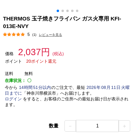
THERMOS 玉子焼きフライパン ガス火専用 KFI-
013E-NVY
5
(1)
レビューを見る
2,037円
価格
(税込)
ポイント
20ポイント還元
送料
無料
在庫状況：
〇
今から
14
時間
51
分以内
のご注文で、最短
2026
年
08
月
11
日
火曜
日
までに
「
神奈川県横浜市
」
へお届けします。
ログイン
をすると、お客様のご住所への最短お届け日が表示され
ます。
－
＋
数量
1