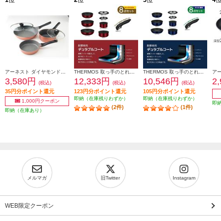
アーネスト ダイヤモンドストーンコートフライパン5点セット ガス火対応 コーラルオレンジ A-76958
THERMOS 取っ手のとれるフライパン8点セット IH・ガス火対応 KSD-8A-DR
THERMOS 取っ手のとれるフライパン8点セット ガス火専用 KSE-8A-DPBL
3,580円
12,333円
10,546円
2
(税込)
(税込)
(税込)
35円分ポイント還元
123円分ポイント還元
105円分ポイント還元
即納（在庫残りわずか）
即納（在庫残りわずか）
1,000円クーポン
即
(2件)
(1件)
即納（在庫あり）
メルマガ
旧Twitter
Instagram
WEB限定クーポン