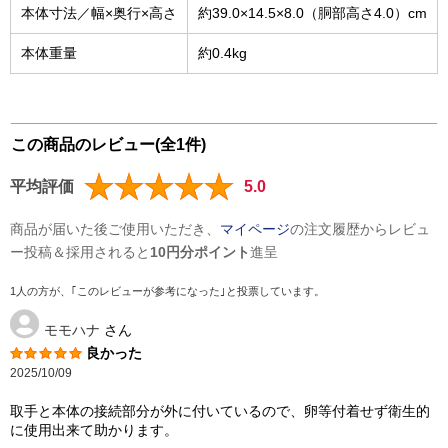
本体寸法／幅×奥行×高さ
約39.0×14.5×8.0（胴部高さ4.0）cm
本体重量
約0.4kg
この商品のレビュー(全1件)
平均評価
5.0
商品が届いた後ご使用いただき、
マイページ
の注文履歴からレビュ
ー投稿＆採用されると
10円分ポイント
進呈
1人の方が、｢このレビューが参考になった｣と投票しています。
モモハナ
さん
良かった
2025/10/09
取手と本体の接続部分が外に付いているので、卵等付着せず衛生的
に使用出来て助かります。