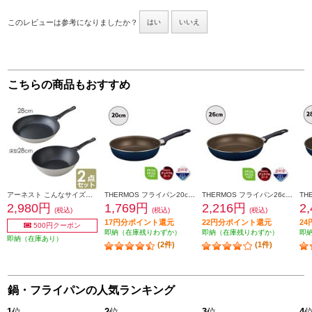
このレビューは参考になりましたか？
はい
いいえ
こちらの商品もおすすめ
アーネスト こんなサイズ欲しかった 軽くて大きなフライパンセット ホワイト A-77174
THERMOS フライパン20cm ガス火専用 KFI-020-NVY
THERMOS フライパン26cm ガス火専用 KFI-026-NVY
2,980円
1,769円
2,216円
2
(税込)
(税込)
(税込)
17円分ポイント還元
22円分ポイント還元
2
500円クーポン
即納（在庫残りわずか）
即納（在庫残りわずか）
即
即納（在庫あり）
(2件)
(1件)
鍋・フライパンの人気ランキング
1
位
2
位
3
位
4