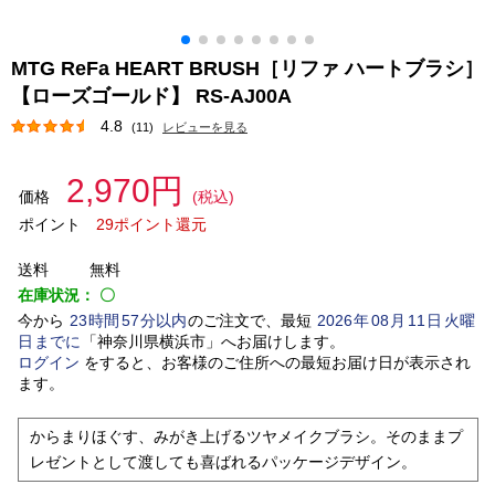
MTG ReFa HEART BRUSH［リファ ハートブラシ］
【ローズゴールド】 RS-AJ00A
4.8
(11)
レビューを見る
2,970円
価格
(税込)
ポイント
29ポイント還元
送料
無料
在庫状況：
〇
今から
23
時間
57
分以内
のご注文で、最短
2026
年
08
月
11
日
火曜
日
までに
「
神奈川県横浜市
」
へお届けします。
ログイン
をすると、お客様のご住所への最短お届け日が表示され
ます。
からまりほぐす、みがき上げるツヤメイクブラシ。そのままプ
レゼントとして渡しても喜ばれるパッケージデザイン。