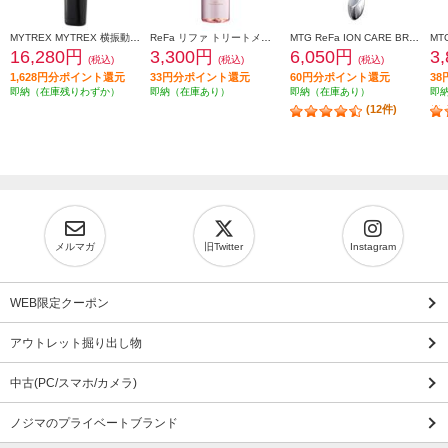
MYTREX MYTREX 横振動モーションブラシ VIDO MT-VD22B
ReFa リファ トリートメントセラム TREATMENT SERUM 150mL RC-GG-00A
MTG ReFa ION CARE BRUSH[リファ イオンケアブラシ] RS-AI00A
16,280円
3,300円
6,050円
3
(税込)
(税込)
(税込)
1,628円分ポイント還元
33円分ポイント還元
60円分ポイント還元
3
即納（在庫残りわずか）
即納（在庫あり）
即納（在庫あり）
即
(12件)
メルマガ
旧Twitter
Instagram
WEB限定クーポン
アウトレット掘り出し物
中古(PC/スマホ/カメラ)
ノジマのプライベートブランド