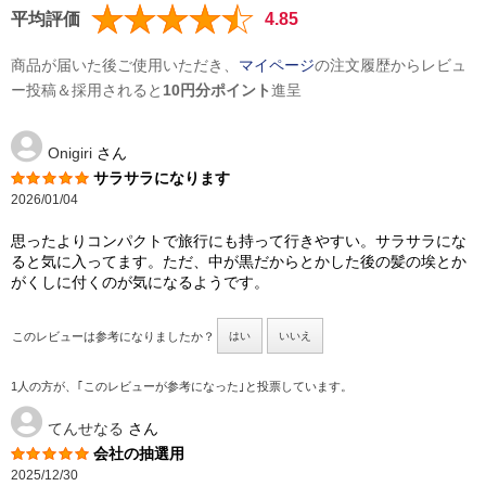
平均評価
4.85
商品が届いた後ご使用いただき、
マイページ
の注文履歴からレビュ
ー投稿＆採用されると
10円分ポイント
進呈
Onigiri
さん
サラサラになります
2026/01/04
思ったよりコンパクトで旅行にも持って行きやすい。サラサラにな
ると気に入ってます。ただ、中が黒だからとかした後の髪の埃とか
がくしに付くのが気になるようです。
このレビューは参考になりましたか？
はい
いいえ
1人の方が、｢このレビューが参考になった｣と投票しています。
てんせなる
さん
会社の抽選用
2025/12/30