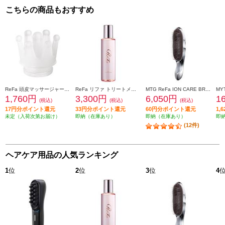
こちらの商品もおすすめ
ReFa 頭皮マッサージャー ReFa KNEADING BRUSH [リファ ニーディングブラシ]【ReFa BEAUTECH HEAD SPA専用】 RX-AP-00A
ReFa リファ トリートメントセラム TREATMENT SERUM 150mL RC-GG-00A
MTG ReFa ION CARE BRUSH[リファ イオンケアブラシ] RS-AI00A
1,760円
3,300円
6,050円
1
(税込)
(税込)
(税込)
17円分ポイント還元
33円分ポイント還元
60円分ポイント還元
1,
未定（入荷次第お届け）
即納（在庫あり）
即納（在庫あり）
即
(12件)
ヘアケア用品の人気ランキング
1
位
2
位
3
位
4