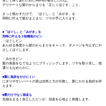
美しく輝く髪のためにReFaが着目したのは、
デリケートな髪のからまりを「正しくほぐす」こと。
さっと梳かすだけで、「ほぐし」と「みがき」を
同時に叶えて髪がまとまり、ツヤが手に入ります。
■「ほぐし」と「みがき」を
同時に叶える３段構造のピン
・ほぐしピン
あらゆる角度から髪のからまりをキャッチ。ダメージを与えずにや
さしくほぐします。
・みがきピン
髪の表面をなでるようにブラッシングします。ツヤを取り戻し、指
通りもなめらかに。
■髪に負担をかけにくい
にぎりやすいハートの形は自然と力が分散し、髪にかかる負担を抑
えます。
■髪だけでなく頭皮も
先端をまるく加工したピンが、頭皮を心地よく刺激します。