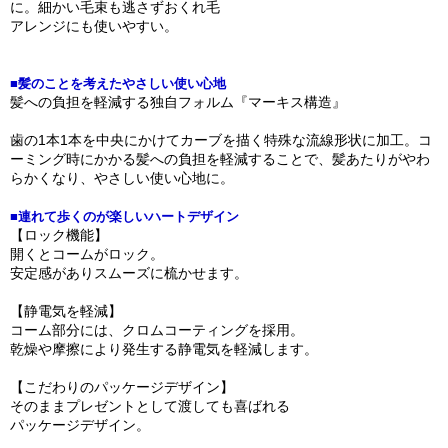
に。細かい毛束も逃さずおくれ毛
アレンジにも使いやすい。
■髪のことを考えたやさしい使い心地
髪への負担を軽減する独自フォルム『マーキス構造』
歯の1本1本を中央にかけてカーブを描く特殊な流線形状に加工。コ
ーミング時にかかる髪への負担を軽減することで、髪あたりがやわ
らかくなり、やさしい使い心地に。
■連れて歩くのが楽しいハートデザイン
【ロック機能】
開くとコームがロック。
安定感がありスムーズに梳かせます。
【静電気を軽減】
コーム部分には、クロムコーティングを採用。
乾燥や摩擦により発生する静電気を軽減します。
【こだわりのパッケージデザイン】
そのままプレゼントとして渡しても喜ばれる
パッケージデザイン。