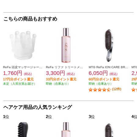
こちらの商品もおすすめ
ReFa 頭皮マッサージャー ReFa KNEADING BRUSH [リファ ニーディングブラシ]【ReFa BEAUTECH HEAD SPA専用】 RX-AP-00A
ReFa リファ トリートメントセラム TREATMENT SERUM 150mL RC-GG-00A
MTG ReFa ION CARE BRUSH[リファ イオンケアブラシ] RS-AI00A
1,760円
3,300円
6,050円
2
(税込)
(税込)
(税込)
17円分ポイント還元
33円分ポイント還元
60円分ポイント還元
2
未定（入荷次第お届け）
即納（在庫あり）
即納（在庫あり）
即
(12件)
ヘアケア用品の人気ランキング
1
位
2
位
3
位
4