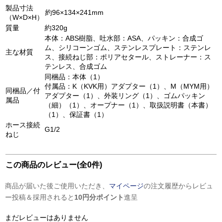
製品寸法
約96×134×241mm
（W×D×H）
質量
約320g
本体：ABS樹脂、吐水部：ASA、パッキン：合成ゴ
ム、シリコーンゴム、ステンレスプレート：ステンレ
主な材質
ス、接続ねじ部：ポリアセタール、ストレーナー：ス
テンレス、合成ゴム
同梱品：本体（1）
付属品：K（KVK用）アダプター（1）、M（MYM用）
同梱品／付
アダプター（1）、外装リング（1）、ゴムパッキン
属品
（細）（1）、オープナー（1）、取扱説明書（本書）
（1）、保証書（1）
ホース接続
G1/2
ねじ
この商品のレビュー(全0件)
商品が届いた後ご使用いただき、
マイページ
の注文履歴からレビュ
ー投稿＆採用されると
10円分ポイント
進呈
まだレビューはありません