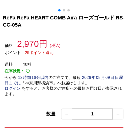
ReFa ReFa HEART COMB Aira ローズゴールド RS-
CC-05A
2,970円
価格
(税込)
ポイント
29ポイント還元
送料
無料
在庫状況：
〇
今から
12
時間
16
分以内
のご注文で、最短
2026
年
08
月
09
日
日曜
日
までに
「
神奈川県横浜市
」
へお届けします。
ログイン
をすると、お客様のご住所への最短お届け日が表示され
ます。
－
＋
数量
1