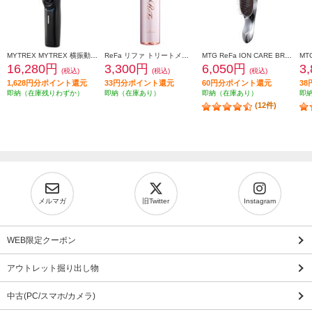
MYTREX MYTREX 横振動モーションブラシ VIDO MT-VD22B
ReFa リファ トリートメントセラム TREATMENT SERUM 150mL RC-GG-00A
MTG ReFa ION CARE BRUSH[リファ イオンケアブラシ] RS-AI00A
16,280円
3,300円
6,050円
3
(税込)
(税込)
(税込)
1,628円分ポイント還元
33円分ポイント還元
60円分ポイント還元
3
即納（在庫残りわずか）
即納（在庫あり）
即納（在庫あり）
即
(12件)
メルマガ
旧Twitter
Instagram
WEB限定クーポン
アウトレット掘り出し物
中古(PC/スマホ/カメラ)