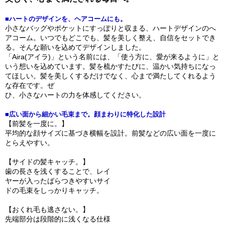
■ハートのデザインを、ヘアコームにも。
小さなバッグやポケットにすっぽりと収まる、ハートデザインのへ
アコーム。いつでもどこでも、髪を美しく整え、自信をセットでき
る。そんな願いを込めてデザインしました。
「Aira(アイラ)」という名前には、「使う方に、愛が来るように」と
いう想いを込めています。髪を梳かすたびに、温かい気持ちになっ
てほしい。髪を美しくするだけでなく、心まで満たしてくれるよう
な存在です。ぜ
ひ、小さなハートの力を体感してください。
■広い面から細かい毛束まで。顔まわりに特化した設計
【前髪を一度に。】
平均的な顔サイズに基づき横幅を設計。前髪などの広い面を一度に
とらえやすい。
【サイドの髪キャッチ。】
歯の長さを浅くすることで、レイ
ヤーが入ったばらつきやすいサイ
ドの毛束をしっかりキャッチ。
【おくれ毛も逃さない。】
先端部分は段階的に浅くなる仕様