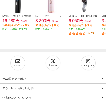
MYTREX MYTREX 横振動モーションブラシ VIDO MT-VD22B
ReFa リファ トリートメントセラム TREATMENT SERUM 150mL RC-GG-00A
MTG ReFa ION CARE BRUSH[リファ イオンケアブラシ] RS-AI00A
16,280円
3,300円
6,050円
3
(税込)
(税込)
(税込)
1,628円分ポイント還元
33円分ポイント還元
60円分ポイント還元
3
即納（在庫残りわずか）
即納（在庫あり）
即納（在庫あり）
即
(12件)
メルマガ
旧Twitter
Instagram
WEB限定クーポン
アウトレット掘り出し物
中古(PC/スマホ/カメラ)