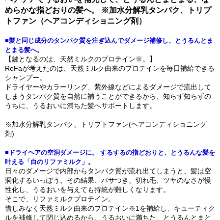
めらかな指どおりの髪へ。 ※加水分解乳タンパク、トリプ
トファン（ヘアコンディショニング剤）
■髪と同じ成分のタンパク質を注ぎ込んでダメージ補修し、とうるんとま
とまる髪へ。
【鍵となるのは、天然ミルクのプロテイン※。】
ReFaが考えたのは、天然ミルク由来のプロテインを毎日補給できる
シャンプー。
ドライヤーやカラーリング、紫外線などによるダメージで流出して
しまうタンパク質を自然に補うことができるから、知らず知らずの
うちに、うるおいに満ちた髪へサポートします。
※加水分解乳タンパク、トリプトファン(ヘアコンディショニング
剤)
■ドライヘアの空洞ダメージに。 するするの指どおりと、とうるんな髪を
叶える「白のリファミルク」。
日々のダメージで内部からタンパク質が流れ出てしまうと、髪は空
洞化するいっぽう。その結果、パサつき、切れ毛、ツヤのなさが慢
性化し、うるおいを与えても持統が難しくなります。
そこで、リファミルクプロテイン。
惜しみなく天然ミルク由来のプロテイン※1を補給し、キューティク
ルを補修して閉じ込めるから、うるおいに満ちた、とうるんとまと