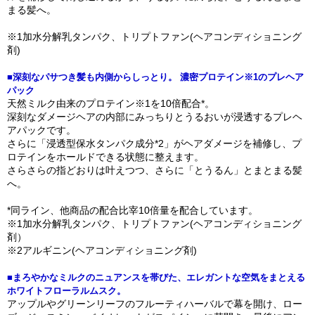
まる髪へ。
※1加水分解乳タンパク、トリプトファン(ヘアコンディショニング
剤)
■深刻なパサつき髪も内側からしっとり。 濃密プロテイン※1のプレヘア
パック
天然ミルク由来のプロテイン※1を10倍配合*。
深刻なダメージヘアの内部にみっちりとうるおいが浸透するプレヘ
アパックです。
さらに「浸透型保水タンパク成分*2」がヘアダメージを補修し、プ
ロテインをホールドできる状態に整えます。
さらさらの指どおりは叶えつつ、さらに「とうるん」とまとまる髪
へ。
*同ライン、他商品の配合比宰10倍量を配合しています。
※1加水分解乳タンパク、トリプトファン(ヘアコンディショニング
剤）
※2アルギニン(ヘアコンディショニング剤)
■まろやかなミルクのニュアンスを帯びた、エレガントな空気をまとえる
ホワイトフローラルムスク。
アップルやグリーンリーフのフルーティハーバルで幕を開け、ロー