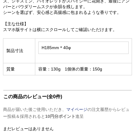
ズ、ジャスミン、バイオレットがスパイシーに花開き、最後にアン
バーとパウダリームスクが余韻を残します。
シーンを選ばず、安心感と高揚感に包まれるような香りです。
【主な仕様】
スマホ版サイトは横にスクロールしてご確認いただけます。
H185mm＊40φ
製品寸法
質量
容量：130g 1個体の重量：150g
この商品のレビュー(全0件)
商品が届いた後ご使用いただき、
マイページ
の注文履歴からレビュ
ー投稿＆採用されると
10円分ポイント
進呈
まだレビューはありません