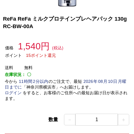
ReFa ReFa ミルクプロテインプレヘアパック 130g
RC-BW-00A
1,540円
価格
(税込)
ポイント
15ポイント還元
送料
無料
在庫状況：
〇
今から
11
時間
2
分以内
のご注文で、最短
2026
年
08
月
10
日
月曜
日
までに
「
神奈川県横浜市
」
へお届けします。
ログイン
をすると、お客様のご住所への最短お届け日が表示され
ます。
－
＋
数量
1