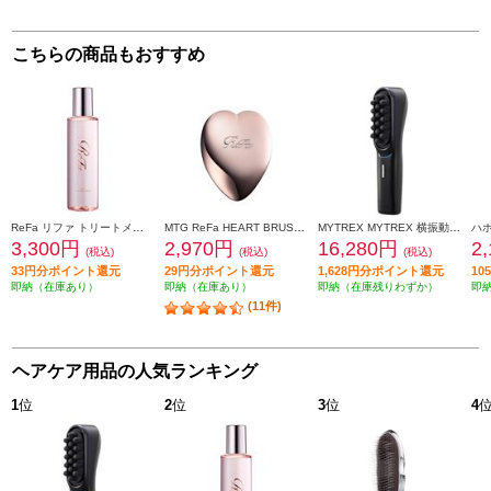
こちらの商品もおすすめ
ReFa リファ トリートメントセラム TREATMENT SERUM 150mL RC-GG-00A
MTG ReFa HEART BRUSH［リファ ハートブラシ］ 【ローズゴールド】 RS-AJ00A
MYTREX MYTREX 横振動モーションブラシ VIDO MT-VD22B
3,300円
2,970円
16,280円
2
(税込)
(税込)
(税込)
33円分ポイント還元
29円分ポイント還元
1,628円分ポイント還元
1
即納（在庫あり）
即納（在庫あり）
即納（在庫残りわずか）
即
(11件)
ヘアケア用品の人気ランキング
1
位
2
位
3
位
4