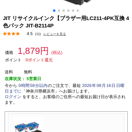
JIT リサイクルインク【ブラザー用LC211-4PK互換 4
色パック JIT-B2114P
4.5
(11)
レビューを見る
1,879円
価格
(税込)
ポイント
0ポイント還元
送料
無料
在庫状況：
5営業日
今から
0
時間
58
分以内
のご注文で、最短
2026
年
08
月
16
日
日曜
日
までに
「
神奈川県横浜市
」
へお届けします。
ログイン
をすると、お客様のご住所への最短お届け日が表示され
ます。