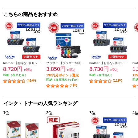
こちらの商品もおすすめ
brother 【お得な2個セット】純正インクカートリッジ4色セット LC3111-4PK LC3111-4PK-2-ESET
ブラザー 【ブラザー純正】LC511-4PK インクカートリッジ 4色パック ブラック シアン マゼンタ イエロー LC511-4PK
brother 【お得な2個セット】純正インクカートリッジ4色セット LC411-4PK LC411-4PK-2-ESET
8,720円
3,850円
8,730円
1
(税込)
(税込)
(税込)
即納（在庫あり）
192円分ポイント還元
即納（在庫あり）
1
即納（在庫残りわずか）
即
(41件)
(11件)
(1件)
インク・トナーの人気ランキング
1
位
2
位
3
位
4