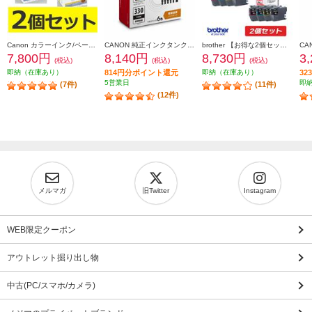
Canon カラーインク/ペーパーセット2個セット KL36IP3PACK2-ESET
CANON 純正インクタンク BCI-331（BK/C/M/Y/GY）+BCI-330 マルチパック BCI-331-330-6MP
brother 【お得な2個セット】純正インクカートリッジ4色セット LC411-4PK LC411-4PK-2-ESET
7,800円
8,140円
8,730円
3
(税込)
(税込)
(税込)
即納（在庫あり）
814円分ポイント還元
即納（在庫あり）
3
5営業日
即
(7件)
(11件)
(12件)
メルマガ
旧Twitter
Instagram
WEB限定クーポン
アウトレット掘り出し物
中古(PC/スマホ/カメラ)