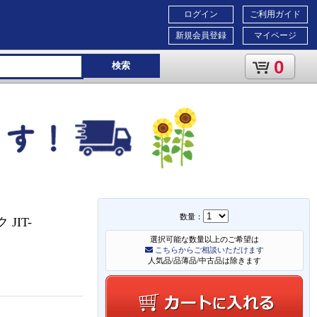
ログイン
ご利用ガイド
新規会員登録
マイページ
0
検索
数量：
JIT-
選択可能な数量以上のご希望は
こちらからご相談いただけます
人気品/品薄品/中古品は除きます