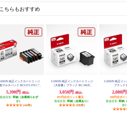
こちらもおすすめ
CANON 純正インクカートリッジ
CANON 純正インクカートリッジ
CANON 純正イ
色マルチパック BCI-371-370-5M
（大容量）ブラック BC-345XL
ブラック B
P
5,390円
3,050円
2,080
(税込)
(税込)
発送目安:
即納（在庫残りわず
305円分ポイント還元
208円分ポイ
か）
発送目安:
即納（在庫あり）
発送目安:
即納
(44件)
(98件)
か