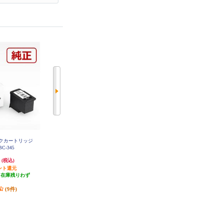
ンクカートリッジ
CANON 純正インクカートリッジ
CANON 純正インクカートリッジ
C-345
（大容量）ブラック BCI-380XLPG
ブラック BCI-380PGBK
BK
円
1,960円
1,461円
(税込)
(税込)
(税込)
ント還元
196円分ポイント還元
146円分ポイント還元
（在庫残りわず
発送目安:
即納（在庫あり）
発送目安:
即納（在庫あり）
）
(44件)
(8件)
(9件)