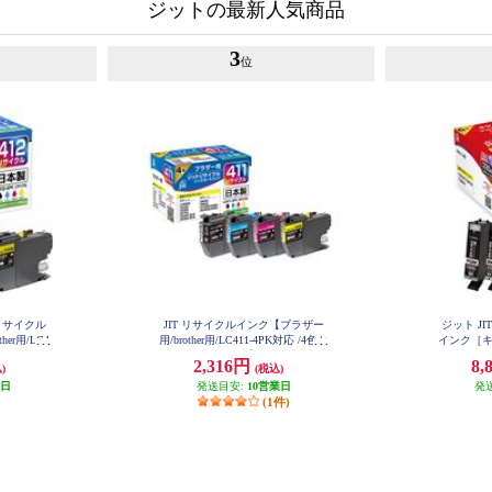
ジットの最新人気商品
3
位
リサイクル
JIT リサイクルインク【ブラザー
ジット J
er用/LC4
用/brother用/LC411-4PK対応 /4色セ
インク［キヤ
T-B4124P
ット/JIT-B4114P】 JIT-B4114P
330BXLBC
2,316円
8,
)
(税込)
P
色セット/JIT
業日
発送目安:
10営業日
発
(1件)