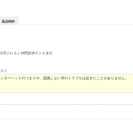
返品特約
採用されると
10円分ポイント
進呈
ん )
いますが、プリンターヘッドのつまりや、認識しない等のトラブルは起きたことがありません。