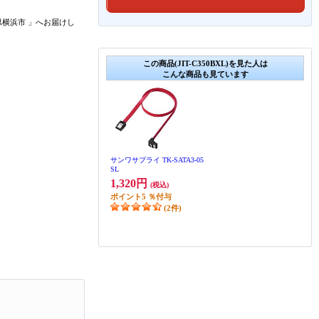
県横浜市
」
へお届けし
この商品(JIT-C350BXL)を見た人は
こんな商品も見ています
サンワサプライ TK-SATA3-05
SL
1,320円
(税込)
ポイント
5
％付与
(2件)