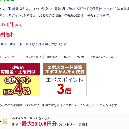
20
43
2026
08
26
水曜日
から
時間
分以内
のご注文で、最短
年
月
日
までに
「
神奈川
す。
[
ログイン
]をすると、お客様のご住所への最短お届け日が表示されます。
,353円
(税込)
送料無料
価格・ポイント・在庫などは店頭と異なります
クレジットカード
コンビニ決済
銀行振込
d払い
PayPay
エポスかんたん決済
ちらの商品の価格・お支払方法・配送方法などはノジマオンライン限定サービスとなります。
高速インターネット @nifty光
最大30,100円分
開通で
ポイント進呈 [
詳細
]