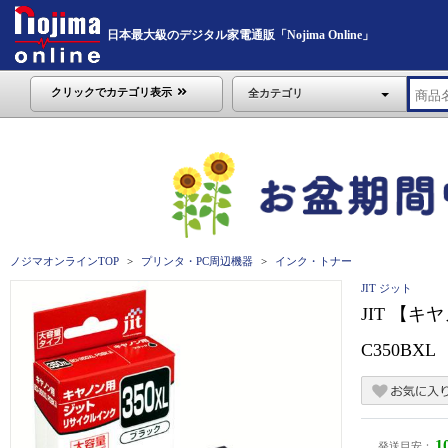
日本最大級のデジタル家電通販「Nojima Online」
クリックでカテゴリ表示
全カテゴリ
ノジマオンラインTOP
プリンタ・PC周辺機器
インク・トナー
JIT ジット
JIT 【キ
C350BXL
1
発送目安：