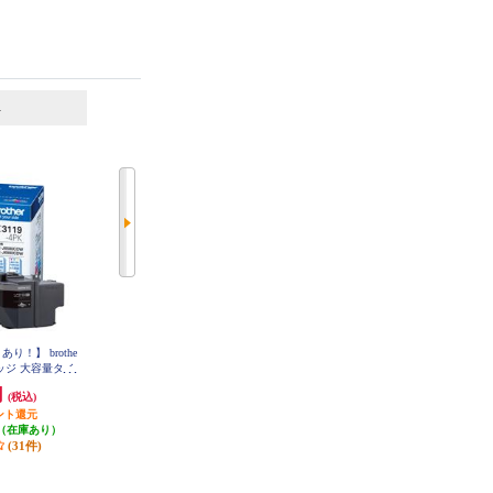
6
7
位
位
位
り！】 brothe
ブラザー 【純正】TN695XLBKト
brother 【お得な2個セット】純正
ッジ 大容量タイ
ナーカートリッジブラック大容量
インクカートリッジ4色セット LC
TN695XLBK
3117-4PK LC3117-4PK-2-ESET
LC3119-4PK
円
11,400円
11,270円
(税込)
(税込)
(税込)
ント還元
114円分ポイント還元
発送目安:
即納（在庫あり）
（在庫あり）
発送目安:
10営業日
(11件)
(31件)