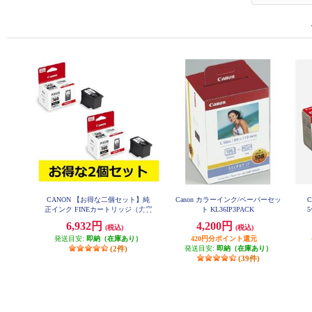
CANON 【お得な二個セット】純
Canon カラーインク/ペーパーセッ
正インク FINEカートリッジ（大容
ト KL36IP3PACK
5
量）ブラック BC-360XL-2-ESET
6,932円
4,200円
(税込)
(税込)
発送目安:
即納（在庫あり）
420円分ポイント還元
(2件)
発送目安:
即納（在庫あり）
(39件)