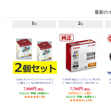
最新の
1
2
位
位
Canon カラーインク/ペーパーセッ
CANON 純正インクタンク BCI-33
ト2個セット KL36IP3PACK2-ESE
1（BK/C/M/Y/GY）+BCI-330 マル
T
チパック BCI-331-330-6MP
7,800円
7,788円
(税込)
(税込)
発送目安:
即納（在庫あり）
389円分ポイント還元
(7件)
発送目安:
即納（在庫あり）
(12件)