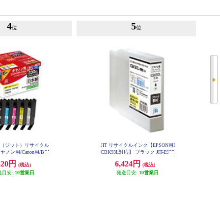
4
5
位
位
IT（ジット）リサイクル
JIT リサイクルインク【EPSON用I
ノン用/Canon用/BCI-
CBK93L対応】 ブラック JIT-E93B
L
I-331XLBCMYGY対応/6
820円
6,424円
(税込)
(税込)
-C3303316PXL］ JIT-C
3303316PXL
送目安:
10営業日
発送目安:
10営業日