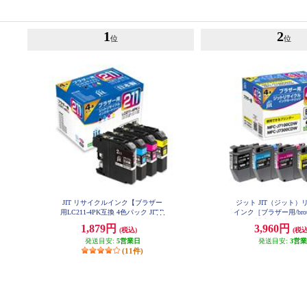
1
2
位
位
JIT リサイクルインク【ブラザー
ジット JIT（ジット）
用LC211-4PK互換 4色パック JIT-B
インク［ブラザー用/broth
2114P
12-4PK対応 /4色セット/JI
1,879円
3,960円
(税込)
(税込
］ JIT-B4124
発送目安:
5営業日
発送目安:
3営
(11件)