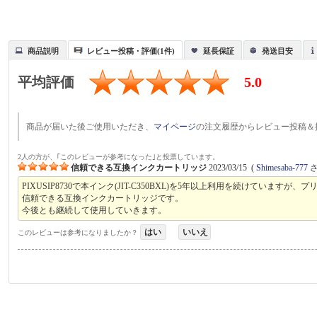
商品説明
レビュー投稿・評価(1件)
延長保証
発送目安
平均評価
5.0
商品が届いた後ご使用いただき、
マイページ
の注文履歴からレビュー投稿＆
2人の方が、｢このレビューが参考になった｣と投票しています。
信頼できる互換インクカートリッジ
2023/03/15
(
Shimesaba-777
さ
PIXUSIP8730で本インク(JIT-C350BXL)を5年以上利用を続けて
信頼できる互換インクカートリッジです。
今後とも継続して使用していきます。
はい
いいえ
このレビューは参考になりましたか？