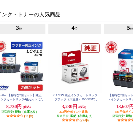
インク・トナーの人気商品
3
4
5
位
位
brother 【お得な2個セット】純正
CANON 純正インクカートリッジ
【お得な2個セットあ
インクカートリッジ4色セット LC
ブラック（大容量） BC-365XL
r インクカートリ
411-4PK LC411-4PK-2-ESET
プ お徳用4色パック 
8,730円
3,230円
13,607
(税込)
(税込)
発送目安:
即納（在庫あり）
323円分ポイント還元
680円分ポイ
(11件)
発送目安:
即納（在庫あり）
発送目安:
即納
(27件)