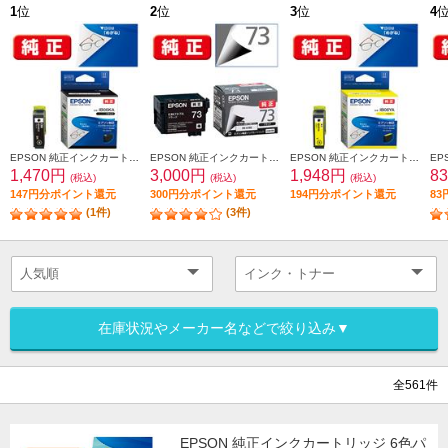
1
位
2
位
3
位
4
EPSON 純正インクカートリッジ ブラック IB06KA
EPSON 純正インクカートリッジ ブラック ICBK73
EPSON 純正インクカートリッジ イエロー IB06YA
1,470円
3,000円
1,948円
8
(税込)
(税込)
(税込)
147円分ポイント還元
300円分ポイント還元
194円分ポイント還元
8
(1件)
(3件)
在庫状況やメーカー名などで絞り込み▼
全561件
EPSON 純正インクカートリッジ 6色パ