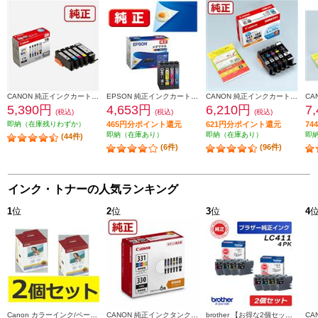
CANON 純正インクカートリッジ 5色マルチパック BCI-371-370-5MP
EPSON 純正インクカートリッジ【メダマヤキ/４色パック】 MED-4CL
CANON 純正インクカートリッジ 5色マルチパック BCI-381-380-5MP
5,390円
4,653円
6,210円
7
(税込)
(税込)
(税込)
即納（在庫残りわずか）
465円分ポイント還元
621円分ポイント還元
7
即納（在庫あり）
即納（在庫あり）
即
(44件)
(6件)
(96件)
インク・トナーの人気ランキング
1
位
2
位
3
位
4
Canon カラーインク/ペーパーセット2個セット KL36IP3PACK2-ESET
CANON 純正インクタンク BCI-331（BK/C/M/Y/GY）+BCI-330 マルチパック BCI-331-330-6MP
brother 【お得な2個セット】純正インクカートリッジ4色セット LC411-4PK LC411-4PK-2-ESET