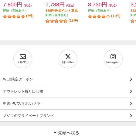
7,800円
7,788円
8,730円
3
(税込)
(税込)
(税込)
即納（在庫あり）
389円分ポイント還元
即納（在庫あり）
3
即納（在庫あり）
即
(7件)
(11件)
(12件)
メルマガ
旧Twitter
Instagram
WEB限定クーポン
アウトレット掘り出し物
中古(PC/スマホ/カメラ)
ノジマのプライベートブランド
先頭へ戻る