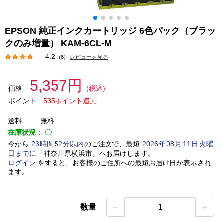
EPSON 純正インクカートリッジ 6色パック（ブラッ
クのみ増量） KAM-6CL-M
4.2
(8)
レビューを見る
5,357円
価格
(税込)
ポイント
535ポイント還元
送料
無料
在庫状況：
〇
今から
23
時間
52
分以内
のご注文で、最短
2026
年
08
月
11
日
火曜
日
までに
「
神奈川県横浜市
」
へお届けします。
ログイン
をすると、お客様のご住所への最短お届け日が表示され
ます。
－
＋
数量
1