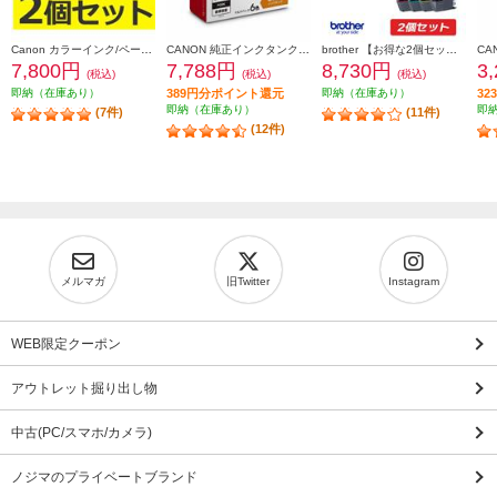
Canon カラーインク/ペーパーセット2個セット KL36IP3PACK2-ESET
CANON 純正インクタンク BCI-331（BK/C/M/Y/GY）+BCI-330 マルチパック BCI-331-330-6MP
brother 【お得な2個セット】純正インクカートリッジ4色セット LC411-4PK LC411-4PK-2-ESET
7,800円
7,788円
8,730円
3
(税込)
(税込)
(税込)
即納（在庫あり）
389円分ポイント還元
即納（在庫あり）
3
即納（在庫あり）
即
(7件)
(11件)
(12件)
メルマガ
旧Twitter
Instagram
WEB限定クーポン
アウトレット掘り出し物
中古(PC/スマホ/カメラ)
ノジマのプライベートブランド