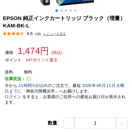
EPSON 純正インクカートリッジ ブラック（増量）
KAM-BK-L
4.8
(18)
レビューを見る
1,474円
価格
(税込)
ポイント
147ポイント還元
送料
無料
在庫状況：
〇
今から
11
時間
5
分以内
のご注文で、最短
2026
年
08
月
11
日
火曜
日
までに
「
神奈川県横浜市
」
へお届けします。
ログイン
をすると、お客様のご住所への最短お届け日が表示され
ます。
－
＋
数量
1