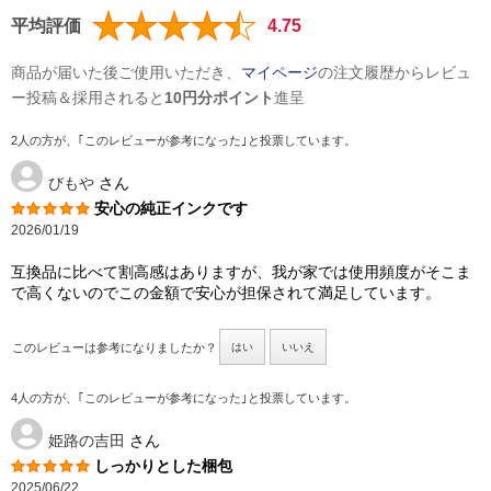
平均評価
4.75
商品が届いた後ご使用いただき、
マイページ
の注文履歴からレビュ
ー投稿＆採用されると
10円分ポイント
進呈
2人の方が、｢このレビューが参考になった｣と投票しています。
びもや
さん
安心の純正インクです
2026/01/19
互換品に比べて割高感はありますが、我が家では使用頻度がそこま
で高くないのでこの金額で安心が担保されて満足しています。
このレビューは参考になりましたか？
はい
いいえ
4人の方が、｢このレビューが参考になった｣と投票しています。
姫路の吉田
さん
しっかりとした梱包
2025/06/22