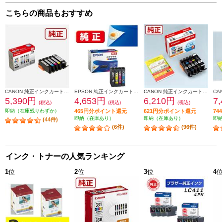
こちらの商品もおすすめ
CANON 純正インクカートリッジ 5色マルチパック BCI-371-370-5MP
EPSON 純正インクカートリッジ【メダマヤキ/４色パック】 MED-4CL
CANON 純正インクカートリッジ 5色マルチパック BCI-381-380-5MP
5,390円
4,653円
6,210円
7
(税込)
(税込)
(税込)
即納（在庫残りわずか）
465円分ポイント還元
621円分ポイント還元
7
即納（在庫あり）
即納（在庫あり）
即
(44件)
(6件)
(96件)
インク・トナーの人気ランキング
1
位
2
位
3
位
4