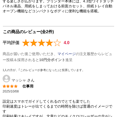
する楽しさが広がります。プリンター本体には、4.3型ワイドタッチ
パネル液晶、用紙をしまっておける前面カセット、排紙トレイ自動
オープン機能などコンパクトなボディに便利な機能を搭載。
この商品のレビュー(全2件)
平均評価
4.0
商品が届いた後ご使用いただき、
マイページ
の注文履歴からレビュ
ー投稿＆採用されると
10円分ポイント
進呈
1人の方が、｢このレビューが参考になった｣と投票しています。
マッシャ
さん
仕事用
2025/10/08
設定はスマホでガイドしてくれるのでとても楽でした
印刷速度はトレーが出てくるまでの時間を除けば普通のイメージで
す
印刷結果はキレイですが、文章などのモノクロはレーザーの方がシ