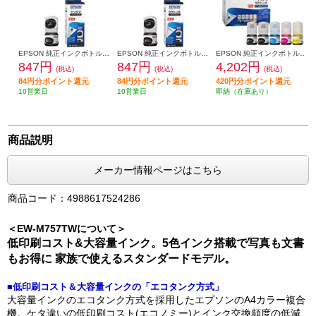
EPSON 純正インクボトル ケンダマ マットブラック KEN-MB
EPSON 純正インクボトル タケトンボ フォトブラック TAK-PB
EPSON 純正インクボトル ケンダマ・タケトンボ 5色パック KETA-5CL
847円
847円
4,202円
(税込)
(税込)
(税込)
84円分ポイント還元
84円分ポイント還元
420円分ポイント還元
10営業日
10営業日
即納（在庫あり）
商品説明
メーカー情報ページはこちら
商品コード：4988617524286
＜EW-M757TWについて＞
低印刷コスト&大容量インク。5色インク搭載で写真も文書
もお得に 家族で使えるスタンダードモデル。
■低印刷コスト＆大容量インクの「エコタンク方式」
大容量インクのエコタンク方式を採用したエプソンのA4カラー複合
機。ケタ違いの低印刷コスト(エコノミー)とインク交換頻度の低減