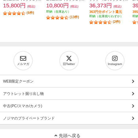
15,800円
10,800円
36,373円
3
(税込)
(税込)
(税込)
即納（在庫あり）
363円分ポイント還元
3
(6件)
即納（在庫残りわずか）
即
(13件)
(2件)
メルマガ
旧Twitter
Instagram
WEB限定クーポン
アウトレット掘り出し物
中古(PC/スマホ/カメラ)
ノジマのプライベートブランド
先頭へ戻る