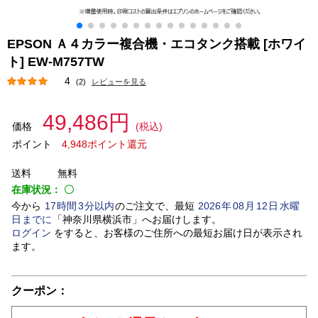
EPSON Ａ４カラー複合機・エコタンク搭載 [ホワイ
ト] EW-M757TW
4
(2)
レビューを見る
49,486円
価格
(税込)
ポイント
4,948ポイント還元
送料
無料
在庫状況：
〇
今から
17
時間
3
分以内
のご注文で、最短
2026
年
08
月
12
日
水曜
日
までに
「
神奈川県横浜市
」
へお届けします。
ログイン
をすると、お客様のご住所への最短お届け日が表示され
ます。
クーポン：