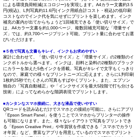
による環境負荷軽減(エコロジー)を実現します。A4カラー文書約3.5
円(税込)、L判写真約11.6円(インク用紙合計コスト・税込)の低印刷
コストなのでインク代を気にせずにプリントを楽しめます。インク
補充の案内が出てからちょうど1回補充できる「使い切りサイズ」で
は、A4カラー文書を約1,000ページ、複数回補充可能な「増量サイ
ズ」では、約3,700ページプリント可能。プリント量に合わせてお選
びいただけます。
■５色で写真も文書もキレイ、インクもお求めやすい
家計に合わせて、「使い切りサイズ」と「増量サイズ」の2種類のイ
ンクボトルから選べます。インクは、顔料と染料の2種類のブラック
にカラーを加えた5色インクを搭載。写真がキレイで文字もくっきり
なので、家庭での様々なプリントニーズに応えます。さらにL判印刷
1枚約25秒でたくさんの写真もすばやくプリント。また、エプソン
独自の「写真自動補正」や「インクサイズを最大5段階で打ち分ける
技術」によってなめらかな階調表現でプリントします。
■カンタンなスマホ接続に、大きな液晶で使いやすい
QRコードを読み込むだけでスマホとの接続が可能に。さらにアプリ
「Epson Smart Panel」を使うことでスマホからプリンターの操作
も可能になります。また、様々なレイアウトで写真をプリントでき
る「Epson Creative Print」や年賀状を作成できる「スマホでカラリ
オ年賀」など、豊富なアプリを用意しているのでスマホでプリント