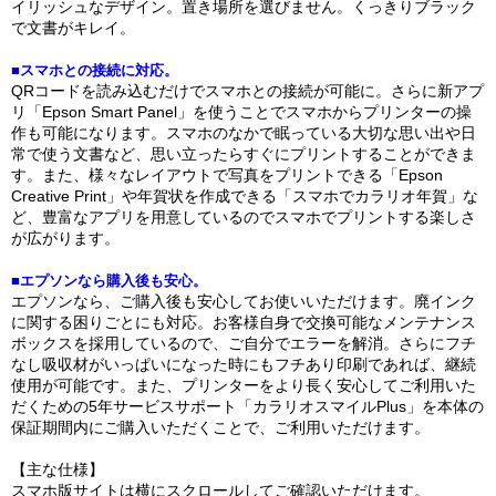
イリッシュなデザイン。置き場所を選びません。くっきりブラック
で文書がキレイ。
■スマホとの接続に対応。
QRコードを読み込むだけでスマホとの接続が可能に。さらに新アプ
リ「Epson Smart Panel」を使うことでスマホからプリンターの操
作も可能になります。スマホのなかで眠っている大切な思い出や日
常で使う文書など、思い立ったらすぐにプリントすることができま
す。また、様々なレイアウトで写真をプリントできる「Epson
Creative Print」や年賀状を作成できる「スマホでカラリオ年賀」な
ど、豊富なアプリを用意しているのでスマホでプリントする楽しさ
が広がります。
■エプソンなら購入後も安心。
エプソンなら、ご購入後も安心してお使いいただけます。廃インク
に関する困りごとにも対応。お客様自身で交換可能なメンテナンス
ボックスを採用しているので、ご自分でエラーを解消。さらにフチ
なし吸収材がいっぱいになった時にもフチあり印刷であれば、継続
使用が可能です。また、プリンターをより長く安心してご利用いた
だくための5年サービスサポート「カラリオスマイルPlus」を本体の
保証期間内にご購入いただくことで、ご利用いただけます。
【主な仕様】
スマホ版サイトは横にスクロールしてご確認いただけます。