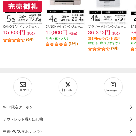
CANON A4 インクジェット複合機 PIXUS（ピクサス）【プリンター/ホワイト/コピー/スキャン/5色インク】 PIXUSTS7530WH
CANON A4 インクジェット複合機 PIXUS（ピクサス）【プリンター/ピンク/コピー/スキャン/4色インク】 PIXUSTS5430PK
ブラザー A3インクジェット複合機DCP-J7205CDWコピープリントスキャン自動両面印刷Wi-Fiビジネス DCP-J7205CDW
15,800円
10,800円
36,373円
3
(税込)
(税込)
(税込)
即納（在庫あり）
363円分ポイント還元
3
(6件)
即納（在庫残りわずか）
即
(13件)
(2件)
メルマガ
旧Twitter
Instagram
WEB限定クーポン
アウトレット掘り出し物
中古(PC/スマホ/カメラ)