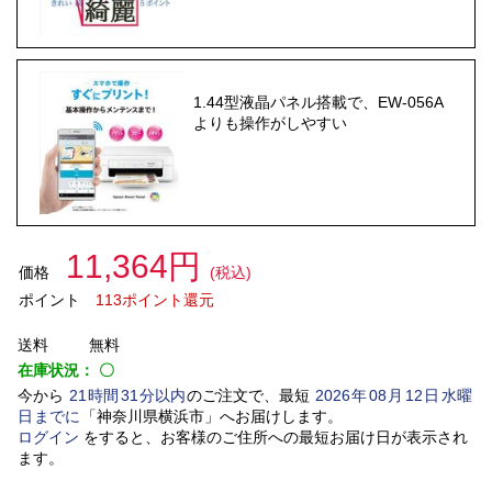
1.44型液晶パネル搭載で、EW-056A
よりも操作がしやすい
11,364円
価格
(税込)
ポイント
113ポイント還元
送料
無料
在庫状況：
〇
今から
21
時間
31
分以内
のご注文で、最短
2026
年
08
月
12
日
水曜
日
までに
「
神奈川県横浜市
」
へお届けします。
ログイン
をすると、お客様のご住所への最短お届け日が表示され
ます。