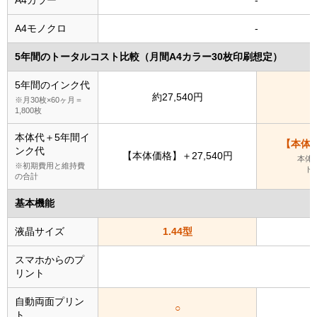
A4カラー
-
A4モノクロ
-
5年間のトータルコスト比較（月間A4カラー30枚印刷想定）
5年間のインク代
約27,540円
約
※月30枚×60ヶ月＝
1,800枚
本体代＋5年間イ
【本体価
ンク代
【本体価格】＋27,540円
本体
※初期費用と維持費
ト
の合計
基本機能
液晶サイズ
1.44型
スマホからのプ
リント
自動両面プリン
○
ト