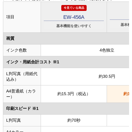
今見ている商品
項目
EW-456A
基本機
基本機能を使いやすく
画質
インク色数
4色独立
インク・用紙合計コスト ※1
L判写真（用紙代
約30.5円
込み）
A4普通紙（カラ
約15.3円（税込）
約1
ー）
印刷スピード ※1
L判写真
約70秒