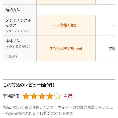
給紙方法
メンテナンスボ
ックス
○（交換可能）
-
※廃インクタンク
本体寸法
（横幅×奥行×高さ）
375×300×170(mm)
390×
※収納時
この商品のレビュー(全9件)
平均評価
4.25
商品が届いた後ご使用いただき、
マイページ
の注文履歴からレビュ
ー投稿＆採用されると
10円分ポイント
進呈