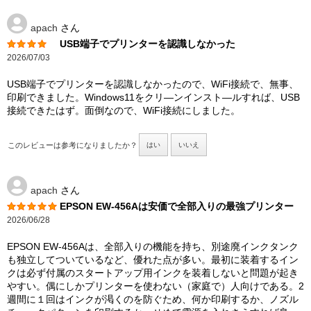
apach
さん
USB端子でプリンターを認識しなかった
2026/07/03
USB端子でプリンターを認識しなかったので、WiFi接続で、無事、
印刷できました。Windows11をクリ―ンインスト―ルすれば、USB
接続できたはず。面倒なので、WiFi接続にしました。
このレビューは参考になりましたか？
はい
いいえ
apach
さん
EPSON EW-456Aは安価で全部入りの最強プリンター
2026/06/28
EPSON EW-456Aは、全部入りの機能を持ち、別途廃インクタンク
も独立してついているなど、優れた点が多い。最初に装着するイン
クは必ず付属のスタートアップ用インクを装着しないと問題が起き
やすい。偶にしかプリンターを使わない（家庭で）人向けである。2
週間に１回はインクが渇くのを防ぐため、何か印刷するか、ノズル