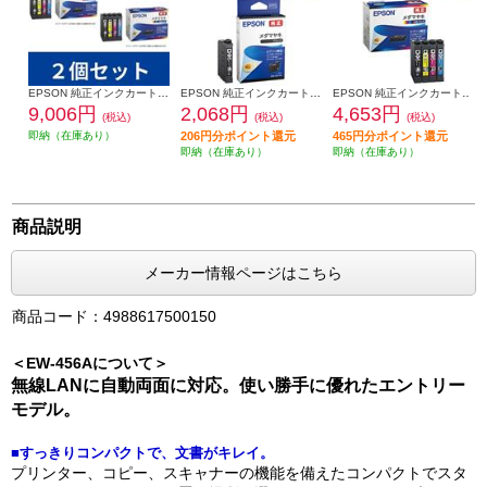
EPSON 純正インクカートリッジ【メダマヤキ/４色パック】2個セット MED-4CL-2-ESET
EPSON 純正インクカートリッジ【メダマヤキ/ブラック】 MED-BK
EPSON 純正インクカートリッジ【メダマヤキ/４色パック】 MED-4CL
9,006円
2,068円
4,653円
(税込)
(税込)
(税込)
即納（在庫あり）
206円分ポイント還元
465円分ポイント還元
即納（在庫あり）
即納（在庫あり）
商品説明
メーカー情報ページはこちら
商品コード：4988617500150
＜EW-456Aについて＞
無線LANに自動両面に対応。使い勝手に優れたエントリー
モデル。
■すっきりコンパクトで、文書がキレイ。
プリンター、コピー、スキャナーの機能を備えたコンパクトでスタ