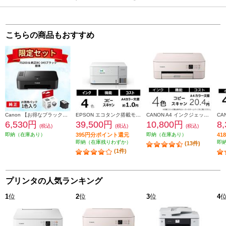
こちらの商品もおすすめ
Canon 【お得なブラックインクセット】PIXUSTS203 TS203-INK-ESET
EPSON エコタンク搭載モデル A4カラー複合機 ホワイト EW-M638T
CANON A4 インクジェット複合機 PIXUS（ピクサス）【プリンター/ピンク/コピー/スキャン/4色インク】 PIXUSTS5430PK
6,530円
39,500円
10,800円
8
(税込)
(税込)
(税込)
即納（在庫あり）
395円分ポイント還元
即納（在庫あり）
4
即納（在庫残りわずか）
即
(13件)
(1件)
プリンタの人気ランキング
1
位
2
位
3
位
4