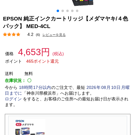
EPSON 純正インクカートリッジ【メダマヤキ/４色
パック】 MED-4CL
4.2
(6)
レビューを見る
4,653円
価格
(税込)
ポイント
465ポイント還元
送料
無料
在庫状況：
〇
今から
18
時間
17
分以内
のご注文で、最短
2026
年
08
月
10
日
月曜
日
までに
「
神奈川県横浜市
」
へお届けします。
ログイン
をすると、お客様のご住所への最短お届け日が表示され
ます。