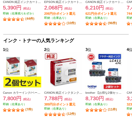
CANON 純正インクカートリッジ 5色マルチパック BCI-371-370-5MP
EPSON 純正インクカートリッジ【メダマヤキ/ブラック】 MED-BK
CANON 純正インクカートリッジ 5色マルチパック BCI-381-380-5MP
5,390円
2,068円
6,210円
7
(税込)
(税込)
(税込)
即納（在庫残りわずか）
206円分ポイント還元
621円分ポイント還元
7
即納（在庫あり）
即納（在庫あり）
即
(44件)
(10件)
(96件)
インク・トナーの人気ランキング
1
位
2
位
3
位
4
Canon カラーインク/ペーパーセット2個セット KL36IP3PACK2-ESET
CANON 純正インクタンク BCI-331（BK/C/M/Y/GY）+BCI-330 マルチパック BCI-331-330-6MP
brother 【お得な2個セット】純正インクカートリッジ4色セット LC411-4PK LC411-4PK-2-ESET
7,800円
7,788円
8,730円
3
(税込)
(税込)
(税込)
即納（在庫あり）
389円分ポイント還元
即納（在庫あり）
3
即納（在庫あり）
即
(7件)
(11件)
(12件)