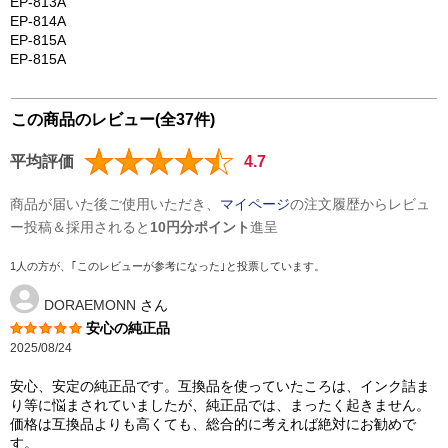
EP-813A
EP-814A
EP-815A
EP-815A
この商品のレビュー(全37件)
平均評価
4.7
商品が届いた後ご使用いただき、
マイページ
の注文履歴からレビュ
ー投稿＆採用されると
10円分ポイント
進呈
1人の方が、｢このレビューが参考になった｣と投票しています。
DORAEMONN
さん
安心の純正品
2025/08/24
安心、安定の純正品です。互換品を使っていたころは、インク詰ま
り等に悩まされていましたが、純正品では、まったく起きません。
価格は互換品よりも高くても、総合的に考えれば絶対にお勧めで
す。