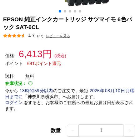
EPSON 純正インクカートリッジ サツマイモ 6色パ
ック SAT-6CL
4.7
(37)
レビューを見る
6,413円
価格
(税込)
ポイント
641ポイント還元
送料
無料
在庫状況：
〇
今から
13
時間
59
分以内
のご注文で、最短
2026
年
08
月
10
日
月曜
日
までに
「
神奈川県横浜市
」
へお届けします。
ログイン
をすると、お客様のご住所への最短お届け日が表示され
ます。
－
＋
数量
1