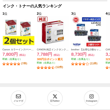
インク・トナーの人気ランキング
1
位
2
位
3
位
4
Canon カラーインク/ペーパーセット2個セット KL36IP3PACK2-ESET
CANON 純正インクタンク BCI-331（BK/C/M/Y/GY）+BCI-330 マルチパック BCI-331-330-6MP
brother 【お得な2個セット】純正インクカートリッジ4色セット LC411-4PK LC411-4PK-2-ESET
7,800円
7,788円
8,730円
3
(税込)
(税込)
(税込)
即納（在庫あり）
389円分ポイント還元
即納（在庫あり）
3
即納（在庫あり）
即
(7件)
(11件)
(12件)
メルマガ
旧Twitter
Instagram