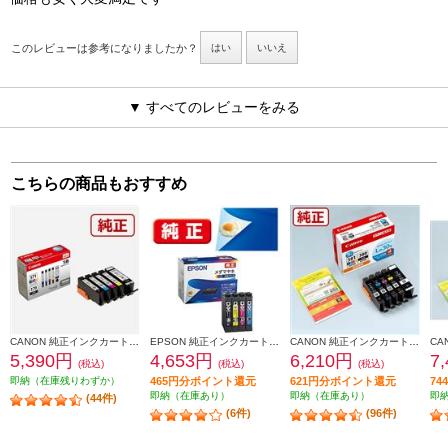
このレビューは参考になりましたか？
はい
いいえ
▼ すべてのレビューをみる
こちらの商品もおすすめ
CANON 純正インクカートリッジ 5色マルチパック BCI-371-370-5MP
EPSON 純正インクカートリッジ【メダマヤキ/４色パック】 MED-4CL
CANON 純正インクカートリッジ 5色マルチパック BCI-381-380-5MP
5,390円
4,653円
6,210円
7
(税込)
(税込)
(税込)
即納（在庫残りわずか）
465円分ポイント還元
621円分ポイント還元
7
即納（在庫あり）
即納（在庫あり）
即
(44件)
(6件)
(96件)