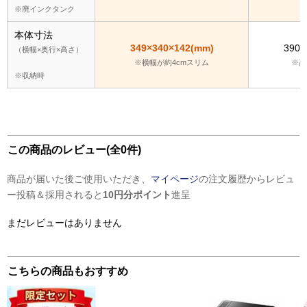
※廃インクタンク
本体寸法
349×340×142(mm)
390×
（横幅×奥行×高さ）
※横幅が約4cmスリム
※高
※収納時
この商品のレビュー(全0件)
商品が届いた後ご使用いただき、
マイページ
の注文履歴からレビュ
ー投稿＆採用されると
10円分ポイント
進呈
まだレビューはありません
こちらの商品もおすすめ