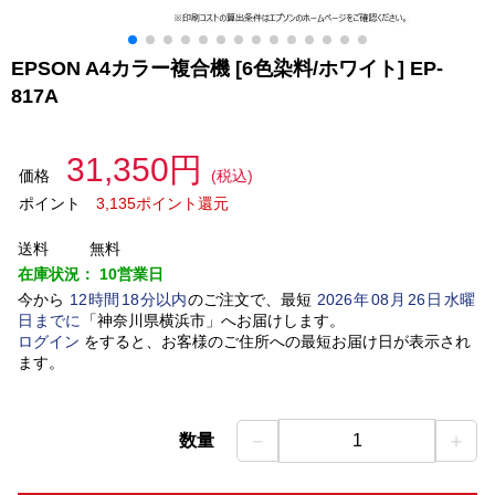
EPSON A4カラー複合機 [6色染料/ホワイト] EP-
817A
31,350円
価格
(税込)
ポイント
3,135ポイント還元
送料
無料
在庫状況：
10営業日
今から
12
時間
18
分以内
のご注文で、最短
2026
年
08
月
26
日
水曜
日
までに
「
神奈川県横浜市
」
へお届けします。
ログイン
をすると、お客様のご住所への最短お届け日が表示され
ます。
－
＋
数量
1