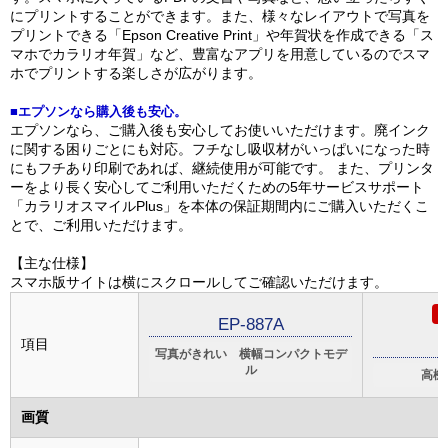
にプリントすることができます。また、様々なレイアウトで写真を
プリントできる「Epson Creative Print」や年賀状を作成できる「ス
マホでカラリオ年賀」など、豊富なアプリを用意しているのでスマ
ホでプリントする楽しさが広がります。
■エプソンなら購入後も安心。
エプソンなら、ご購入後も安心してお使いいただけます。廃インク
に関する困りごとにも対応。フチなし吸収材がいっぱいになった時
にもフチあり印刷であれば、継続使用が可能です。 また、プリンタ
ーをより長く安心してご利用いただくための5年サービスサポート
「カラリオスマイルPlus」を本体の保証期間内にご購入いただくこ
とで、ご利用いただけます。
【主な仕様】
スマホ版サイトは横にスクロールしてご確認いただけます。
EP-887A
項目
写真がきれい 横幅コンパクトモデ
ル
高機
画質