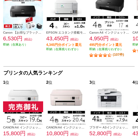
Canon 【お得なブラックインクセット】PIXUSTS203 TS203-INK-ESET
EPSON エコタンク搭載モデル A4カラー複合機 ホワイト EW-M638T
Canon A4 インクジェットプリンター PIXUS(ピクサス) 【4色インク/ブラック】 PIXUSTS203
6,530円
43,450円
4,950円
1
(税込)
(税込)
(税込)
即納（在庫あり）
4,345円分ポイント還元
495円分ポイント還元
即
即納（在庫残りわずか）
即納（在庫残りわずか）
(107件)
プリンタの人気ランキング
1
位
2
位
3
位
4
CANON A4 インクジェット複合機 PIXUS（ピクサス）【プリンター/ホワイト/コピー/スキャン/5色インク】 PIXUSTS7530WH
CANON A4 インクジェット複合機 PIXUS（ピクサス）【プリンター/ピンク/コピー/スキャン/4色インク】 PIXUSTS5430PK
ブラザー A3インクジェット複合機MFC-J7310CDWコピープリントスキャンFAX自動両面印刷Wi-Fiビジネス MFC-J7310CDW
15,800円
10,800円
52,800円
4
(税込)
(税込)
(税込)