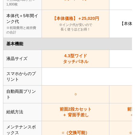
1,800枚
本体代＋5年間イ
【本体価格】＋25,020円
ンク代
【本体価
※インク代が安いので
※初期費用と維持費
長く使うほどお得！
の合計
基本機能
4.3型ワイド
液晶サイズ
タッチパネル
スマホからのプ
リント
自動両面プリン
○
ト
前面2段カセット
前面
給紙方法
＋ 背面手差し
＋
メンテナンスボ
ックス
○（交換可能）
○