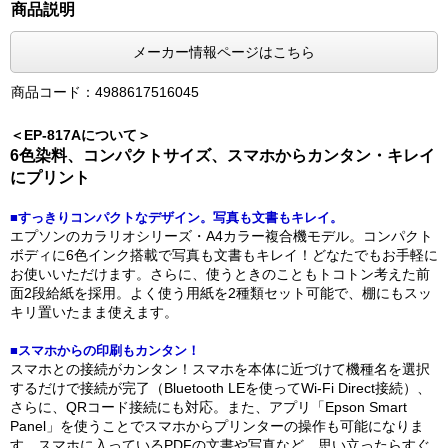
商品説明
メーカー情報ページはこちら
商品コード：4988617516045
＜EP-817Aについて＞
6色染料、コンパクトサイズ、スマホからカンタン・キレイ
にプリント
■すっきりコンパクトなデザイン。写真も文書もキレイ。
エプソンのカラリオシリーズ・A4カラー複合機モデル。コンパクト
ボディに6色インク搭載で写真も文書もキレイ！どなたでもお手軽に
お使いいただけます。さらに、使うときのこともトコトン考えた前
面2段給紙を採用。よく使う用紙を2種類セット可能で、棚にもスッ
キリ置いたまま使えます。
■スマホからの印刷もカンタン！
スマホとの接続がカンタン！スマホを本体に近づけて機種名を選択
するだけで接続が完了（Bluetooth LEを使ってWi-Fi Direct接続）、
さらに、QRコード接続にも対応。また、アプリ「Epson Smart
Panel」を使うことでスマホからプリンターの操作も可能になりま
す。スマホに入っているPDFの文書や写真など、思い立ったらすぐ