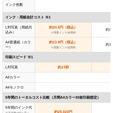
インク色数
インク・用紙合計コスト ※1
L判写真（用紙代
約24.8円（税込）
約3
込み）
※増量インク使用時
A4普通紙（カラ
約13.9円（税込）
約1
ー）
※増量インク使用時
印刷スピード ※1
L判写真
約13秒
A4カラー
A4モノクロ
5年間のトータルコスト比較（月間A4カラー30枚印刷想定）
5年間のインク代
約25,020円
約
※月30枚×60ヶ月＝