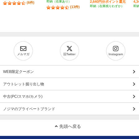
即納（在庫あり）
2,640円分ポイント還元
4,
(6件)
即納（在庫残りわずか）
即
(13件)
メルマガ
旧Twitter
Instagram
WEB限定クーポン
アウトレット掘り出し物
中古(PC/スマホ/カメラ)
ノジマのプライベートブランド
先頭へ戻る