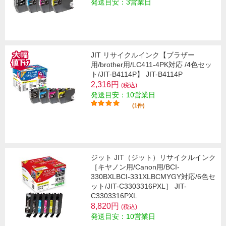
発送目安：3営業日
JIT リサイクルインク【ブラザー
用/brother用/LC411-4PK対応 /4色セッ
ト/JIT-B4114P】 JIT-B4114P
2,316円
(税込)
発送目安：10営業日
(1件)
ジット JIT（ジット）リサイクルインク
［キヤノン用/Canon用/BCI-
330BXLBCI-331XLBCMYGY対応/6色セ
ット/JIT-C3303316PXL］ JIT-
C3303316PXL
8,820円
(税込)
発送目安：10営業日