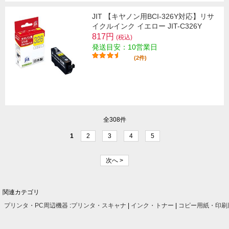
JIT 【キヤノン用BCI-326Y対応】リサ
イクルインク イエロー JIT-C326Y
817円
(税込)
発送目安：10営業日
(2件)
全308件
1
2
3
4
5
次へ >
関連カテゴリ
プリンタ・PC周辺機器
:
プリンタ・スキャナ
|
インク・トナー
|
コピー用紙・印刷