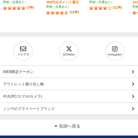
即納（在庫あり）
389円分ポイント還元
即納（在庫あり）
3
即納（在庫あり）
即
(7件)
(11件)
(12件)
メルマガ
旧Twitter
Instagram
WEB限定クーポン
アウトレット掘り出し物
中古(PC/スマホ/カメラ)
ノジマのプライベートブランド
先頭へ戻る