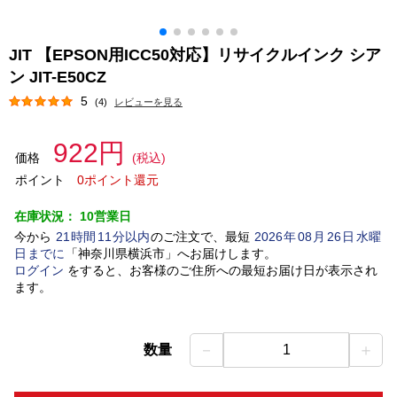
JIT 【EPSON用ICC50対応】リサイクルインク シア
ン JIT-E50CZ
5
(4)
レビューを見る
922円
価格
(税込)
ポイント
0ポイント還元
在庫状況：
10営業日
今から
21
時間
11
分以内
のご注文で、最短
2026
年
08
月
26
日
水曜
日
までに
「
神奈川県横浜市
」
へお届けします。
ログイン
をすると、お客様のご住所への最短お届け日が表示され
ます。
－
＋
数量
1