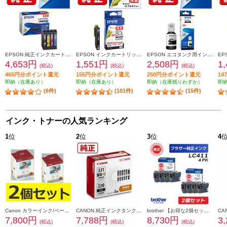
EPSON 純正インクカートリッジ【メダマヤキ/４色パック】 MED-4CL
EPSON インクカートリッジ インクカートリッジ ブラック（増量） ICBK80L
EPSON エコタンク用インクボトル ヤドカリブラック YAD-BK
4,653円
1,551円
2,508円
1
(税込)
(税込)
(税込)
465円分ポイント還元
155円分ポイント還元
250円分ポイント還元
1
即納（在庫あり）
即納（在庫あり）
即納（在庫残りわずか）
即
(6件)
(101件)
(15件)
インク・トナーの人気ランキング
1
位
2
位
3
位
4
Canon カラーインク/ペーパーセット2個セット KL36IP3PACK2-ESET
CANON 純正インクタンク BCI-331（BK/C/M/Y/GY）+BCI-330 マルチパック BCI-331-330-6MP
brother 【お得な2個セット】純正インクカートリッジ4色セット LC411-4PK LC411-4PK-2-ESET
7,800円
7,788円
8,730円
3
(税込)
(税込)
(税込)