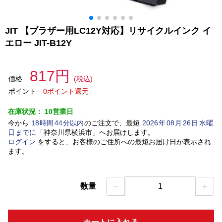
JIT 【ブラザー用LC12Y対応】リサイクルインク イ
エロー JIT-B12Y
817円
価格
(税込)
ポイント
0ポイント還元
在庫状況：
10営業日
今から
18
時間
44
分以内
のご注文で、最短
2026
年
08
月
26
日
水曜
日
までに
「
神奈川県横浜市
」
へお届けします。
ログイン
をすると、お客様のご住所への最短お届け日が表示され
ます。
－
＋
数量
1