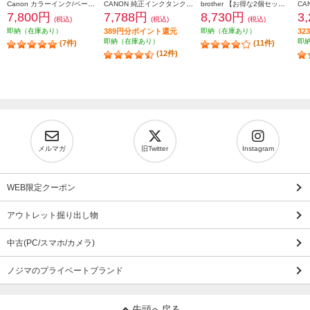
Canon カラーインク/ペーパーセット2個セット KL36IP3PACK2-ESET
CANON 純正インクタンク BCI-331（BK/C/M/Y/GY）+BCI-330 マルチパック BCI-331-330-6MP
brother 【お得な2個セット】純正インクカートリッジ4色セット LC411-4PK LC411-4PK-2-ESET
7,800円
7,788円
8,730円
3
(税込)
(税込)
(税込)
即納（在庫あり）
389円分ポイント還元
即納（在庫あり）
3
即納（在庫あり）
即
(7件)
(11件)
(12件)
メルマガ
旧Twitter
Instagram
WEB限定クーポン
アウトレット掘り出し物
中古(PC/スマホ/カメラ)
ノジマのプライベートブランド
先頭へ戻る