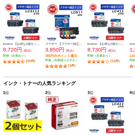
brother 【お得な2個セット】純正インクカートリッジ4色セット LC3111-4PK LC3111-4PK-2-ESET
ブラザー 【ブラザー純正】LC511-4PK インクカートリッジ 4色パック ブラック シアン マゼンタ イエロー LC511-4PK
brother 【お得な2個セット】純正インクカートリッジ4色セット LC411-4PK LC411-4PK-2-ESET
8,720円
3,850円
8,730円
1
(税込)
(税込)
(税込)
即納（在庫あり）
385円分ポイント還元
即納（在庫あり）
1
即納（在庫残りわずか）
即
(41件)
(11件)
(1件)
インク・トナーの人気ランキング
1
位
2
位
3
位
4