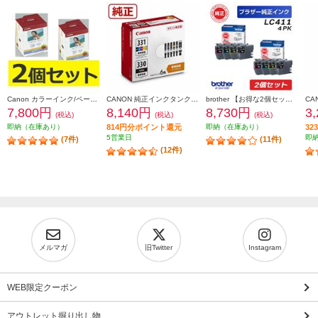
Canon カラーインク/ペーパーセット2個セット KL36IP3PACK2-ESET
CANON 純正インクタンク BCI-331（BK/C/M/Y/GY）+BCI-330 マルチパック BCI-331-330-6MP
brother 【お得な2個セット】純正インクカートリッジ4色セット LC411-4PK LC411-4PK-2-ESET
7,800円
8,140円
8,730円
3
(税込)
(税込)
(税込)
即納（在庫あり）
814円分ポイント還元
即納（在庫あり）
3
5営業日
即
(7件)
(11件)
(12件)
メルマガ
旧Twitter
Instagram
WEB限定クーポン
アウトレット掘り出し物