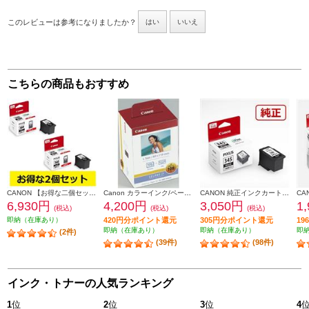
このレビューは参考になりましたか？
はい
いいえ
こちらの商品もおすすめ
CANON 【お得な二個セット】純正インク FINEカートリッジ（大容量）ブラック BC-360XL-2-ESET
Canon カラーインク/ペーパーセット KL36IP3PACK
CANON 純正インクカートリッジ（大容量）ブラック BC-345XL
6,930円
4,200円
3,050円
1
(税込)
(税込)
(税込)
即納（在庫あり）
420円分ポイント還元
305円分ポイント還元
1
即納（在庫あり）
即納（在庫あり）
即
(2件)
(39件)
(98件)
インク・トナーの人気ランキング
1
位
2
位
3
位
4